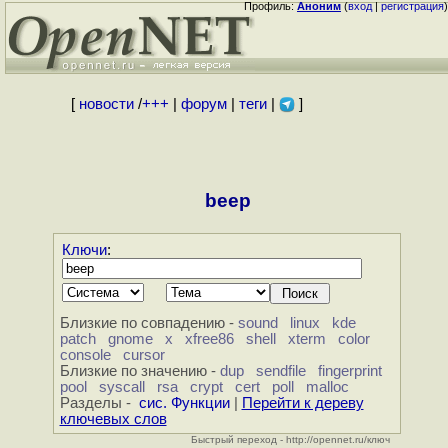
Профиль:
Аноним
(
вход
|
регистрация
)
[
новости
/
+++
|
форум
|
теги
|
]
beep
Ключи
:
Близкие по совпадению -
sound
linux
kde
patch
gnome
x
xfree86
shell
xterm
color
console
cursor
Близкие по значению -
dup
sendfile
fingerprint
pool
syscall
rsa
crypt
cert
poll
malloc
Разделы -
сис. Функции
|
Перейти к дереву
ключевых слов
Быстрый переход - http://opennet.ru/ключ