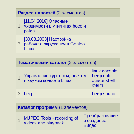
Раздел новостей
(2 элементов)
[11.04.2018] Опасные
1
уязвимости в утилитах beep и
patch
[30.03.2003] Настройка
2
рабочего окружения в Gentoo
Linux
Тематический каталог
(2 элементов)
linux
console
Управление курсором, цветом
beep
color
1
и звуком консоли Linux
cursor
shell
xterm
2
beep
beep
sound
Каталог программ
(1 элементов)
Преобразование
MJPEG Tools - recording of
1
и создание
videos and playback
Видео