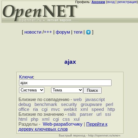
Профиль:
Аноним
(
вход
|
регистрация
)
[
новости
/
+++
|
форум
|
теги
|
]
ajax
Ключи
:
Близкие по совпадению -
web
javascript
debug
benchmark
security
groupware
perl
office
ria
cgi
mvc
webkit
xml
speed
http
Близкие по значению -
rails
parser
url
ssi
html
php
xml
cgi
css
xul
Разделы -
Web-разработчику
|
Перейти к
дереву ключевых слов
Быстрый переход - http://opennet.ru/ключ