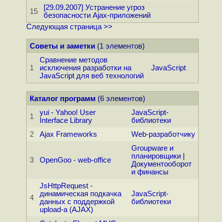
[29.09.2007] Устранение угроз
15
безопасности Ajax-приложений
Следующая страница >>
Советы и заметки
(1 элементов)
Сравнение методов
1
исключения разработки на
JavaScript
JavaScript для веб технологий
Каталог программ
(6 элементов)
yui - Yahoo! User
JavaScript-
1
Interface Library
библиотеки
2
Ajax Frameworks
Web-разработчику
Groupware и
планировщики
|
3
OpenGoo - web-office
Документооборот
и финансы
JsHttpRequest -
динамическая подкачка
JavaScript-
4
данных с поддержкой
библиотеки
upload-а (AJAX)