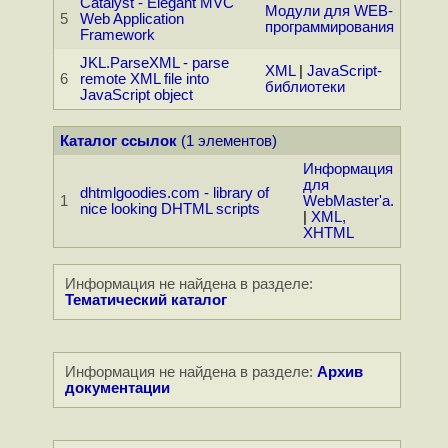
Catalyst - Elegant MVC
Модули для WEB-
5
Web Application
программирования
Framework
JKL.ParseXML - parse
XML
|
JavaScript-
6
remote XML file into
библиотеки
JavaScript object
Каталог ссылок
(1 элементов)
Информация
для
dhtmlgoodies.com - library of
1
WebMaster'а.
nice looking DHTML scripts
|
XML,
XHTML
Информация не найдена в разделе:
Тематический каталог
Информация не найдена в разделе:
Архив
документации