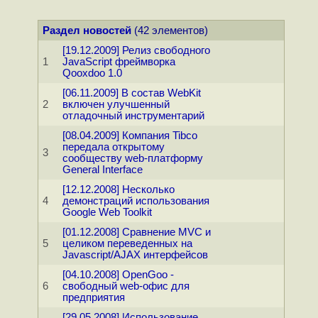
Раздел новостей
(42 элементов)
[19.12.2009] Релиз свободного
1
JavaScript фреймворка
Qooxdoo 1.0
[06.11.2009] В состав WebKit
2
включен улучшенный
отладочный инструментарий
[08.04.2009] Компания Tibco
передала открытому
3
сообществу web-платформу
General Interface
[12.12.2008] Несколько
4
демонстраций использования
Google Web Toolkit
[01.12.2008] Сравнение MVC и
5
целиком переведенных на
Javascript/AJAX интерфейсов
[04.10.2008] OpenGoo -
6
свободный web-офис для
предприятия
[29.05.2008] Использование