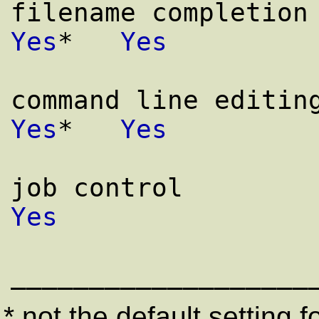
filename completion
Yes
*   
Yes
command line editin
Yes
*   
Yes
job control        
Yes
* not the default setting fo