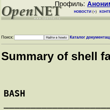
Профиль:
Анони
НОВОСТИ
(
+
)
КОНТ
Поиск:
Каталог документац
Summary of shell fac
                    Bourne   C    TC   Korn  
BASH

___________________