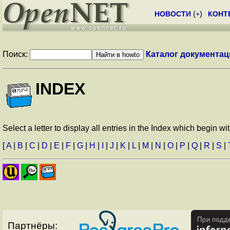
НОВОСТИ
(
+
)
КОНТ
Поиск:
Каталог документац
INDEX
Select a letter to display all entries in the Index which begin with
[
A
|
B
|
C
|
D
|
E
|
F
|
G
|
H
|
I
|
J
|
K
|
L
|
M
|
N
|
O
|
P
|
Q
|
R
|
S
|
Партнёры: