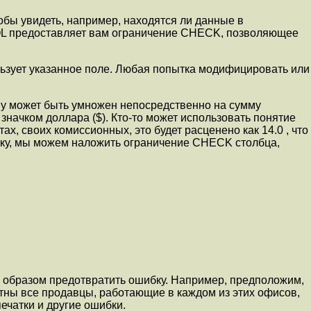
обы увидеть, например, находятся ли данные в
 SQL предоставляет вам ограничение CHECK, позволяющее
ьзует указанное поле. Любая попытка модифицировать или
у может быть умножен непосредственно на сумму
значком доллара ($). Кто-то может использовать понятие
ах, своих комиссионных, это будет расценено как 14.0 , что
бку, мы можем наложить ограничение CHECK столбца,
м образом предотвратить ошибку. Например, предположим,
тны все продавцы, работающие в каждом из этих офисов,
ечатки и другие ошибки.