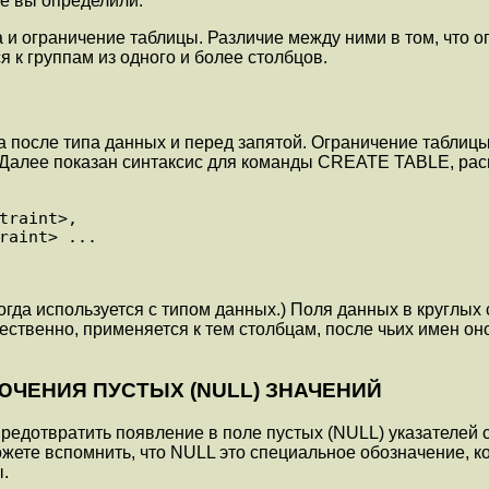
е вы определили.
 и ограничение таблицы. Различие между ними в том, что 
 к группам из одного и более столбцов.
а после типа данных и перед запятой. Ограничение таблиц
. Далее показан синтаксис для команды CREATE TABLE, ра
огда используется с типом данных.) Поля данных в круглых 
ственно, применяется к тем столбцам, после чьих имен оно
ЧЕНИЯ ПУСТЫХ (NULL) ЗНАЧЕНИЙ
едотвратить появление в поле пустых (NULL) указателей
жете вспомнить, что NULL это специальное обозначение, ко
ы.