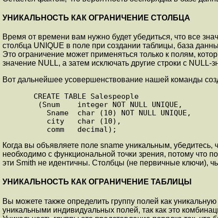
УНИКАЛЬНОСТЬ КАК ОГРАНИЧЕНИЕ СТОЛБЦА
Время от времени вам нужно будет убедиться, что все зна
столбца UNIQUE в поле при создании таблицы, база данных
Это ограничение может применяться только к полям, кото
значение NULL, а затем исключать другие строки с NULL-з
Вот дальнейшее усовершенствование нашей команды соз
      CREATE TABLE Salespeople

       (Snum    integer NOT NULL UNIQUE,

         Sname  char (10) NOT NULL UNIQUE,

         city   char (10),

         comm   decimal);
Когда вы объявляете поле sname уникальным, убедитесь, чт
необходимо с функциональной точки зрения, потому что пол
эти Smith не идентичны. Столбцы (не первичные ключи), 
УНИКАЛЬНОСТЬ КАК ОГРАНИЧЕНИЕ ТАБЛИЦЫ
Вы можете также определить группу полей как уникальну
уникальными индивидуальных полей, так как это комбинац