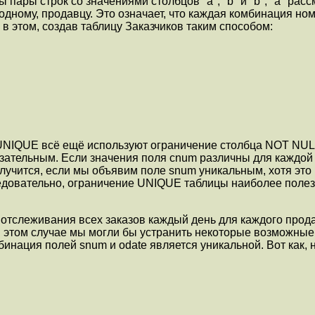
ы пары строк со значениями столбцов "a", "b" и "b", "a" ра
 одному, продавцу. Это означает, что каждая комбинация но
в этом, создав таблицу Заказчиков таким способом:
 UNIQUE всё ещё используют ограничение столбца NOT NU
ательным. Если значения поля cnum различны для каждой с
учится, если мы объявим поле snum уникальным, хотя это и
довательно, ограничение UNIQUE таблицы наиболее полезно
отслеживания всех заказов каждый день для каждого прода
 В этом случае мы могли бы устранить некоторые возможные
инация полей snum и odate является уникальной. Вот как, н