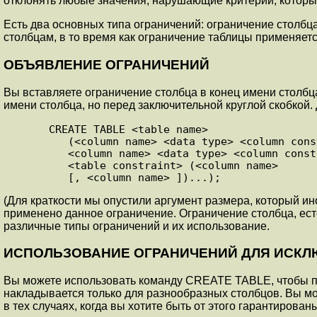
отклонять любые значения, нарушающие критерии, которы
Есть два основных типа ограничений: ограничение столбца
столбцам, в то время как ограничение таблицы применяется
О
БЪЯВЛЕНИЕ ОГРАНИЧЕНИЙ
Вы вставляете ограничение столбца в конец имени столбц
имени столбца, но перед заключительной круглой скобкой
      CREATE TABLE <table name>

         (<column name> <data type> <column constraint>,

         <column name> <data type> <column constraint> ...

         <table constraint> (<column name>

         [, <column name> ])...);
(Для краткости мы опустили аргумент размера, который ин
применено данное ограничение. Ограничение столбца, есте
различные типы ограничений и их использование.
И
СПОЛЬЗОВАНИЕ ОГРАНИЧЕНИЙ ДЛЯ ИСКЛЮ
Вы можете использовать команду CREATE TABLE, чтобы пр
накладывается только для разнообразных столбцов. Вы мо
в тех случаях, когда вы хотите быть от этого гарантирован