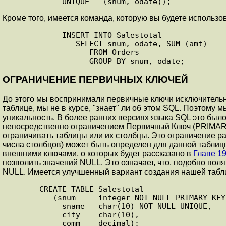
            UNIQUE   (snum, odate));
Кроме того, имеется команда, которую вы будете использо
            INSERT INTO Salestotal

               SELECT snum, odate, SUM (amt)

                  FROM Orders

                  GROUP BY snum, odate;
О
ГРАНИЧЕНИЕ ПЕРВИЧНЫХ КЛЮЧЕЙ
До этого мы воспринимали первичные ключи исключительно 
таблице, мы не в курсе, "знает" ли об этом SQL. Поэтом
уникальность. В более ранних версиях языка SQL это бы
непосредственно ограничением Первичный Ключ (PRIMAR
ограничивать таблицы или их столбцы. Это ограничение ра
числа столбцов) может быть определен для данной таблиц
внешними ключами, о которых будет рассказано в
Главе 1
позволить значений NULL. Это означает, что, подобно п
NULL. Имеется улучшенный вариант создания нашей табл
       CREATE TABLE Salestotal

          (snum     integer NOT NULL PRIMARY KEY,

            sname   char(10) NOT NULL UNIQUE,

            city    char(10),

            comm    decimal);