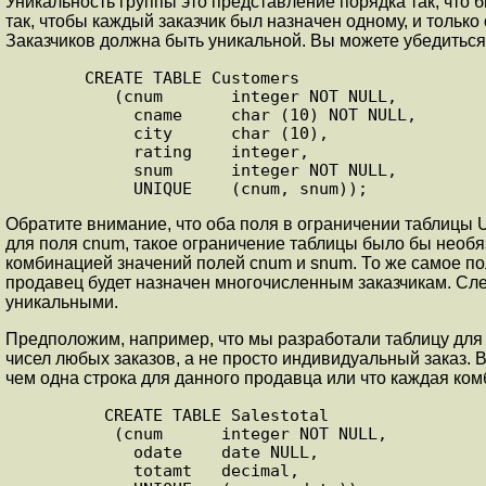
Уникальность группы это представление порядка так, что б
так, чтобы каждый заказчик был назначен одному, и только
Заказчиков должна быть уникальной. Вы можете убедиться 
       CREATE TABLE Customers

          (cnum       integer NOT NULL,

            cname     char (10) NOT NULL,

            city      char (10),

            rating    integer,

            snum      integer NOT NULL,

            UNIQUE    (cnum, snum));
Обратите внимание, что оба поля в ограничении таблицы
для поля cnum, такое ограничение таблицы было бы необяз
комбинацией значений полей cnum и snum. То же самое пол
продавец будет назначен многочисленным заказчикам. Сле
уникальными.
Предположим, например, что мы разработали таблицу для 
чисел любых заказов, а не просто индивидуальный заказ.
чем одна строка для данного продавца или что каждая комб
         CREATE TABLE Salestotal

          (cnum      integer NOT NULL,

            odate    date NULL,

            totamt   decimal,
