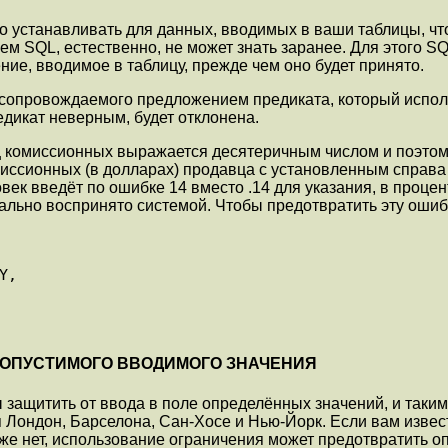
о устанавливать для данных, вводимых в ваши таблицы, чт
ем SQL, естественно, не может знать заранее. Для этого
ние, вводимое в таблицу, прежде чем оно будет принято.
сопровождаемого предложением предиката, который испол
едикат неверным, будет отклонена.
ц комиссионных выражается десятеричным числом и поэтом
миссионных (в долларах) продавца с установленным справа 
век введёт по ошибке 14 вместо .14 для указания, в процент
ально воспринято системой. Чтобы предотвратить эту оши
ДОПУСТИМОГО ВВОДИМОГО ЗНАЧЕНИЯ
защитить от ввода в поле определённых значений, и таки
 Лондон, Барселона, Сан-Хосе и Нью-Йорк. Если вам извес
же нет, использование ограничения может предотвратить оп