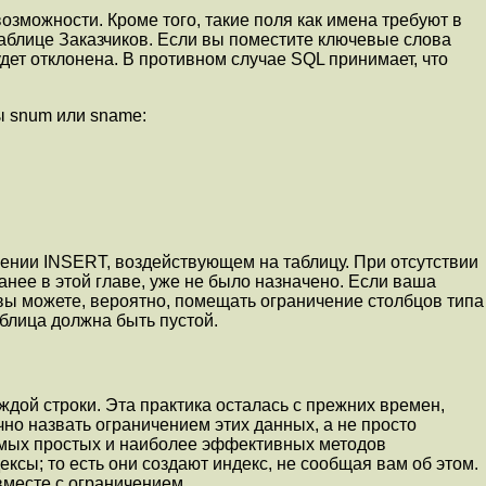
озможности. Кроме того, такие поля как имена требуют в
таблице Заказчиков. Если вы поместите ключевые слова
дет отклонена. В противном случае SQL принимает, что
ы snum или sname:
ении INSERT, воздействующем на таблицу. При отсутствии
анее в этой главе, уже не было назначено. Если ваша
ы можете, вероятно, помещать ограничение столбцов типа
блица должна быть пустой.
дой строки. Эта практика осталась с прежних времен,
но назвать ограничением этих данных, а не просто
самых простых и наиболее эффективных методов
сы; то есть они создают индекс, не сообщая вам об этом.
вместе с ограничением.