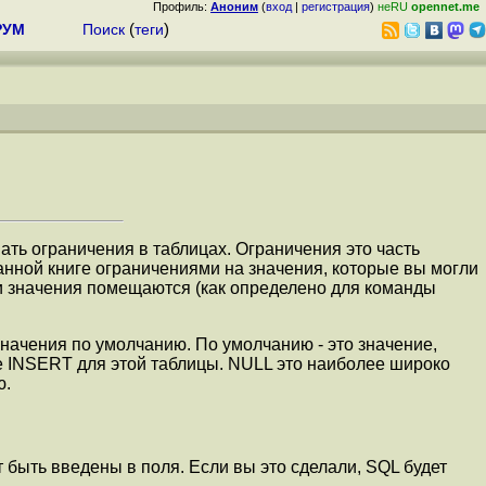
Профиль:
Аноним
(
вход
|
регистрация
)
неRU
opennet.me
РУМ
Поиск
(
теги
)
ать ограничения в таблицах. Ограничения это часть
анной книге ограничениями на значения, которые вы могли
ти значения помещаются (как определено для команды
значения по умолчанию. По умолчанию - это значение,
де INSERT для этой таблицы. NULL это наиболее широко
ю.
т быть введены в поля. Если вы это сделали, SQL будет