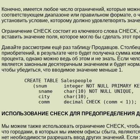
Конечно, имеется любое число ограничений, которые можн
соответствующем диапазоне или правильном формате, о ч
установить условие, которому должно удовлетворять значе
Ограничение CHECK состоит из ключевого слова CHECK, 
вставить значение поля, которое могло бы сделать этот пр
Давайте рассмотрим ещё раз таблицу Продавцов. Столбе
приобретений, в результате чего будет получена сумма ко
процента, однако можно ведь об этом и не знать. Если чело
является законным десятеричным значением и будет норм
чтобы убедиться, что вводимое значение меньше 1.
       CREATE TABLE Salespeople

          (snum      integer NOT NULL PRIMARY KEY,

            sname    char(10) NOT NULL UNIQUE,

            city     char(10),

            comm     decimal CHECK (comm < 1));
ИСПОЛЬЗОВАНИЕ CHECK ДЛЯ ПРЕДОПРЕДЕЛЕНИЯ 
Мы можем также использовать ограничение CHECK, чтобы 
что городами, в которых мы имеем офисы сбыта, являются
нет необходимости разрешать ввод других значений. Если 