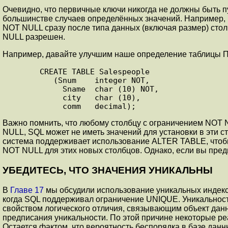
Очевидно, что первичные ключи никогда не должны быть пу
большинстве случаев определённых значений. Например, в
NOT NULL сразу после типа данных (включая размер) столб
NULL разрешен.
Например, давайте улучшим наше определение таблицы П
       CREATE TABLE Salespeople

          (Snum    integer NOT,

            Sname  char (10) NOT,

            city   char (10),

            comm   decimal);
Важно помнить, что любому столбцу с ограничением NOT 
NULL, SQL может не иметь значений для установки в эти с
система поддерживает использование ALTER TABLE, чтобы
NOT NULL для этих новых столбцов. Однако, если вы пре
У
БЕДИТЕСЬ, ЧТО ЗНАЧЕНИЯ УНИКАЛЬНЫ
В
Главе 17
мы обсудили использование уникальных индексо
когда SQL поддерживал ограничение UNIQUE. Уникальность 
свойством логического отличия, связывающим объект дан
предписания уникальности. По этой причине некоторые ре
Остается фактом, что вероятность беспорядка в базе дан