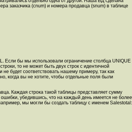
ссматривались отдельно одна от другой. Наша БД сделана
мера заказчика (cnum) и номера продавца (snum) в таблице
LL. Если бы мы использовали ограничение столбца UNIQUE
троки, то не может быть двух строк с идентичной
 не будет соответствовать нашему примеру, так как
, когда вы не хотите, чтобы отдельные поля были
вца. Каждая строка такой таблицы представляет сумму
 ошибки, убедившись, что на каждый день имеется не более
апример, мы могли бы создать таблицу с именем Salestotal: