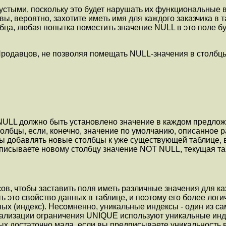
стыми, поскольку это будет нарушать их функциональные в
ы, вероятно, захотите иметь имя для каждого заказчика в 
ца, любая попытка поместить значение NULL в это поле бу
родавцов, не позволяя помещать NULL-значения в столбц
NULL должно быть установлено значение в каждом предлож
толбцы, если, конечно, значение по умолчанию, описанное р
 добавлять новые столбцы к уже существующей таблице, в
дписываете новому столбцу значение NOT NULL, текущая та
в, чтобы заставить поля иметь различные значения для каж
это свойство данных в таблице, и поэтому его более логич
ных (индекс). Несомненно, уникальные индексы - один из 
ализации ограничения UNIQUE используют уникальные индек
ных достаточно мала, если вы предписываете уникальность 