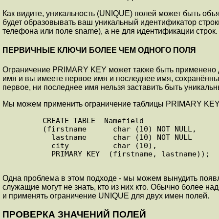
Как видите, уникальность (UNIQUE) полей может быть объ
будет образовывать ваш уникальный идентификатор строки
телефона или поле sname), а не для идентификации строк.
ПЕРВИЧНЫЕ КЛЮЧИ БОЛЕЕ ЧЕМ ОДНОГО ПОЛЯ
Ограничение PRIMARY KEY может также быть применено д
имя и вы имеете первое имя и последнее имя, сохранённым
первое, ни последнее имя нельзя заставить быть уникаль
Мы можем применить ограничение таблицы PRIMARY KEY 
        CREATE TABLE  Namefield

        (firstname      char (10) NOT NULL,

          lastname      char (10) NOT NULL

          city          char (10),

          PRIMARY KEY  (firstname, lastname));

Одна проблема в этом подходе - мы можем вынудить появле
служащие могут не знать, кто из них кто. Обычно более на
и применять ограничение UNIQUE для двух имен полей.
П
РОВЕРКА ЗНАЧЕНИЙ ПОЛЕЙ