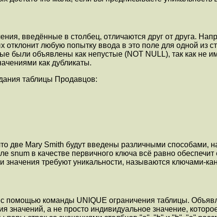
чения, введённые в столбец, отличаются друг от друга. Н
 отклонит любую попытку ввода в это поле для одной из ст
рые были объявлены как непустые (NOT NULL), так как не и
начениями как дубликаты.
дания таблицы Продавцов:
о две Mary Smith будут введены различными способами, нап
е snum в качестве первичного ключа всё равно обеспечит о
чьи значения требуют уникальности, называются ключами-к
ю с помощью команды UNIQUE ограничения таблицы. Объявл
ия значений, а не просто индивидуальное значение, которо