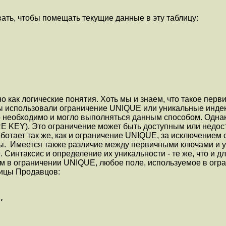
вать, чтобы помещать текущие данные в эту таблицу:
как логические понятия. Хоть мы и знаем, что такое перв
у мы использовали ограничение UNIQUE или уникальные инд
ло необходимо и могло выполняться данным способом. Одн
E KEY). Это ограничение может быть доступным или недо
ботает так же, как и ограничение UNIQUE, за исключением 
ы. Имеется также различие между первичными ключами и у
9
. Синтаксис и определение их уникальности - те же, что и
олям в ограничении UNIQUE, любое поле, используемое в о
ицы Продавцов: