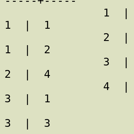
-----+-----

               1  |  Smith  | London              
1  |  1

               2  |  Jones  | Paris               
1  |  2

               3  |  Adams  | Vienna              
2  |  4

               4  |  Blake  | Rome                
3  |  1

3  |  3
