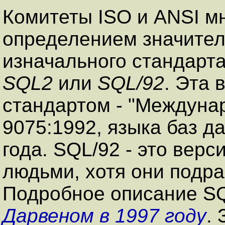
Комитеты
ISO
и
ANSI
мн
определением значител
изначального стандарт
SQL2
или
SQL/92
. Эта
стандартом - "Междуна
9075:1992, языка баз 
года.
SQL/92
- это верс
людьми, хотя они подр
Подробное описание
S
Дарвеном в 1997 году
.