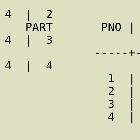
4  |  2

   PART       PNO |  PNAME  |  PRICE              
4  |  3 

             -----+---------+---------            
4  |  4

               1  |  Screw  |   10

               2  |  Nut    |    8

               3  |  Bolt   |   15

               4  |  Cam    |   25
