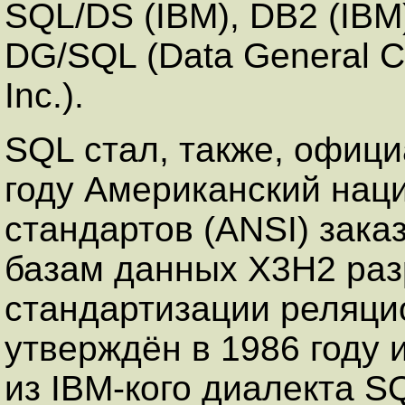
SQL/DS
(IBM),
DB2
(IBM
DG/SQL
(Data General C
Inc.).
SQL
стал, также, офиц
году Американский нац
стандартов (
ANSI
) зака
базам данных X3H2 раз
стандартизации реляци
утверждён в 1986 году
из IBM-кого диалекта
S