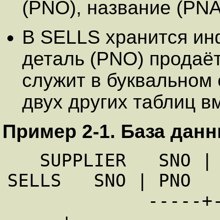
(PNO), название (PNA
В SELLS хранится ин
деталь (PNO) продаё
служит в буквальном
двух других таблиц в
Пример 2-1. База дан
   SUPPLIER   SNO |  SNAME  |  CITY      
SELLS   SNO | PNO

             -----+---------+--------           