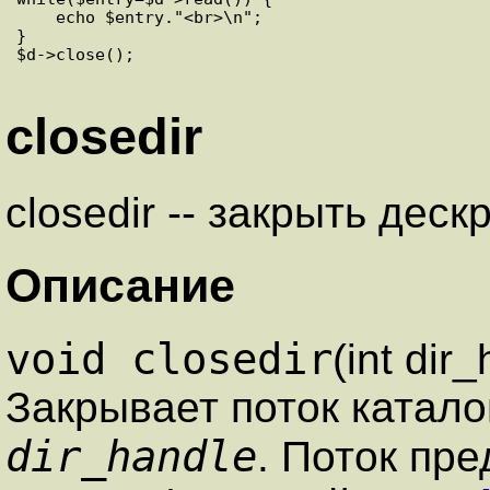
    echo $entry."<br>\n";

}

$d->close();

closedir
closedir -- закрыть деск
Описание
void closedir
(int dir
Закрывает поток катало
dir_handle
. Поток пр