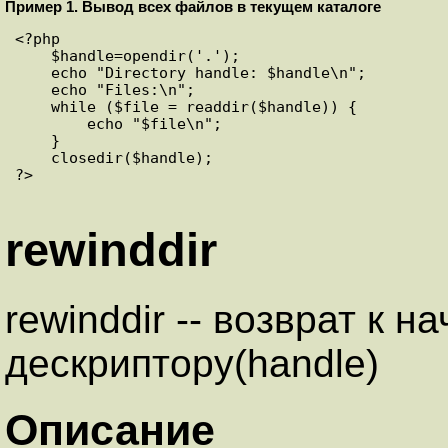
Пример 1. Вывод всех файлов в текущем каталоге
<?php

    $handle=opendir('.');

    echo "Directory handle: $handle\n";

    echo "Files:\n";

    while ($file = readdir($handle)) {

        echo "$file\n";

    }

    closedir($handle); 

?>

rewinddir
rewinddir -- возврат к 
дескриптору(handle)
Описание