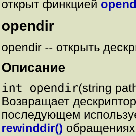
открыт финкцией
opendi
opendir
opendir -- открыть деск
Описание
int opendir
(string pat
Возвращает дескриптор(
последующем использу
rewinddir()
обращениях