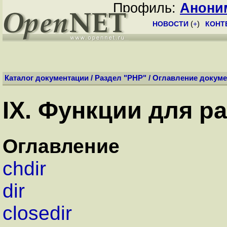
Профиль:
Анони
НОВОСТИ
(
+
)
КОНТ
Каталог документации
/
Раздел "PHP"
/
Оглавление докуме
IX. Функции для р
Оглавление
chdir
dir
closedir