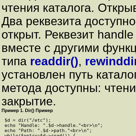
чтения каталога. Откры
Два реквезита доступно
открыт. Реквезит handl
вместе с другими функ
типа
readdir()
,
rewinddir
установлен путь катало
метода доступны: чтени
закрытие.
Пример 1. Dir() Пример
$d = dir("/etc");

echo "Handle: ".$d->handle."<br>\n";

echo "Path: ".$d->path."<br>\n";

while($entry=$d->read()) {
