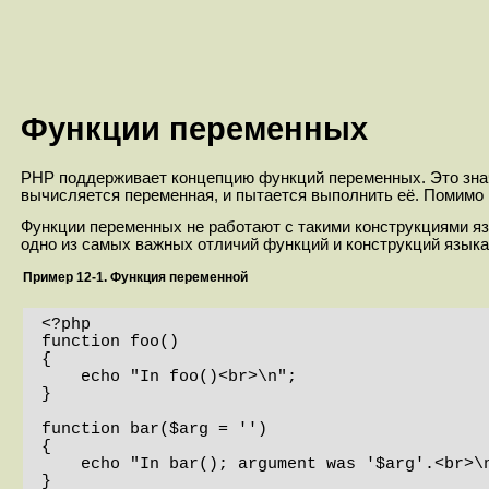
Функции переменных
PHP поддерживает концепцию функций переменных. Это значи
вычисляется переменная, и пытается выполнить её. Помимо п
Функции переменных не работают с такими конструкциями яз
одно из самых важных отличий функций и конструкций языка
Пример 12-1. Функция переменной
<?php

function foo()

{

    echo "In foo()<br>\n";

}

function bar($arg = '')

{

    echo "In bar(); argument was '$arg'.<br>\n";

}
