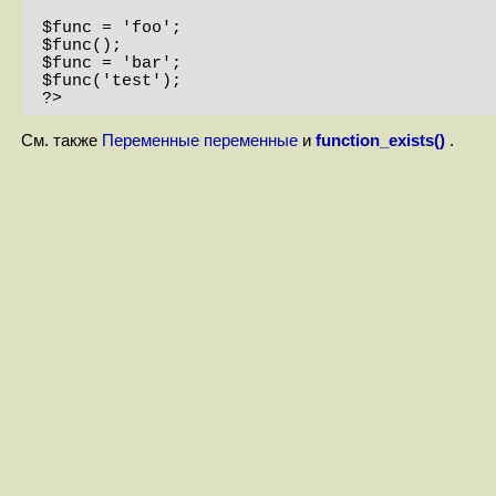
$func = 'foo';

$func();

$func = 'bar';

$func('test');

?>
См. также
Переменные переменные
и
function_exists()
.