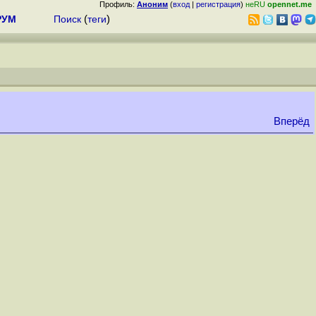
Профиль:
Аноним
(
вход
|
регистрация
)
неRU
opennet.me
РУМ
Поиск
(
теги
)
Вперёд