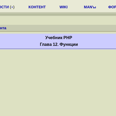
ОСТИ
(
+
)
КОНТЕНТ
WIKI
MAN'ы
ФО
нта
Учебник PHP
Глава 12. Функции