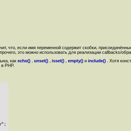
т, что, если имя переменной содержит скобки, присоединённые
рочего, это можно использовать для реализации callbacks/обра
ыка, как
echo()
,
unset()
,
isset()
,
empty()
и
include()
. Хотя кон
 в PHP.