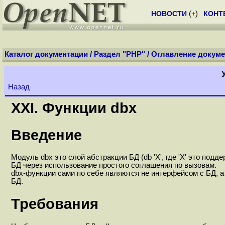
НОВОСТИ
(
+
)
КОНТ
Каталог документации
/
Раздел "PHP"
/
Оглавление докуме
Назад
XXI. Функции dbx
Введение
Модуль dbx это слой абстракции БД (db 'X', где 'X' это по
БД через использование простого соглашения по вызовам.
dbx-функции сами по себе являются не интерфейсом с БД, 
БД.
Требования