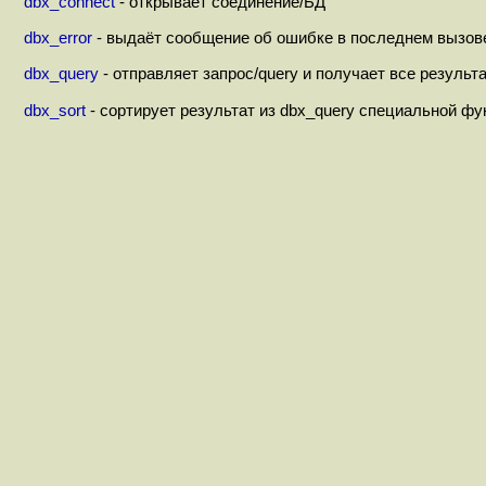
dbx_connect
- открывает соединение/БД
dbx_error
- выдаёт сообщение об ошибке в последнем вызове
dbx_query
- отправляет запрос/query и получает все результ
dbx_sort
- сортирует результат из dbx_query специальной фу