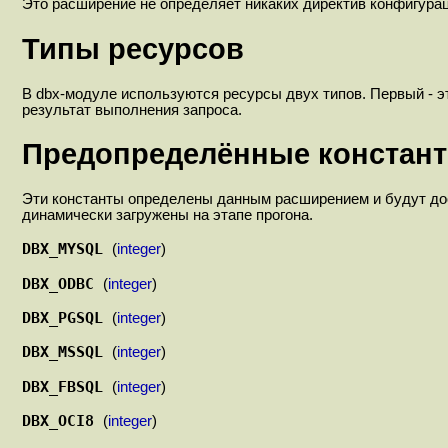
Это расширение не определяет никаких директив конфигура
Типы ресурсов
В dbx-модуле используются ресурсы двух типов. Первый - это
результат выполнения запроса.
Предопределённые констан
Эти константы определены данным расширением и будут дос
динамически загружены на этапе прогона.
DBX_MYSQL
(
integer
)
DBX_ODBC
(
integer
)
DBX_PGSQL
(
integer
)
DBX_MSSQL
(
integer
)
DBX_FBSQL
(
integer
)
DBX_OCI8
(
integer
)