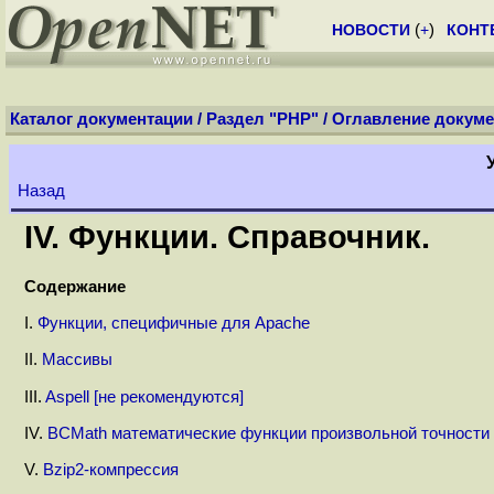
НОВОСТИ
(
+
)
КОНТ
Каталог документации
/
Раздел "PHP"
/
Оглавление докуме
Назад
IV. Функции. Справочник.
Содержание
I.
Функции, специфичные для Apache
II.
Массивы
III.
Aspell [не рекомендуются]
IV.
BCMath математические функции произвольной точности
V.
Bzip2-компрессия