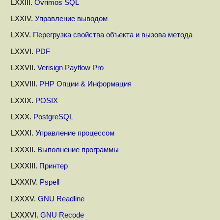
LXXIII.
Ovrimos SQL
LXXIV.
Управление выводом
LXXV.
Перегрузка свойства объекта и вызова метода
LXXVI.
PDF
LXXVII.
Verisign Payflow Pro
LXXVIII.
PHP Опции & Информация
LXXIX.
POSIX
LXXX.
PostgreSQL
LXXXI.
Управление процессом
LXXXII.
Выполнение программы
LXXXIII.
Принтер
LXXXIV.
Pspell
LXXXV.
GNU Readline
LXXXVI.
GNU Recode