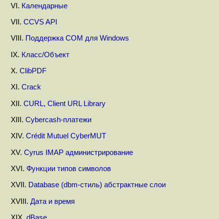
VI.
Календарные
VII.
CCVS API
VIII.
Поддержка COM для Windows
IX.
Класс/Объект
X.
ClibPDF
XI.
Crack
XII.
CURL, Client URL Library
XIII.
Cybercash-платежи
XIV.
Crédit Mutuel CyberMUT
XV.
Cyrus IMAP администрирование
XVI.
Функции типов символов
XVII.
Database (dbm-стиль) абстрактные слои
XVIII.
Дата и время
XIX.
dBase