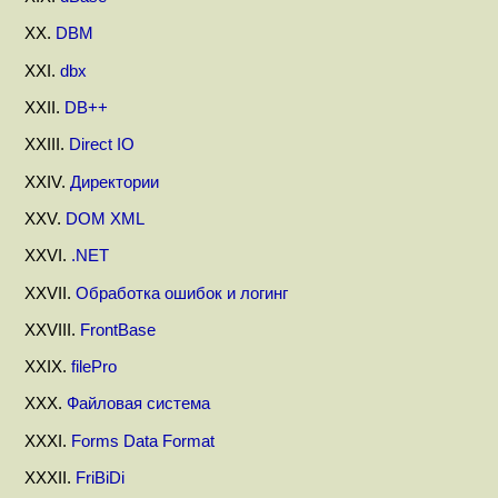
XX.
DBM
XXI.
dbx
XXII.
DB++
XXIII.
Direct IO
XXIV.
Директории
XXV.
DOM XML
XXVI.
.NET
XXVII.
Обработка ошибок и логинг
XXVIII.
FrontBase
XXIX.
filePro
XXX.
Файловая система
XXXI.
Forms Data Format
XXXII.
FriBiDi