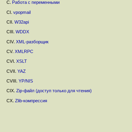
C.
Работа с переменными
CI.
vpopmail
CII.
W32api
CIII.
WDDX
CIV.
XML-разборщик
CV.
XMLRPC
CVI.
XSLT
CVII.
YAZ
CVIII.
YP/NIS
CIX.
Zip-файл (доступ только для чтения)
CX.
Zlib-компрессия