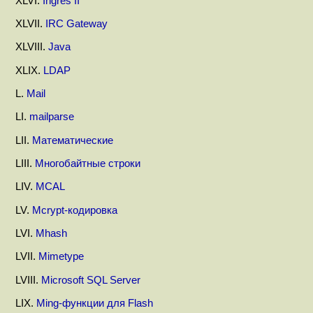
XLVI.
Ingres II
XLVII.
IRC Gateway
XLVIII.
Java
XLIX.
LDAP
L.
Mail
LI.
mailparse
LII.
Математические
LIII.
Многобайтные строки
LIV.
MCAL
LV.
Mcrypt-кодировка
LVI.
Mhash
LVII.
Mimetype
LVIII.
Microsoft SQL Server
LIX.
Ming-функции для Flash