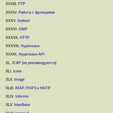
XXXIII.
FTP
XXXIV.
Работа с функциями
XXXV.
Gettext
XXXVI.
GMP
XXXVII.
HTTP
XXXVIII.
Hyperwave
XXXIX.
Hyperwave API
XL.
ICAP [не рекомендуются]
XLI.
iconv
XLII.
Image
XLIII.
IMAP, POP3 и NNTP
XLIV.
Informix
XLV.
InterBase