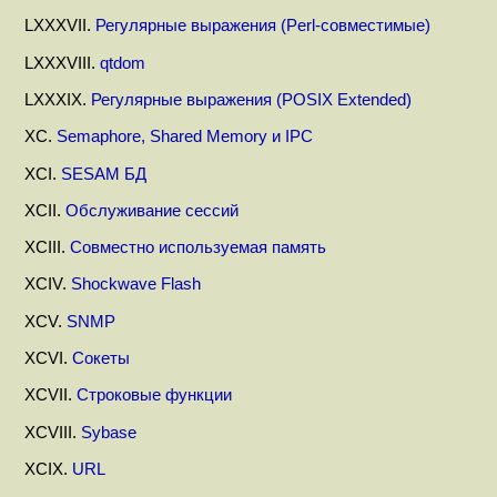
LXXXVII.
Регулярные выражения (Perl-совместимые)
LXXXVIII.
qtdom
LXXXIX.
Регулярные выражения (POSIX Extended)
XC.
Semaphore, Shared Memory и IPC
XCI.
SESAM БД
XCII.
Обслуживание сессий
XCIII.
Совместно используемая память
XCIV.
Shockwave Flash
XCV.
SNMP
XCVI.
Сокеты
XCVII.
Строковые функции
XCVIII.
Sybase
XCIX.
URL