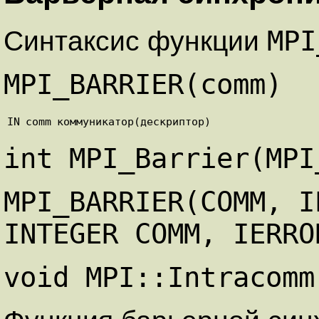
MPI
Синтаксис функции
MPI_BARRIER(comm)
IN
comm
коммуникатор(дескриптор)
int MPI_Barrier(MPI
MPI_BARRIER(COMM, I
INTEGER COMM, IERRO
void MPI::Intracomm