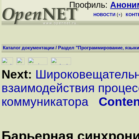
Профиль:
Анони
НОВОСТИ
(
+
)
КОНТ
Каталог документации
/
Раздел "Программирование, языки
Next:
Широковещатель
взаимодействия процес
коммуникатора
Conten
Барьерная синхрон