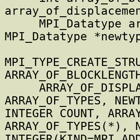
array_of_displacemen
     MPI_Datatype array_of_types[], 
MPI_Datatype *newtyp
MPI_TYPE_CREATE_STRU
ARRAY_OF_BLOCKLENGTH
     ARRAY_OF_DISPLACEMENTS, 
ARRAY_OF_TYPES, NEWT
INTEGER COUNT, ARRAY
ARRAY_OF_TYPES(*), N
INTEGER(KIND=MPI_ADD