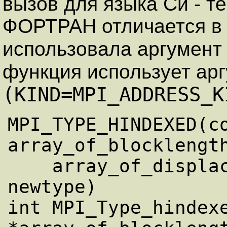
вызов для языка Си - т
ФОРТРАН отличается в 
использовала аргумен
функция использует ар
(KIND=MPI_ADDRESS_K
MPI_TYPE_HINDEXED(co
array_of_blocklength
    array_of_displacements, old_type, 
newtype)

int MPI_Type_hindexe