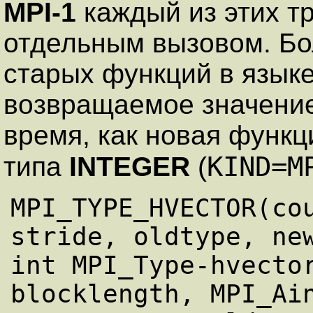
MPI-1
каждый из этих т
отдельным вызовом. Бо
старых функций в язык
возвращаемое значени
время, как новая функц
KIND=M
типа
INTEGER
(
MPI_TYPE_HVECTOR(cou
stride, oldtype, new
int MPI_Type-hvector
blocklength, MPI_Ain