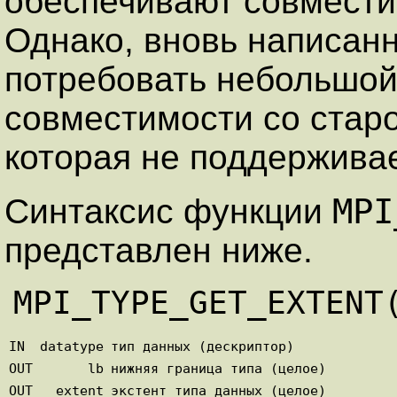
обеспечивают совмести
Однако, вновь написан
потребовать небольшой
совместимости со стар
которая не поддержива
MPI
Синтаксис функции
представлен ниже.
IN
datatype
тип данных (дескриптор)
OUT
lb
нижняя граница типа (целое)
OUT
extent
экстент типа данных (целое)