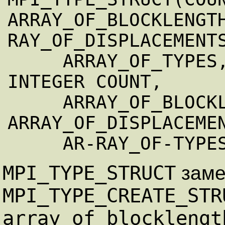
ARRAY_OF_BLOCKLENGT
RAY_OF_DISPLACEMENTS
     ARRAY_OF_TYPES, NEWTYPE, IERROR) 
INTEGER COUNT,

     ARRAY_OF_BLOCKLENGTHS (*), 
ARRAY_OF_DISPLACEMEN
MPI_TYPE_STRUCT
заме
MPI_TYPE_CREATE_STR
array_of_blocklengt