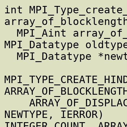
int MPI_Type_create_
array_of_blocklength
  MPI_Aint array_of_displacements[], 
MPI_Datatype oldtype
  MPI_Datatype *newtype)

MPI_TYPE_CREATE_HIND
ARRAY_OF_BLOCKLENGTH
    ARRAY_OF_DISPLACEMENTS, OLDTYPE, 
NEWTYPE, IERROR)

INTEGER COUNT, ARRAY