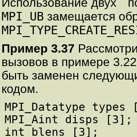
Использование двух ``п
MPI_UB
замещается об
MPI_TYPE_CREATE_RES
Пример 3.37
Рассмотри
вызовов в примере 3.22
быть заменен следующ
кодом.
MPI_Datatype types [
MPI_Aint disps [3];

int blens [3];
