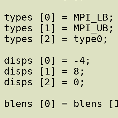
types [0] = MPI_LB;

types [1] = MPI_UB;

types [2] = type0;

disps [0] = -4;

disps [1] = 8;

disps [2] = 0;

blens [0] = blens [1