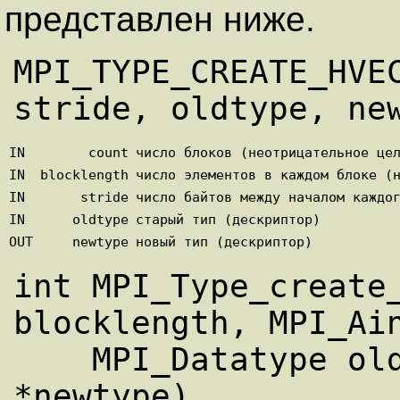
представлен ниже.
MPI_TYPE_CREATE_HVEC
IN
count
число блоков (неотрицательное це
IN
blocklength
число элементов в каждом блоке (
IN
stride
число байтов между началом каждо
IN
oldtype
старый тип (дескриптор)
OUT
newtype
новый тип (дескриптор)
int MPI_Type_create_
blocklength, MPI_Ain
    MPI_Datatype oldtype, MPI_Datatype 
*newtype) 
