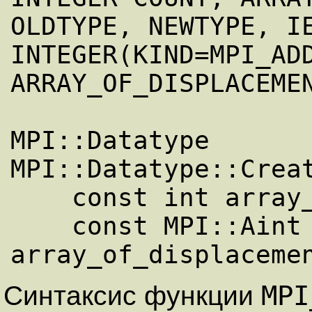
OLDTYPE, NEWTYPE, IE
INTEGER(KIND=MPI_ADD
ARRAY_OF_DISPLACEMEN
MPI::Datatype 
MPI::Datatype::Creat
    const int array_of_blocklengths[],

    const MPI::Aint 
MPI
Синтаксис функции