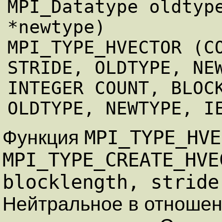
MPI_Datatype oldtype
*newtype)

MPI_TYPE_HVECTOR (CO
STRIDE, OLDTYPE, NEW
INTEGER COUNT, BLOCK
MPI_TYPE_HVE
Функция
MPI_TYPE_CREATE_HVE
blocklength, stride
Нейтральное в отношен