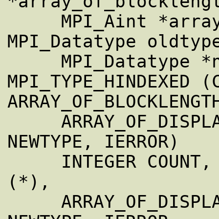
*array_of_blocklengt
     MPI_Aint *array_of_displacements, 
MPI_Datatype oldtype
     MPI_Datatype *newtype)

MPI_TYPE_HINDEXED (C
ARRAY_OF_BLOCKLENGTH
     ARRAY_OF_DISPLACEMENTS, OLDTYPE, 
NEWTYPE, IERROR)

     INTEGER COUNT, ARRAY_OF_BLOCKLENGTHS 
(*),

     ARRAY_OF_DISPLACEMENTS (*), OLDTYPE, 