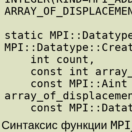
ARRAY_OF_DISPLACEMEN
static MPI::Datatype
MPI::Datatype::Creat
    int count,

    const int array_of_blocklengths[],

    const MPI::Aint 
array_of_displacemen
MPI
Синтаксис функции