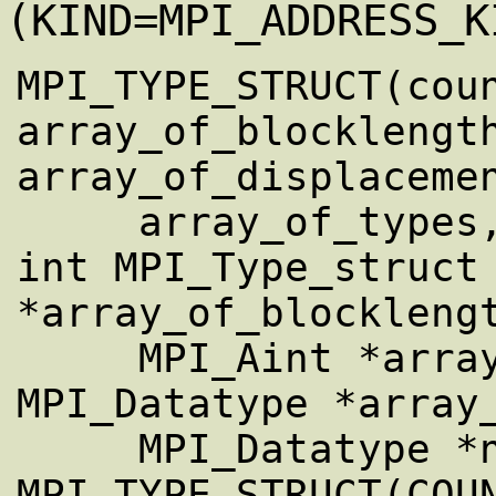
(KIND=MPI_ADDRESS_K
MPI_TYPE_STRUCT(coun
array_of_blocklength
array_of_displacemen
     array_of_types, newtype)

int MPI_Type_struct 
*array_of_blocklengt
     MPI_Aint *array_of_displacements, 
MPI_Datatype *array_
     MPI_Datatype *newtype)

MPI_TYPE_STRUCT(COUN