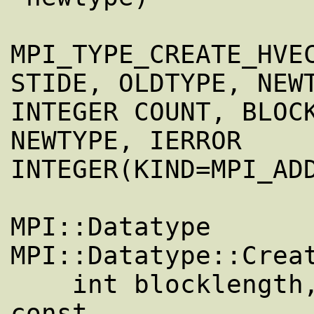
MPI_TYPE_CREATE_HVEC
STIDE, OLDTYPE, NEWT
INTEGER COUNT, BLOCK
NEWTYPE, IERROR

INTEGER(KIND=MPI_ADD
MPI::Datatype 
MPI::Datatype::Creat
    int blocklength, MPI::Aint stride) 