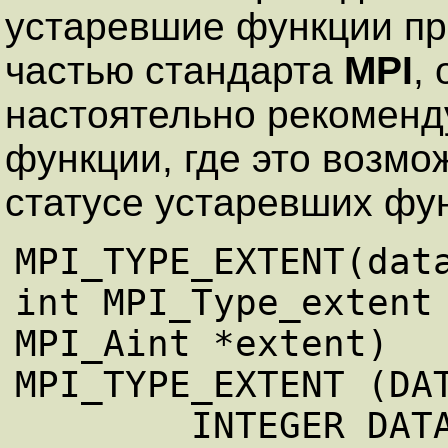
устаревшие функции пр
частью стандарта
MPI
,
настоятельно рекоменд
функции, где это возмож
статусе устаревших фун
MPI_TYPE_EXTENT(data
int MPI_Type_extent 
MPI_Aint *extent)

MPI_TYPE_EXTENT (DAT
        INTEGER DATATYPE, EXTENT, IERROR
