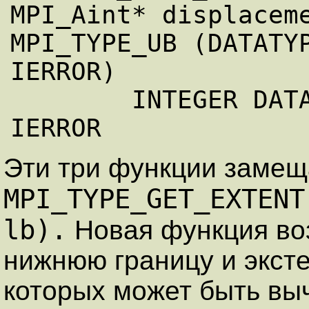
MPI_Aint* displaceme
MPI_TYPE_UB (DATATYP
IERROR)

        INTEGER DATATYPE, DISPLACEMENT, 
Эти три функции заме
MPI_TYPE_GET_EXTENT
lb).
Новая функция во
нижнюю границу и эксте
которых может быть выч