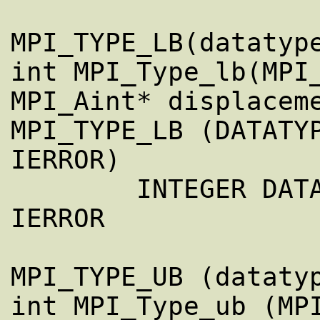
MPI_TYPE_LB(datatype
int MPI_Type_lb(MPI_
MPI_Aint* displaceme
MPI_TYPE_LB (DATATYP
IERROR)

        INTEGER DATATYPE, DISPLACEMENT, 
IERROR

MPI_TYPE_UB (datatyp
int MPI_Type_ub (MPI