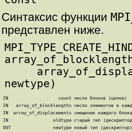
MPI
Синтаксис функции
представлен ниже.
MPI_TYPE_CREATE_HIND
array_of_blocklength
     array_of_displacements, oldtype, 
IN
count
число блоков (целое)
IN
array_of_blocklengths
число элементов в каж
IN
array_of_displacements
смещение каждого блок
IN
oldtype
старый тип (дескрипто
OUT
newtype
новый тип (дескриптор