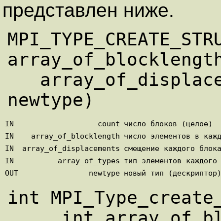
представлен ниже.
MPI_TYPE_CREATE_STRU
array_of_blocklength
   array_of_displacements, array_of_types, 
IN
count
число блоков (целое)
IN
array_of_blocklength
число элементов в каж
IN
array_of_displacements
смещение каждого блок
IN
array_of_types
тип элементов каждого
OUT
newtype
новый тип (дескриптор
int MPI_Type_create_
     int array_of_blocklengths[], MPI_Aint 