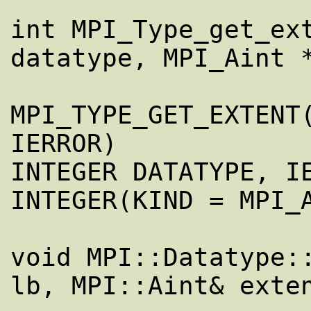
int MPI_Type_get_ext
datatype, MPI_Aint *
MPI_TYPE_GET_EXTENT(
IERROR)

INTEGER DATATYPE, IE
INTEGER(KIND = MPI_A
void MPI::Datatype::