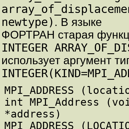
array_of_displaceme
newtype)
. В языке
ФОРТРАН старая функц
INTEGER ARRAY_OF_DI
использует аргумент ти
INTEGER(KIND=MPI_AD
MPI_ADDRESS (locatio
int MPI_Address (voi
*address)

MPI_ADDRESS (LOCATIO