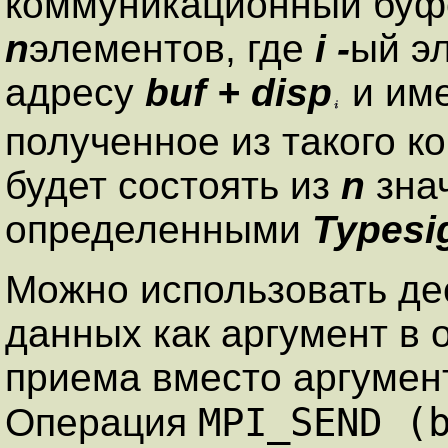
коммуникационный буфе
n
элементов, где
i -
ый э
адресу
buf + disp
и им
полученное из такого 
будет состоять из
n
знач
определенными
Typesi
Можно использовать де
данных как аргумент в 
приема вместо аргумент
MPI_SEND (
Операция