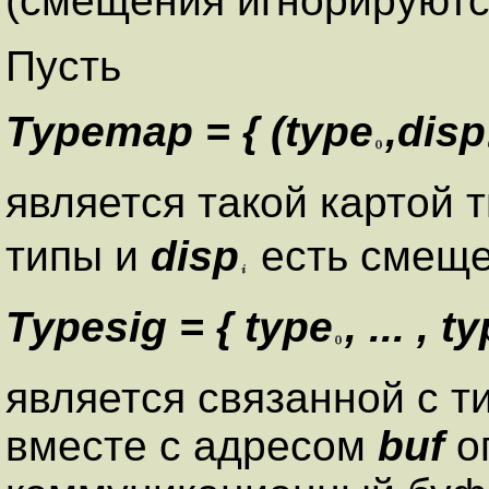
(смещения игнорируютс
Пусть
Typemap = { (type
,disp
является такой картой т
типы и
disp
есть смеще
Typesig = { type
, ... , t
является связанной с т
вместе с адресом
buf
о