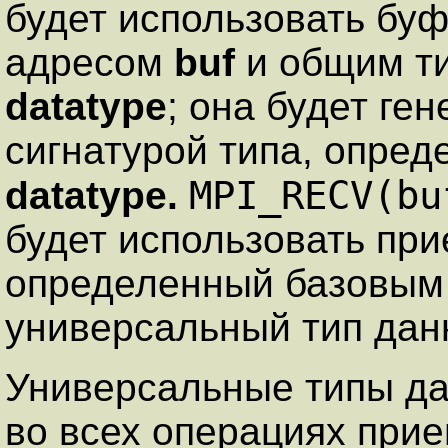
будет использовать бу
адресом
buf
и общим ти
datatype
; она будет ге
сигнатурой типа, опре
MPI_RECV(bu
datatype.
будет использовать пр
определенный базовым
универсальный тип дан
Универсальные типы да
во всех операциях прие