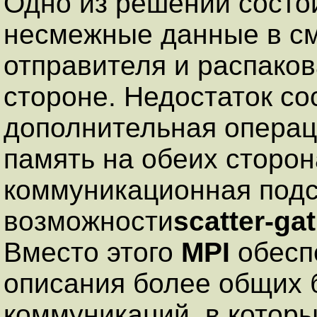
Одно из решений состои
несмежные данные в с
отправителя и распаков
стороне. Недостаток сос
дополнительная операц
память на обеих сторон
коммуникационная под
возможности
scatter-ga
Вместо этого
MPI
обесп
описания более общих
коммуникаций, в котор