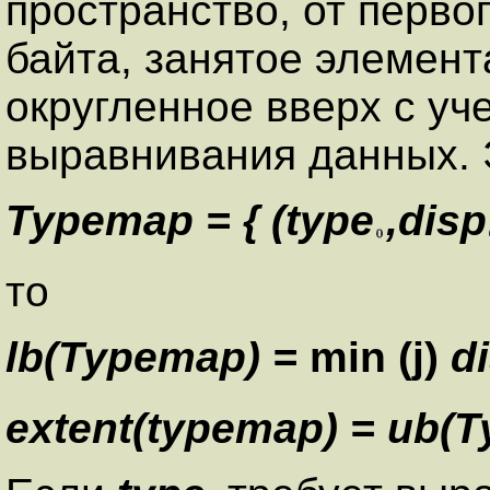
пространство, от перво
байта, занятое элемент
округленное вверх с уч
выравнивания данных. Э
Typemap = { (type
,disp
то
lb(Typemap) =
min (j)
d
extent(typemap) = ub(T