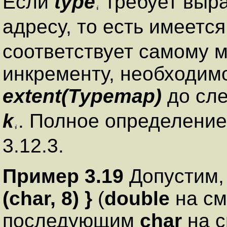
Если
type
требует выра
адресу, то есть имеетс
соответствует самому 
инкременту, необходимо
extent(Typemap)
до сл
k
. Полное определени
3.12.3.
Пример 3.19
Допустим,
(char, 8) }
(
double
на с
последующим
char
на с