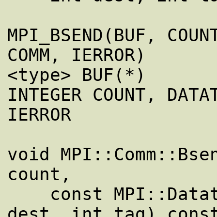
MPI_BSEND(BUF, COUNT
COMM, IERROR)

<type> BUF(*)

INTEGER COUNT, DATAT
IERROR

void MPI::Comm::Bsen
count,

    const MPI::Datatype& datatype, int 