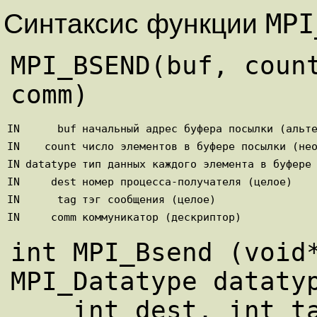
MPI
Синтаксис функции
MPI_BSEND(buf, count
IN
buf
начальный адрес буфера посылки (альт
IN
count
число элементов в буфере посылки (не
IN
datatype
тип данных каждого элемента в буфере
IN
dest
номер процесса-получателя (целое)
IN
tag
тэг сообщения (целое)
IN
comm
коммуникатор (дескриптор)
int MPI_Bsend (void*
MPI_Datatype datatyp
    int dest, int tag, MPI_Comm comm)
