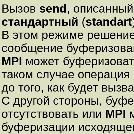
Вызов
send
, описанный
стандартный
(
standart
В этом режиме решение
сообщение буферизован
MРI
может буферизоват
таком случае операция
до того, как будет выз
С другой стороны, буф
отсутствовать или
MРI
м
буферизации исходящег