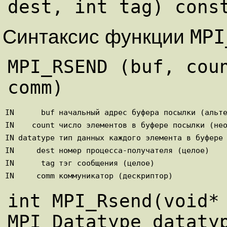
MP
Синтаксис функции
MPI_RSEND (buf, coun
IN
buf
начальный адрес буфера посылки (альт
IN
count
число элементов в буфере посылки (не
IN
datatype
тип данных каждого элемента в буфере
IN
dest
номер процесса-получателя (целое)
IN
tag
тэг сообщения (целое)
IN
comm
коммуникатор (дескриптор)
int MPI_Rsend(void* 
MPI_Datatype datatyp