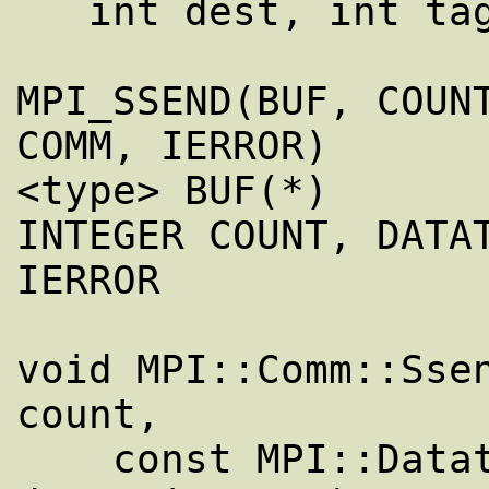
   int dest, int tag, MPI_Comm comm)

MPI_SSEND(BUF, COUNT
COMM, IERROR)

<type> BUF(*)

INTEGER COUNT, DATAT
IERROR

void MPI::Comm::Ssen
count,

    const MPI::Datatype& datatype, int 