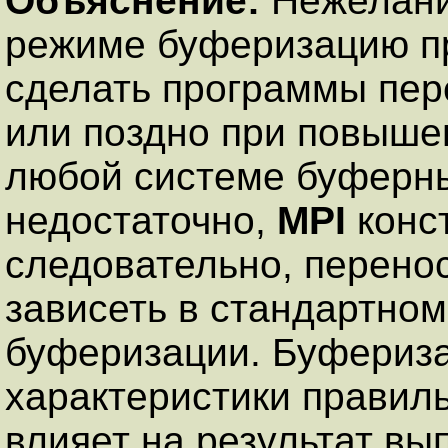
Объяснение:
Нежелани
режиме буферизацию пр
сделать программы пер
или поздно при повыше
любой системе буферны
недостаточно,
MPI
конст
следовательно, перено
зависеть в стандартно
буферизации. Буфериз
характеристики правил
влияет на результат в