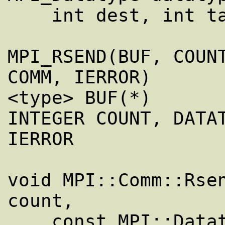
    int dest, int tag, MPI_Comm comm)

MPI_RSEND(BUF, COUNT
COMM, IERROR)

<type> BUF(*)

INTEGER COUNT, DATAT
IERROR

void MPI::Comm::Rsen
count,

    const MPI::Datatype& datatype, int 