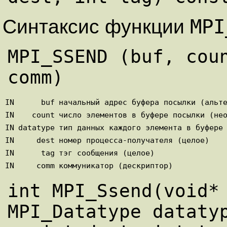
MP
Синтаксис функции
MPI_SSEND (buf, coun
IN
buf
начальный адрес буфера посылки (альт
IN
count
число элементов в буфере посылки (не
IN
datatype
тип данных каждого элемента в буфере
IN
dest
номер процесса-получателя (целое)
IN
tag
тэг сообщения (целое)
IN
comm
коммуникатор (дескриптор)
int MPI_Ssend(void* 
MPI_Datatype datatyp