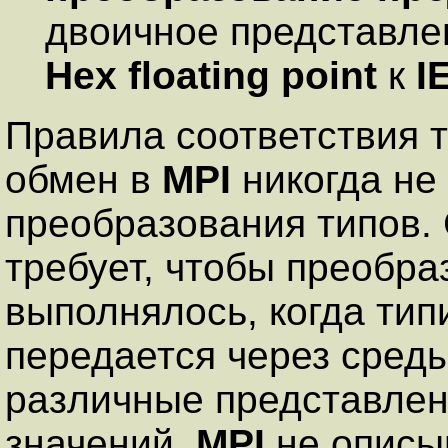
двоичное представлен
Hex floating point
к
I
Правила соответствия т
обмен в
MPI
никогда не 
преобразования типов.
требует, чтобы преобр
выполнялось, когда ти
передается через среды
различные представлен
значений.
MPI
не описы