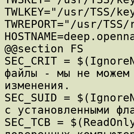
TWLKEY="/usr/TSS/key
TWREPORT="/usr/TSS/r
HOSTNAME=deep.openna
@@section FS

SEC_CRIT = $(IgnoreN
файлы - мы не можем 
изменения.

SEC_SUID = $(IgnoreN
с установленными фла
SEC_TCB = $(ReadOnly