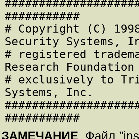
###################
###########

# Copyright (C) 1998
Security Systems, In
# registered tradema
Research Foundation 
# exclusively to Tri
Systems, Inc.

###################
ЗАМЕЧАНИЕ
. Файл "in