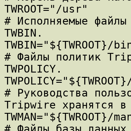
TWROOT="/usr"

# Исполняемые файлы 
TWBIN.

TWBIN="${TWROOT}/bin
# Файлы политик Trip
TWPOLICY.

TWPOLICY="${TWROOT}/
# Руководства пользо
Tripwire хранятся в 
TWMAN="${TWROOT}/man
# Файлы базы данных 