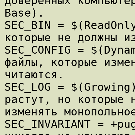
доверенных компьютер
Base).

SEC_BIN = $(ReadOnly
которые не должны из
SEC_CONFIG = $(Dynam
файлы, которые измен
читаются.

SEC_LOG = $(Growing)
растут, но которые н
изменять монопольное
SEC_INVARIANT = +pug