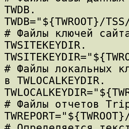
TWDB.

TWDB="${TWROOT}/TSS/
# Файлы ключей сайта
TWSITEKEYDIR.

TWSITEKEYDIR="${TWRO
# Файлы локальных кл
в TWLOCALKEYDIR.

TWLOCALKEYDIR="${TWR
# Файлы отчетов Trip
TWREPORT="${TWROOT}/
# Определяется текст