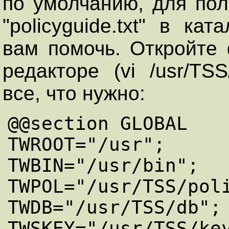
по умолчанию, для по
"policyguide.txt" в кат
вам помочь. Откройте ф
редакторе (vi /usr/TSS/
все, что нужно:
@@section GLOBAL

TWROOT="/usr";

TWBIN="/usr/bin";

TWPOL="/usr/TSS/poli
TWDB="/usr/TSS/db";

TWSKEY="/usr/TSS/key