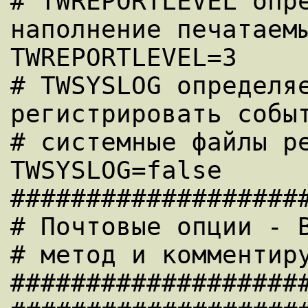
# TWREPORTLEVEL опре
наполнение печатаемы
TWREPORTLEVEL=3

# TWSYSLOG определяе
регистрировать событ
# системные файлы ре
TWSYSLOG=false

####################
# Почтовые опции - В
# метод и комментиру
####################