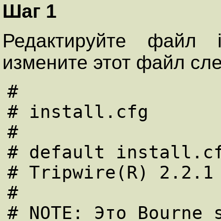
Шаг 1
Редактируйте файл ins
измените этот файл сл
#

# install.cfg

#

# default install.cf
# Tripwire(R) 2.2.1 
#

# NOTE: Это Bourne s