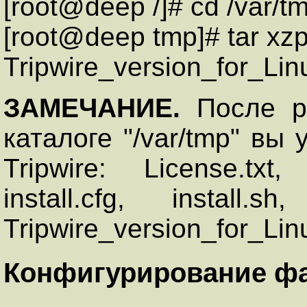
[root@deep /]# cd /var/t
[root@deep tmp]# tar xzp
Tripwire_version_for_Lin
ЗАМЕЧАНИЕ.
После ра
каталоге "/var/tmp" вы
Tripwire: License.tx
install.cfg, instal
Tripwire_version_for_Lin
Конфигурирование файл