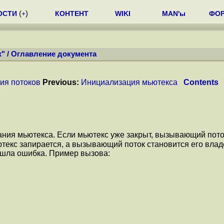
ОСТИ
(
+
)
КОНТЕНТ
WIKI
MAN'ы
ФО
x"
/
Оглавление документа
ия потоков
Previous:
Инициализация мьютекса
Contents
рания мьютекса. Если мьютекс уже закрыт, вызывающий пото
ьютекс запирается, а вызывающий поток становится его вла
ошла ошибка. Пример вызова: