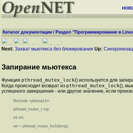
НОВ
Каталог документации
/
Раздел "Программирование в Linu
Next:
Захват мьютекса без блокирования
Up:
Синхронизац
Запирание мьютекса
pthread_mutex_lock
Функция
() используется для запи
pthread_mutex_lock
Когда происходит возврат из
(), м
успешного завершения - или другое значение, если произ
#include <pthread.h>
pthread_mutex_t mp;
int ret;
ret = pthread_mutex_lock(&mp);