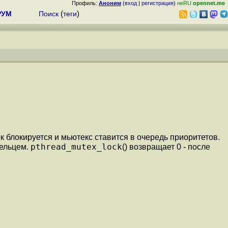
Профиль:
Аноним
(
вход
|
регистрация
)
неRU
opennet.me
РУМ
Поиск
(
теги
)
к блокируется и мьютекс ставится в очередь приоритетов.
pthread_mutex_lock
дельцем.
() возвращает 0 - после