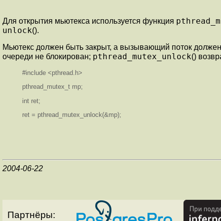
pthread_m
Для открытия мьютекса используется функция
unlock
().
Мьютекс должен быть закрыт, а вызывающий поток должен бы
pthread_mutex_unlock
очереди не блокирован;
() возв
#include <pthread.h>
pthread_mutex_t mp;
int ret;
ret = pthread_mutex_unlock(&mp);
2004-06-22
Партнёры: