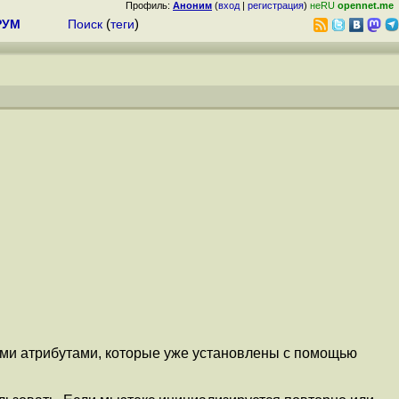
Профиль:
Аноним
(
вход
|
регистрация
)
неRU
opennet.me
РУМ
Поиск
(
теги
)
ыми атрибутами, которые уже установлены с помощью