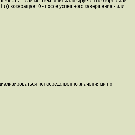
ользовать. Если мьютекс инициализируется повторно или
it
() возвращает 0 - после успешного завершения - или
ициализироваться непосредственно значениями по