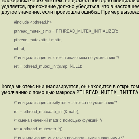
Блокировка через мьютекс не должна повторно инициализир
удаляется, приложение должно убедиться, что в настоящее
другое значение, если произошла ошибка. Пример вызова:
#include <pthread.h>
pthread_mutex_t mp = PTHREAD_MUTEX_INITIALIZER;
pthread_mutexattr_t mattr;
int ret;
/* инициализация мьютекса значением по умолчанию */
ret = pthread_mutex_init(&mp, NULL);
Когда мьютекс инициализируется, он находится в открыт
PTHREAD_MUTEX_INITIA
умолчанию с помощью макроса
/* инициализация атрибутов мьютекса по умолчанию*/
ret = pthread_mutexattr_init(&mattr);
/* смена значений mattr с помощью функций */
ret = pthread_mutexattr_*();
/* инициализация мьютекса произвольными значениями */