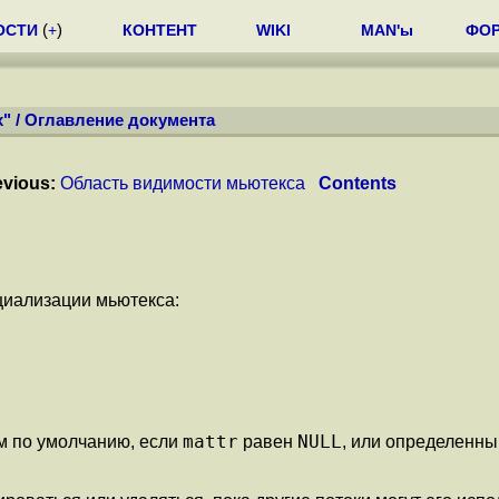
ОСТИ
(
+
)
КОНТЕНТ
WIKI
MAN'ы
ФО
x"
/
Оглавление документа
evious:
Область видимости мьютекса
Contents
циализации мьютекса:
mattr
NULL
м по умолчанию, если
равен
, или определенн