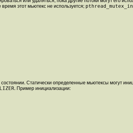
оваться или удаляться, пока другие потоки могут его исп
pthread_mutex_in
 время этот мьютекс не используется;
ом состоянии. Статически определенные мьютексы могут ин
LIZER
. Пример инициализации: