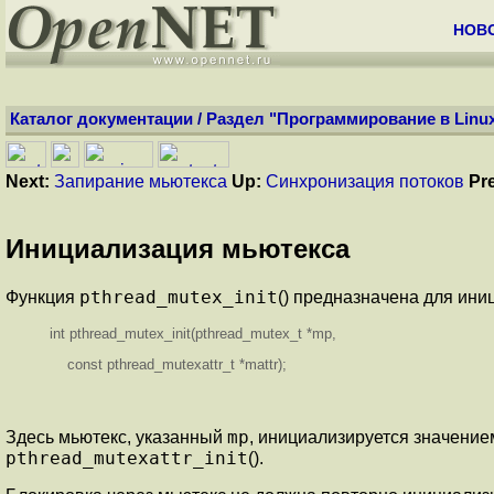
НОВ
Каталог документации
/
Раздел "Программирование в Linu
Next:
Запирание мьютекса
Up:
Синхронизация потоков
Pr
Инициализация мьютекса
pthread_mutex_init
Функция
() предназначена для ини
int pthread_mutex_init(pthread_mutex_t *mp,
const pthread_mutexattr_t *mattr);
mp
Здесь мьютекс, указанный
, инициализируется значение
pthread_mutexattr_init
().