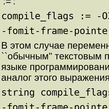
':=':
compile_flags := -O
-fomit-frame-pointe
В этом случае перемен
``обычным'' текстовым
языке программировани
аналог этого выражения
string compile_flag
-fomit-frame-pointe