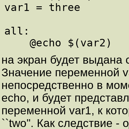
var1 = three

all:

на экран будет выдана
Значение переменной v
непосредственно в мом
echo, и будет представ
переменной var1, к кот
``two''. Как следствие -