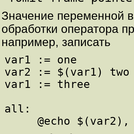
Значение переменной в
обработки оператора пр
например, записать
var1 := one

var2 := $(var1) two

var1 := three

all:
