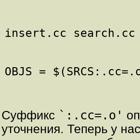
`:.cc=.o'
Суффикс
оп
уточнения. Теперь у на