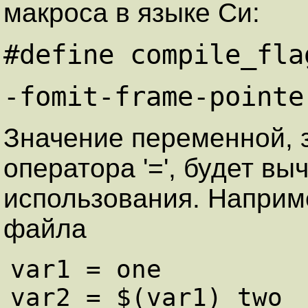
макроса в языке Си:
#define compile_fla
-fomit-frame-pointe
Значение переменной, 
оператора '=', будет в
использования. Наприм
файла
var1 = one

var2 = $(var1) two
