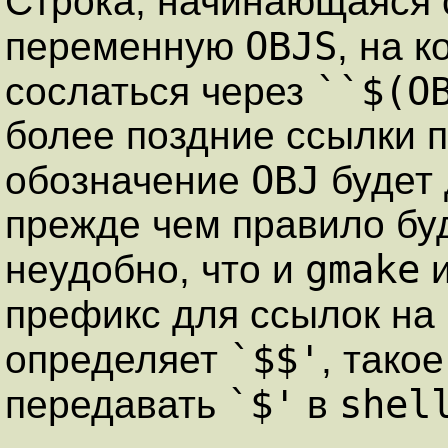
Строка, начинающаяся
OBJS
переменную
, на 
``$(O
сослаться через
более поздние ссылки п
OBJ
обозначение
будет 
прежде чем правило бу
gmake
неудобно, что и
префикс для ссылок на
`$$'
определяет
, такое
`$'
shel
передавать
в