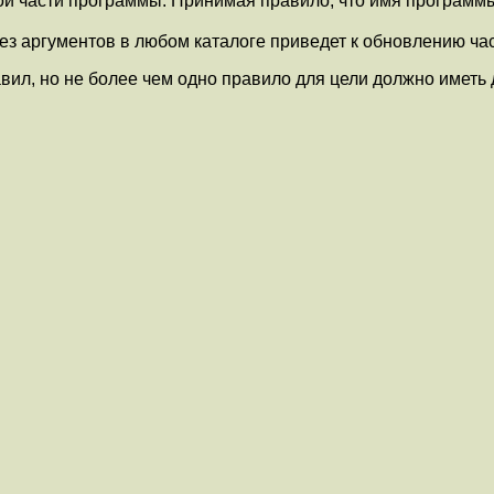
й части программы. Принимая правило, что имя программы 
ез аргументов в любом каталоге приведет к обновлению час
авил, но не более чем одно правило для цели должно иметь