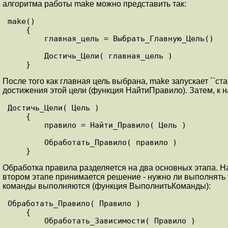
алгоритма работы make можно представить так:
make()

    {

        главная_цель = Выбрать_Главную_Цель()

        Достичь_Цели( главная_цель )

После того как главная цель выбрана, make запускает ``с
достижения этой цели (функция НайтиПравило). Затем, к
Достичь_Цели( Цель )

    {

        правило = Найти_Правило( Цель )

        Обработать_Правило( правило )

Обработка правила разделяется на два основных этапа. 
втором этапе принимается решение - нужно ли выполнят
команды выполняются (функция ВыполнитьКоманды):
Обработать_Правило( Правило )

    {

        Обработать_Зависимости( Правило )
