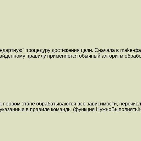
тандартную'' процедуру достижения цели. Сначала в make-ф
 найденному правилу применяется обычный алгоритм обраб
На первом этапе обрабатываются все зависимости, перечис
ь указанные в правиле команды (функция НужноВыполнятьК