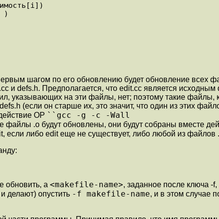
Первым шагом по его обновлению будет обновление всех фай
c и defs.h. Предполагается, что edit.cc является исходным ф
ил, указывающих на эти файлы, нет; поэтому такие файлы, 
 defs.h (если он старше их, это значит, что один из этих фа
``gcc -g -c -Wall
 действие OP
ругие файлы .o будут обновлены, они будут собраны вместе д
it, если либо edit еще не существует, либо любой из файлов
анду:
<makefile-name>
е обновить, а
, заданное после ключа -
-f makefile-name
 и делают) опустить
, и в этом случае 