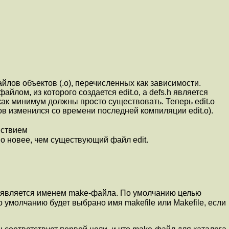
лов объектов (.o), перечисленных как зависимости.
айлом, из которого создается edit.o, а defs.h является
как минимум должны просто существовать. Теперь edit.o
йлов изменился со времени последней компиляции edit.o).
ействием
 .o новее, чем существующий файл edit.
f, является именем make-файла. По умолчанию целью
по умолчанию будет выбрано имя makefile или Makefile, если