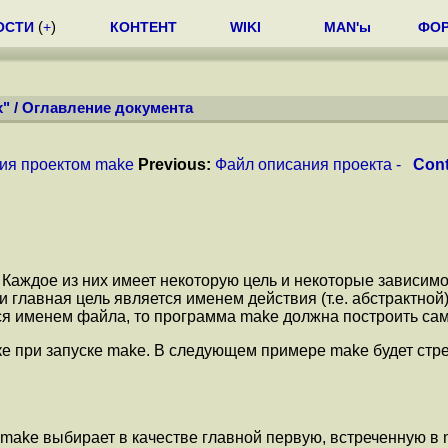
ОСТИ
(
+
)
КОНТЕНТ
WIKI
MAN'ы
ФО
x"
/
Оглавление документа
ия проектом make
Previous:
Файл описания проекта -
Cont
 Каждое из них имеет некоторую цель и некоторые зависим
сли главная цель является именем действия (т.е. абстрактн
ся именем файла, то программа make должна построить са
ке при запуске make. В следующем примере make будет стре
о make выбирает в качестве главной первую, встреченную в 