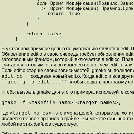
            если Время_Модификации(Правило.Зависимость[i])

              >  Время_Модификации( Правило.Цель )

                return  true

            }

        }

        return  false

В указанном примере целью по умолчанию является edit. 
Обновление edit.o в свою очередь требует обновления edit.c
заголовочным файлом, который включается в edit.cc. Прав
считается готовым, если он изменен позже, чем edit.cc или
Если edit.o старше своих зависимостей, gmake выполняет
edit.cc''
, создавая новый edit.o. Когда edit.o и все д
``gcc -g -o edit ...''
, чтобы создать программу ed
Чтобы вызвать gmake для этого примера, используйте ком
gmake -f <makefile-name> <target-names>,
<target-names>
где
- это имена целей, которые вы хотит
является первое правило в файле. Вы можете (обычно так
любой из этих файлов существует.