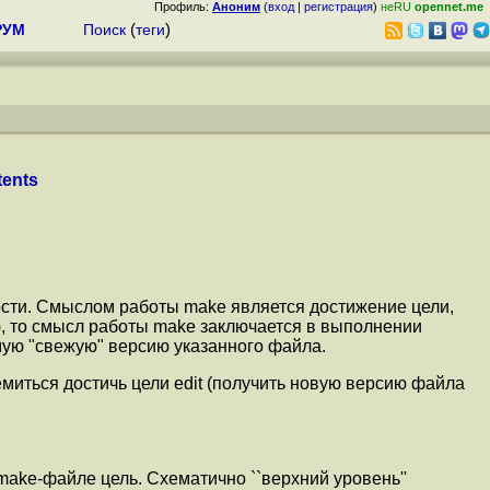
Профиль:
Аноним
(
вход
|
регистрация
)
неRU
opennet.me
РУМ
Поиск
(
теги
)
ents
ости. Смыслом работы make является достижение цели,
ой), то смысл работы make заключается в выполнении
мую "свежую" версию указанного файла.
миться достичь цели edit (получить новую версию файла
make-файле цель. Схематично ``верхний уровень''