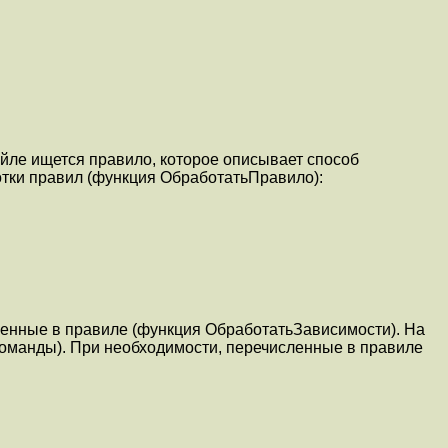
айле ищется правило, которое описывает способ
отки правил (функция ОбработатьПравило):
ленные в правиле (функция ОбработатьЗависимости). На
оманды). При необходимости, перечисленные в правиле