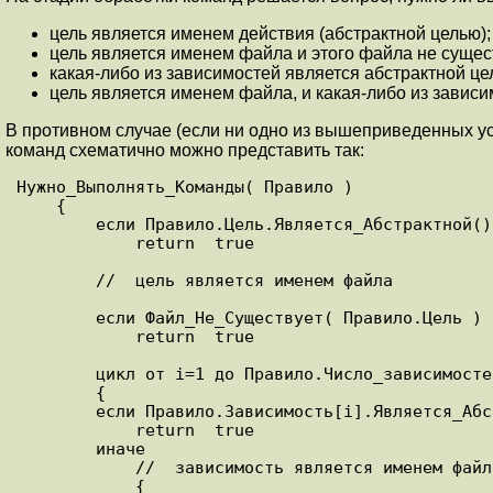
цель является именем действия (абстрактной целью);
цель является именем файла и этого файла не сущес
какая-либо из зависимостей является абстрактной це
цель является именем файла, и какая-либо из завис
В противном случае (если ни одно из вышеприведенных у
команд схематично можно представить так:
Нужно_Выполнять_Команды( Правило )

    {

        если Правило.Цель.Является_Абстрактной()

            return  true

        //  цель является именем файла

        если Файл_Не_Существует( Правило.Цель )

            return  true

        цикл от i=1 до Правило.Число_зависимостей

        {

        если Правило.Зависимость[i].Является_Абстрактной()

            return  true

        иначе

            //  зависимость является именем файла

            {
