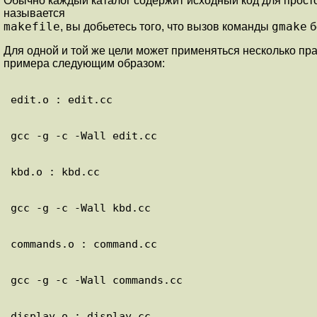
Обычно каждый каталог содержит исходный код для просто
называется
makefile
gmake
, вы добьетесь того, что вызов команды
б
Для одной и той же цели может применяться несколько пр
примера следующим образом: