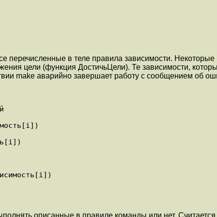
 перечисленные в теле правила зависимости. Некоторые из
жения цели (функция ДостичьЦели). Те зависимости, котор
ствии make аварийно завершает работу с сообщением об ош
ыполнять описанные в правиле команды или нет. Считается