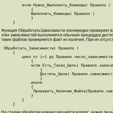
        если Нужно_Выполнять_Команды( Правило )

            {

            Выполнить_Команды( Правило )

            }

Функция ОбработатьЗависимости поочередно проверяет все
этих зависимостей выполняется обычная процедура дости
таких файлов проверяется факт их наличия. При их отсут
Обработать_Зависимости( Правило )

    {

        цикл от i=1 до Правило.число_зависимостей

            {

            если Есть_Такая_Цель( Правило.зависимость[i])

                {

                Достичь_Цели( Правило.зависимость[i])

                }

            иначе

            {

             Проверить_Наличие_Файла(Правило.зависимость[i])

            }

        }

На стадии обработки команд решается вопрос, нужно ли в