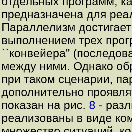
отдельных программ, к
предназначена для реал
Параллелизм достигае
выполнением трех прог
``конвейера'' (последов
между ними. Однако обр
при таком сценарии, п
дополнительно проявля
показан на рис.
8
- раз
реализованы в виде ко
множество ситуаций, к