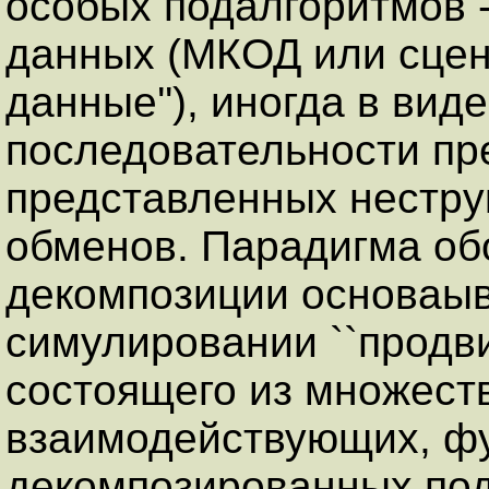
особых подалгоритмов -
данных (МКОД или сцена
данные''), иногда в ви
последовательности пре
представленных нестр
обменов. Парадигма о
декомпозиции основаыв
симулировании ``продви
состоящего из множест
взаимодействующих, ф
декомпозированных под