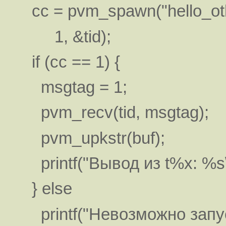
cc = pvm_spawn("hello_other
1, &tid);
if (cc == 1) {
msgtag = 1;
pvm_recv(tid, msgtag);
pvm_upkstr(buf);
printf("Вывод из t%x: %s\n"
} else
printf("Невозможно запуст