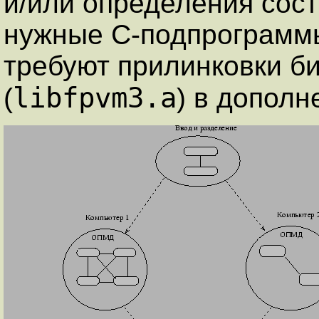
и/или определения сос
нужные C-подпрограммы
требуют прилинковки б
libfpvm3.a
(
) в дополн