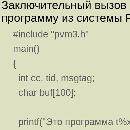
Заключительный вызов
программу из системы 
#include "pvm3.h"
main()
{
int cc, tid, msgtag;
char buf[100];
printf("Это программа t%x\