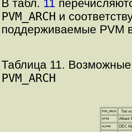
В табл.
11
перечисляютс
PVM_ARCH
и соответств
поддерживаемые PVM в
Таблица 11. Возможные
PVM_ARCH
Тип к
PVM_ARCH
Alliant
AFX8
DEC Al
ALPHA