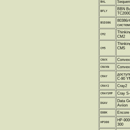
Sequen
BAL
BBN But
BFLY
TC200
80386/
BSD386
систем
Thinki
CM2
CM2
Thinki
CM5
CM5
Convex
CNVX
Convex
CNVXN
доступ
CRAY
C-90 Y
Cray2
CRAY2
Cray S
CRAYSMP
Data Ge
DGAV
Aviion
Encore
E88K
HP-900
HP300
300