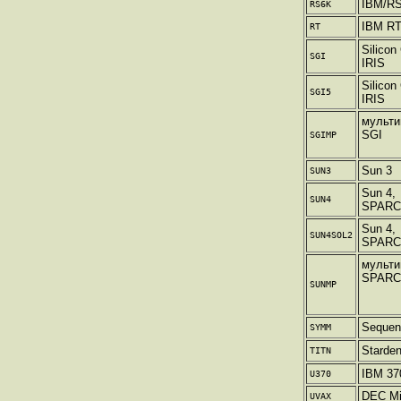
IBM/RS
RS6K
IBM R
RT
Silicon
SGI
IRIS
Silicon
SGI5
IRIS
мульти
SGI
SGIMP
Sun 3
SUN3
Sun 4,
SUN4
SPARCs
Sun 4,
SUN4SOL2
SPARCs
мульти
SPARC
SUNMP
Sequen
SYMM
Starden
TITN
IBM 37
U370
DEC Mi
UVAX