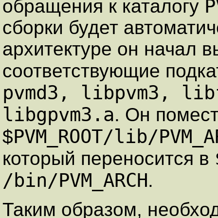
P
обращения к каталогу
сборки будет автоматич
архитектуре он начал в
соответствующие подкат
pvmd3, libpvm3, lib
libgpvm3.a
. Он помес
PVM_ROOT/lib/PVM_A
$
который переносится в
/bin/PVM_ARCH
.
Таким образом, необхо