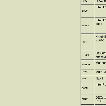
HP-900
HPPA
Intel i
I860
Intel i
хост
IPSC2
Kendall
KSR-1
KSR1
80386/
LINUX
систем
Maspar
MASPAR
MIPS 4
MIPS
NeXT
NEXT
Intel P
PGON
DECsta
PMAX
5100