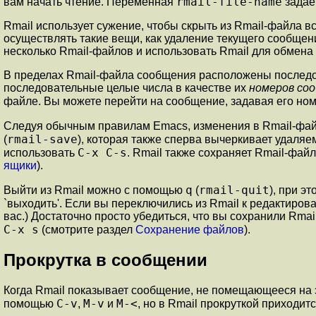
rmail-file-name
вам начать чтение. Переменная
задае
Rmail использует сужение, чтобы скрыть из Rmail-файла 
осуществлять такие вещи, как удаление текущего сообщен
несколько Rmail-файлов и использовать Rmail для обмен
В пределах Rmail-файла сообщения расположены последо
последовательные целые числа в качестве их
номеров со
файле. Вы можете перейти на сообщение, задавая его н
Следуя обычным правилам Emacs, изменения в Rmail-фай
rmail-save
(
), которая также сперва вычеркивает удаля
C-x C-s
использовать
. Rmail также сохраняет Rmail-фай
ящики
).
q
rmail-quit
Выйти из Rmail можно с помощью
(
), при э
`выходить'. Если вы переключились из Rmail к редактиро
вас.) Достаточно просто убедиться, что вы сохранили Rma
C-x s
(смотрите раздел
Сохранение файлов
).
Прокрутка в сообщении
Когда Rmail показывает сообщение, не помещающееся на э
C-v
M-v
M-<
помощью
,
и
, но в Rmail прокруткой приходит