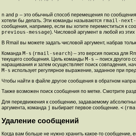
n
p
and
-- это обычный способ перемещения по сообщения
rmail-next
хотели бы делать. Эти команды называются
сообщения, например, если вы хотите переместиться к со
previous-message
). Числовой аргумент в любой из этих
В Rmail вы можете задать числовой аргумент, набрав толь
M-s
rmail-search
Команда
(
) -- это версия поиска для
M-s
текущего сообщения. Цель команды
-- поиск другого
наращивания и затем осуществляет поиск совпадения, н
M-s
использует регулярное выражение, заданное при пре
Чтобы найти в файле другое сообщения в обратном напра
Также возможен поиск сообщения по метке. Смотрите раз
Для передвижения к сообщению, задаваемому абсолютны
j
<
rma
аргумента, команда
выбирает первое сообщение.
(
Удаление сообщений
Когда вам больше не нужно хранить какое-то сообщение, 