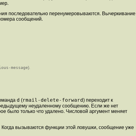
мер.
ения последовательно перенумеровываются. Вычеркивание
 номера сообщений.
ious-message
).
d
rmail-delete-forward
Команда
(
) переходит к
предыдущему неудаленному сообщению. Если же нет
ое было только что удалено. Числовой аргумент меняет
. Когда вызываются функции этой ловушки, сообщение уже