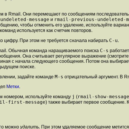
м в Rmail. Они перемещают по сообщениям последовательн
-undeleted-message
rmail-previous-undeleted-m
и
общению, чтобы отменить его удаление, используйте вариа
 команд используется как счетчик повторов.
C-u
ко цифру. При этом не требуется сначала набирать
.
C-s
 Rmail. Обычная команда наращиваемого поиска
работает 
 сообщения. Она считывает регулярное выражение (смотрит
ачиная с начала следующего сообщения. Потом она выбира
дыдущем поиске.
M-s
влении, задайте команде
отрицательный аргумент. В Rm
дел
Метки
.
j
rmail-show-messag
м номером, используйте команду
(
il-first-message
) также выбирает первое сообщение.
его можно
удалить
. При этом удаляемое сообщение метится