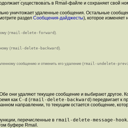
продолжает существовать в Rmail-файле и сохраняет свой но
ельно уничтожает удаленные сообщения. Остальные сообщ
смотрите раздел
Сообщения-дайджесты
), которое изменяет
ому (
rmail-delete-forward
).
ному (
rmail-delete-backward
).
аленному сообщению и отменить его удаление (
rmail-undelete-prev
 Обе они удаляют текущее сообщение и выбирают другое. 
C-d
rmail-delete-backward
ремя как
(
) передвигает к 
занном направлении, то текущим остается сообщение, котор
rmail-delete-message-hook
 функции, перечисленные в
том буфере Rmail.