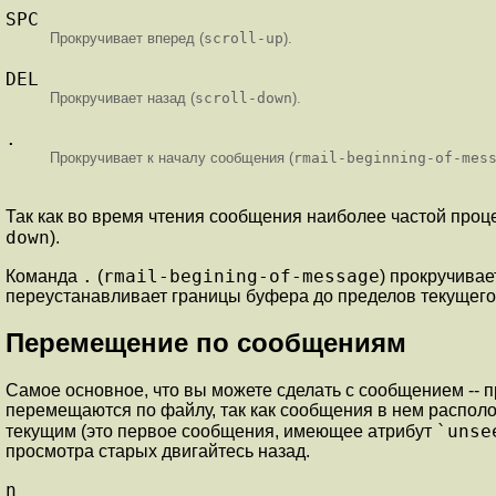
SPC
Прокручивает вперед (
scroll-up
).
DEL
Прокручивает назад (
scroll-down
).
.
Прокручивает к началу сообщения (
rmail-beginning-of-mes
Так как во время чтения сообщения наиболее частой проце
down
).
.
rmail-begining-of-message
Команда
(
) прокручивае
переустанавливает границы буфера до пределов текущего
Перемещение по сообщениям
Самое основное, что вы можете сделать с сообщением -- п
перемещаются по файлу, так как сообщения в нем располо
`unse
текущим (это первое сообщения, имеющее атрибут
просмотра старых двигайтесь назад.
n