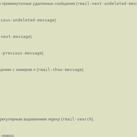
е промежуточные удаленные сообщения (
rmail-next-undeleted-mes
vious-undeleted-message
).
-next-message
).
l-previous-message
).
бщению с номером
n
(
rmail-show-message
).
 регулярным выражением
regexp
(
rmail-search
).
с
regexp
.