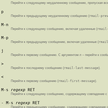
Перейти к следующему неудаленному сообщению, пропуская вс
p
Перейти к предыдущему неудаленному сообщению (
rmail-pre
M-n
Перейти к следующему сообщению, включая удаленные (
rmail
M-p
Перейти к предыдущему сообщению, включая удаленные (
rmai
j
Перейти к первому сообщению. С аргументом
n
-- перейти к соо
>
Перейти к последнему сообщению (
rmail-last-message
).
<
Перейти к первому сообщению (
rmail-first-message
).
M-s
regexp
RET
Перейти к следующему сообщению, содержащему совпадение с
- M-s
regexp
RET
Перейти к предыдущему сообщению, содержащему совпадение 