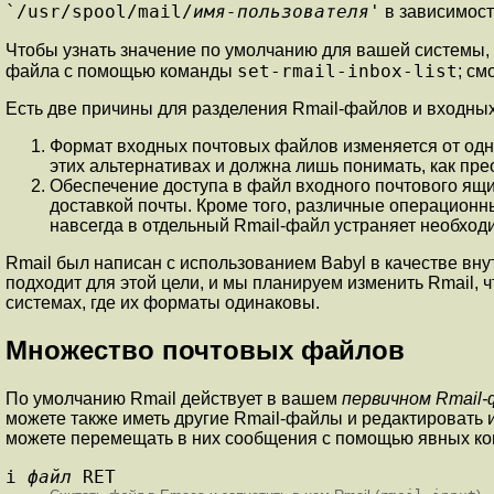
`/usr/spool/mail/
имя-пользователя
'
в зависимост
Чтобы узнать значение по умолчанию для вашей системы,
set-rmail-inbox-list
файла с помощью команды
; см
Есть две причины для разделения Rmail-файлов и входны
Формат входных почтовых файлов изменяется от одной
этих альтернативах и должна лишь понимать, как пре
Обеспечение доступа в файл входного почтового ящик
доставкой почты. Кроме того, различные операционн
навсегда в отдельный Rmail-файл устраняет необходим
Rmail был написан с использованием Babyl в качестве вн
подходит для этой цели, и мы планируем изменить Rmail, 
системах, где их форматы одинаковы.
Множество почтовых файлов
По умолчанию Rmail действует в вашем
первичном Rmail-
можете также иметь другие Rmail-файлы и редактировать 
можете перемещать в них сообщения с помощью явных ко
i
файл
RET