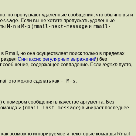
о, но пропускают удаленные сообщения, что обычно вы и
essage
. Если вы не хотите пропускать удаленные
M-n
M-p
rmail-next-message
rmail-
нты
и
(
и
в Rmail, но она осуществляет поиск только в пределах
е раздел
Синтаксис регулярных выражений
) без
ет сообщение, содержащее совпадение. Если
regexp
пусто,
- M-s
ail это можно сделать как
.
e
) с номером сообщения в качестве аргумента. Без
>
rmail-last-message
 Команда
(
) выбирает последнее.
 как возможно игнорируемое и некоторые команды Rmail