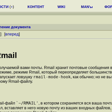
ОСТИ
(
+
)
КОНТЕНТ
WIKI
MAN'ы
ФО
ление документа
й
] [
вперед
]
mail
 получаемой вами почты. Rmail хранит почтовые сообщения
ежиме, режиме Rmail, который переопределяет большинство
rmail-mode-hook
запускает ловушку
, как обычно; но не в
ному Rmail-файлу.
`~/RMAIL'
ail-файл
, в котором сохраняется вся ваша поч
, вставляет в него новую почту из ваших входных файлов