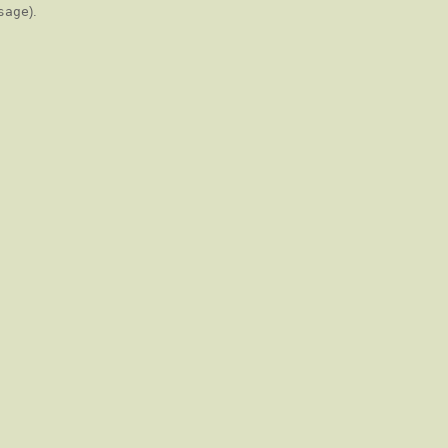
sage
).