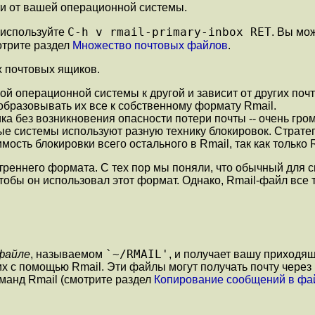
и от вашей операционной системы.
C-h v rmail-primary-inbox
RET
 используйте
. Вы мо
отрите раздел
Множество почтовых файлов
.
х почтовых ящиков.
 операционной системы к другой и зависит от других почт
образовывать их все к собственному формату Rmail.
а без возникновения опасности потери почты -- очень гром
ые системы используют разную технику блокировок. Страте
ость блокировки всего остального в Rmail, так как только 
утреннего формата. С тех пор мы поняли, что обычный для
чтобы он использовал этот формат. Однако, Rmail-файл все 
`~/RMAIL'
файле
, называемом
, и получает вашу приходя
их с помощью Rmail. Эти файлы могут получать почту чере
манд Rmail (смотрите раздел
Копирование сообщений в ф