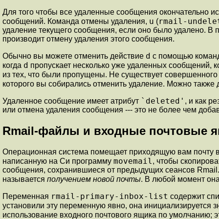
Для того чтобы все удаленные сообщения окончательно ис
u
rmail-undele
сообщений. Команда отмены удаления,
(
удаление текущего сообщения, если оно было удалено. В 
производит отмену удаления этого сообщения.
d
Обычно вы можете отменить действие
с помощью кома
d
когда
пропускает несколько уже удаленных сообщений, 
из тех, что были пропущены. Не существует совершенного
которого вы собирались отменить удаление. Можно также
`deleted'
Удаленное сообщение имеет атрибут
, и как 
или отмена удаления сообщения --- это не более чем доба
Rmail-файлы и входные почтовые 
Операционная система помещает приходящую вам почту 
movemail
написанную на Си программу
, чтобы скопиров
сообщения, сохранившиеся от предыдущих сеансов Rmail.
называется
получением новой почты
. В любой момент он
rmail-primary-inbox-list
Переменная
содержит спи
установили эту переменную явно, она инициализируется
использование входного почтового ящика по умолчанию; 