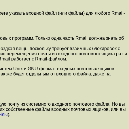
жете указать входной файл (или файлы) для любого Rmail-
овых программ. Только одна часть Rmail должна знать об
оздкая вещь, поскольку требует взаимных блокировок с
гия перемещения почты из входного почтового ящика раз и
Rmail работает с Rmail-файлом.
 систем Unix и GNU формат входных почтовых ящиков
так же будет отдельным от входного файла, даже на
щую почту из системного входного почтового файла. Но вы
з их собственные файлы входных почтовых ящиков, или вы
айлы
).