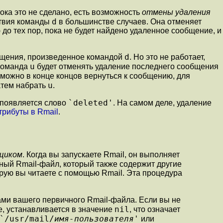
Пока это не сделано, есть возможность
отмены удаления
d
ствия команды
в большинстве случаев. Она отменяет
о тех пор, пока не будет найдено удаленное сообщение, и
d
бщения, произведенное командой
. Но это не работает,
u
 команда
будет отменять удаление последнего сообщения
 можно в конце концов вернуться к сообщению, для
u
атем набрать
.
`deleted'
а появляется слово
. На самом деле, удаление
трибуты в Rmail
.
щиком
. Когда вы запускаете Rmail, он выполняет
ный Rmail-файл, который также содержит другие
рую вы читаете с помощью Rmail. Эта процедура
и вашего первичного Rmail-файла. Если вы не
nil
ае, устанавливается в значение
, что означает
`/usr/mail/
имя-пользователя
'
или