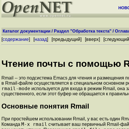
НОВ
Каталог документации
/
Раздел "Обработка текста"
/
Оглав
[
содержание
] [
назад
] [
предыдущий
] [
вверх
] [
следующи
Чтение почты с помощью R
Rmail -- это подсистема Emacs для чтения и размещения
в Rmail-файле осуществляется в специальном основном р
rmail-mode
используется для входа в режим Rmail, она 
существенного, если этот буфер не обращается к правиль
Основные понятия Rmail
При простейшем использовании Rmail, у вас есть один Rm
M-x rmail
Команда
считывает ваш первичный Rmail-файл