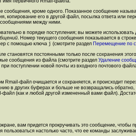
т имя первичного Rmail-файла.
все сообщения, кроме одного. Показанное сообщение назыв
ия, копирование его в другой файл, посылка ответа или п
а сообщениями между ними.
вательно в порядке поступления; вы можете использовать
общений
. Номер текущего сообщения показывается в строке
j
омер с помощью ключа
(смотрите раздел
Перемещение по 
ле становятся постоянными только после сохранения этог
емые сообщения из файла (смотрите раздел
Удаление сооб
л при поступлении новой почты из входного почтового файл
том Rmail-файл очищается и сохраняется, и происходит пер
ванию в других буферах и больше не возвращались обратно
il-файл (как и любой другой измененный вами файл). Доста
кране, вам придется прокручивать это сообщение, чтобы пр
ся пользоваться настолько часто, что ее команды заслужив