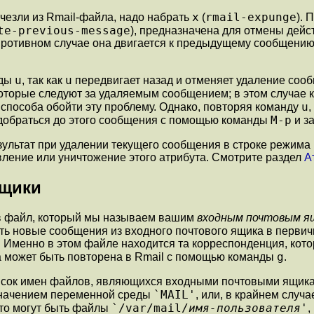
x
rmail-expunge
чезли из Rmail-файла, надо набрать
(
). 
te-previous-message
), предназначена для отмены дей
противном случае она двигается к предыдущему сообщению д
u
u
нды
, так как
передвигает назад и отменяет удаление соо
которые следуют за удаляемым сообщением; в этом случае
u
 способа обойти эту проблему. Однако, повторяя команду
,
M-p
 добраться до этого сообщения с помощью команды
и з
результат при удалении текущего сообщения в строке режим
вление или уничтожение этого атрибута. Смотрите раздел
А
ящики
в файл, который мы называем вашим
входным почтовым я
ать новые сообщения из входного почтового ящика в первич
 Именно в этом файле находится та корреспонденция, кото
g
а может быть повторена в Rmail с помощью команды
.
сок имен файлов, являющихся входными почтовыми ящикам
`MAIL'
 значением переменной среды
, или, в крайнем случ
`/var/mail/
имя-пользователя
'
это могут быть файлы
,