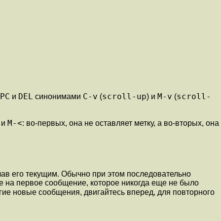
PC
DEL
C-v
scroll-up
M-v
scroll-
и
синонимами
(
) и
(
M-<
 и
: во-первых, она не оставляет метку, а во-вторых, она
елав его текущим. Обычно при этом последовательно
е на первое сообщение, которое никогда еще не было
угие новые сообщения, двигайтесь вперед, для повторного