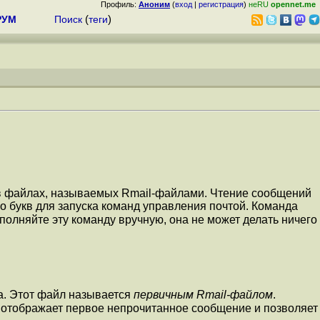
Профиль:
Аноним
(
вход
|
регистрация
)
неRU
opennet.me
РУМ
Поиск
(
теги
)
 в файлах, называемых Rmail-файлами. Чтение сообщений
 букв для запуска команд управления почтой. Команда
ыполняйте эту команду вручную, она не может делать ничего
та. Этот файл называется
первичным Rmail-файлом
.
, отображает первое непрочитанное сообщение и позволяет