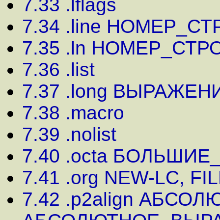
7.33 .lflags
7.34 .line НОМЕР_С
7.35 .ln НОМЕР_СТР
7.36 .list
7.37 .long ВЫРАЖЕН
7.38 .macro
7.39 .nolist
7.40 .octa БОЛЬШИ
7.41 .org NEW-LC, FIL
7.42 .p2align АБС