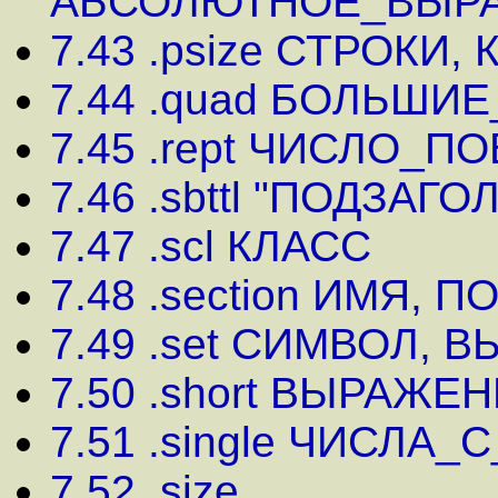
АБСОЛЮТНОЕ_ВЫР
7.43 .psize СТРОКИ,
7.44 .quad БОЛЬШИ
7.45 .rept ЧИСЛО_П
7.46 .sbttl "ПОДЗАГ
7.47 .scl КЛАСС
7.48 .section ИМЯ, 
7.49 .set СИМВОЛ,
7.50 .short ВЫРАЖЕ
7.51 .single ЧИСЛ
7.52 .size