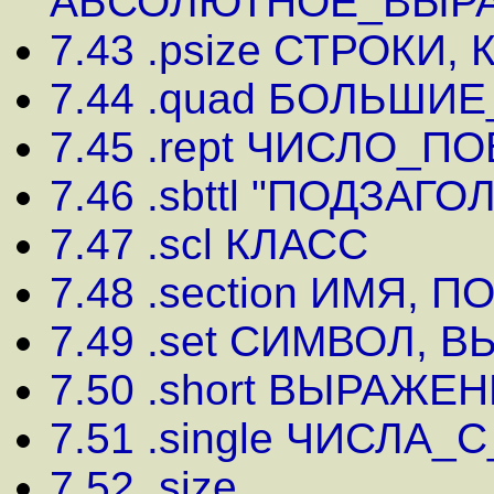
АБСОЛЮТНОЕ_ВЫР
7.43 .psize СТРОКИ,
7.44 .quad БОЛЬШИ
7.45 .rept ЧИСЛО_П
7.46 .sbttl "ПОДЗАГ
7.47 .scl КЛАСС
7.48 .section ИМЯ, 
7.49 .set СИМВОЛ,
7.50 .short ВЫРАЖЕ
7.51 .single ЧИСЛ
7.52 .size