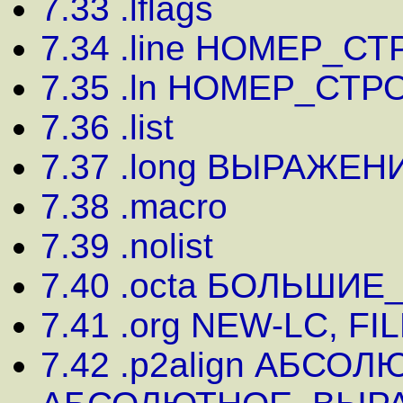
7.33 .lflags
7.34 .line НОМЕР_С
7.35 .ln НОМЕР_СТР
7.36 .list
7.37 .long ВЫРАЖЕН
7.38 .macro
7.39 .nolist
7.40 .octa БОЛЬШИ
7.41 .org NEW-LC, FIL
7.42 .p2align АБС