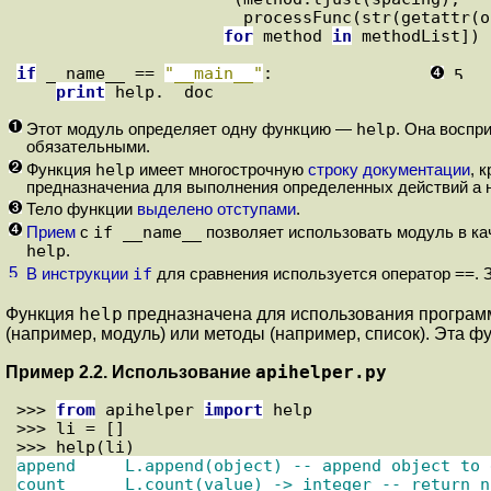
                       processFunc(str(getattr(object, method).__doc__)))

for
 method 
in
 methodList])

if
 __name__ == 
"__main__"
:                
print
 help.__doc__
help
Этот модуль определяет одну функцию —
. Она воспр
обязательными.
help
Функция
имеет многострочную
строку документации
, 
предназначениа для выполнения определенных действий а н
Тело функции
выделено отступами
.
if __name__
Прием
с
позволяет использовать модуль в ка
help
.
if
==
В инструкции
для сравнения используется оператор
. 
help
Функция
предназначена для использования программ
(например, модуль) или методы (например, список). Эта ф
apihelper.py
Пример 2.2. Использование
>>> 
from
 apihelper 
import
 help
>>> 
li = []
>>> 
help(li)
append     L.append(object) -- append object to e
count      L.count(value) -> integer -- return n