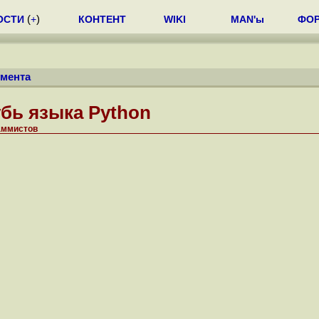
ОСТИ
(
+
)
КОНТЕНТ
WIKI
MAN'ы
ФО
умента
убь языка Python
аммистов