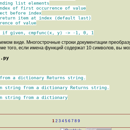
nding list elements

ndex of first occurrence of value

ect before index

return item at index (default last)

rence of value

 if given, cmpfunc(x, y) -> -1, 0, 1
мом виде. Многострочные строки документации преобразую
оме того, если имена функций содержат 10 символов, вы м
r.py
from a dictionary Returns string.
n string from a dictionary Returns string.
n string from a dictionary

1
2
3
4
5
6
7
8
9