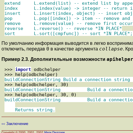
extend     L.extend(list) -- extend list by appe
index      L.index(value) -> integer -- return i
insert     L.insert(index, object) -- insert obj
pop        L.pop([index]) -> item -- remove and 
remove     L.remove(value) -- remove first occur
reverse    L.reverse() -- reverse *IN PLACE*

sort       L.sort([cmpfunc]) -- sort *IN PLACE*;
По умолчанию информация выводится в легко воспринимае
0
collapse
отключить, передав
в качестве аргумента
. Кр
apihelpe
Пример 2.3. Дополнительные возможности
>>> 
import
 odbchelper
>>> 
help(odbchelper)
buildConnectionString Build a connection string 
>>> 
help(odbchelper, 30)
buildConnectionString          Build a connectio
>>> 
help(odbchelper, 30, 0)
buildConnectionString          Build a connectio
Заключение
<<
Copyright © 2000, 2001, 2002
Марк Пилгрим