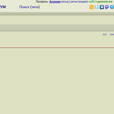
Профиль:
Аноним
(
вход
|
регистрация
)
неRU
opennet.me
РУМ
Поиск
(
теги
)
<<
>>