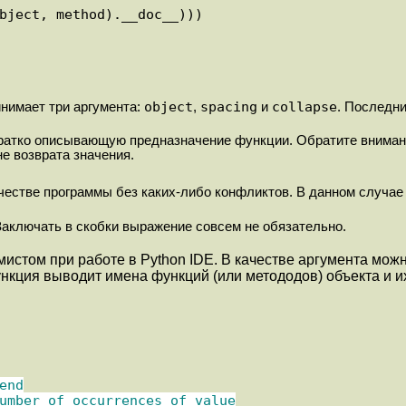
object
spacing
collapse
инимает три аргумента:
,
и
. Последни
кратко описывающую предназначение функции. Обратите вниман
е возврата значения.
честве программы без каких-либо конфликтов. В данном случае
Заключать в скобки выражение совсем не обязательно.
истом при работе в Python IDE. В качестве аргумента мож
ункция выводит имена функций (или метододов) объекта и и
nd

umber of occurrences of value
