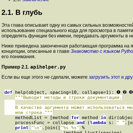
2.1. В глубь
Эта глава описывает одну из самых сильных возможностей
использование специального кода для просмотра в памяти 
определять функции без имени, передавать аргументы в н
Ниже приведена законченная работающая программа на яз
концепции, описанные в главе
Знакомство с языком Pyth
его понимания.
apihelper.py
Пример 2.1.
Если вы еще этого не сделали, можете
загрузить этот и д
def
 help(object, spacing=10, collapse=1): 
"""Выводит методы и строки документации.

    В качестве аргумента может использоваться модуль, класс, список, словарь

    или строка."""

    methodList = [method 
for
 method 
in
 dir(objec
    processFunc = collapse 
and
 (
lambda
 s: 
" "
.jo
print
"\n"
.join([
"%s %s"
 %

                      (method.ljust(spacing),
