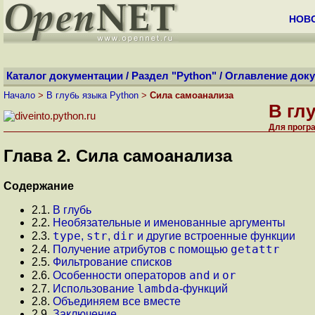
НОВ
Каталог документации
/
Раздел "Python"
/
Оглавление док
Начало
>
В глубь языка Python
>
Сила самоанализа
В гл
Для прогр
Глава 2. Сила самоанализа
Содержание
2.1.
В глубь
2.2.
Необязательные и именованные аргументы
type
str
dir
2.3.
,
,
и другие встроенные функции
getattr
2.4.
Получение атрибутов с помощью
2.5.
Фильтрование списков
and
or
2.6.
Особенности операторов
и
lambda
2.7.
Использование
-функций
2.8.
Объединяем все вместе
2.9.
Заключение