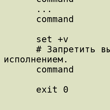
      ...

      command

      set +v

      # Запретить вывод команд перед их 
исполнением.

      command

      exit 0
