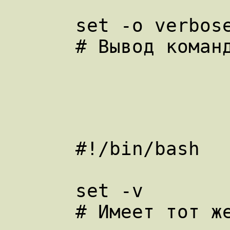
      set -o verbose

      # Вывод команд перед их исполнением.

      #!/bin/bash

      set -v

      # Имеет тот же эффект, что и выше.
