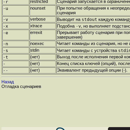
-r
restricted
Сценарий запускается в
ограничен
-u
nounset
При попытке обращения к неопреде
сценария
-v
verbose
stdout
Выводит на
каждую команду
-x
xtrace
-v
Подобна
, но выполняет подстан
-e
errexit
Прерывает работу сценария при поя
завершения)
-n
noexec
Читает команды из сценария, но не 
-s
stdin
stdi
Читает команды с устройства
-t
(нет)
Выход после исполнения первой к
-
(нет)
Конец списка ключей (опций), пос
--
(нет)
Эквивалент предыдущей опции (-).
Назад
Отладка сценариев