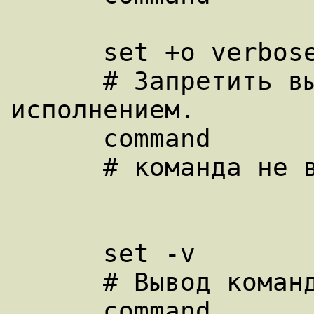
      set +o verbose

      # Запретить вывод команд перед их 
исполнением.

      command

      # команда не выводится.

      set -v

      # Вывод команд перед их исполнением.

      command
