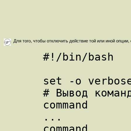
Для того, чтобы отключить действие той или иной опции
      #!/bin/bash

      set -o verbose

      # Вывод команд перед их исполнением.

      command

      ...

      command
