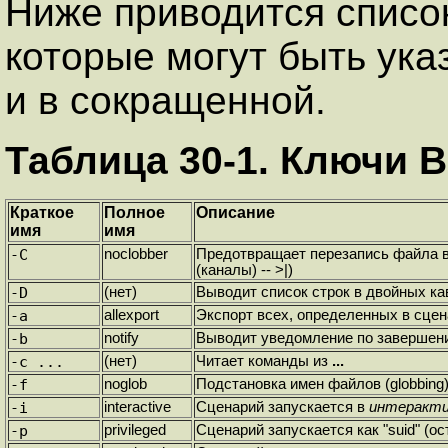
Ниже приводится списо
которые могут быть ука
и в сокращенной.
Таблица 30-1. Ключи 
Краткое
Полное
Описание
имя
имя
-C
noclobber
Предотвращает перезапись файла в
(каналы) --
>|
)
-D
(нет)
Выводит список строк в двойных к
-a
allexport
Экспорт всех, определенных в сце
-b
notify
Выводит уведомление по завершении
-c ...
(нет)
Читает команды из
...
-f
noglob
Подстановка имен файлов (globbing
-i
interactive
Сценарий запускается в
интеракт
-p
privileged
Сценарий запускается как
"suid"
(ос