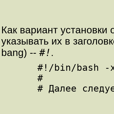
Как вариант установки
указывать их в заголовк
#!
bang) --
.
      #!/bin/bash -x

      #

      # Далее следует текст сценария.
