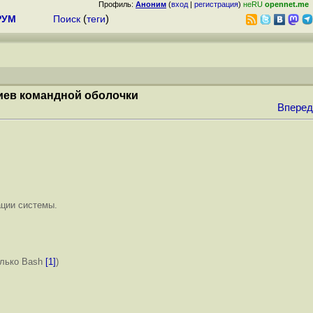
Профиль:
Аноним
(
вход
|
регистрация
)
неRU
opennet.me
РУМ
Поиск
(
теги
)
риев командной оболочки
Вперед
ации системы.
олько Bash
[1]
)