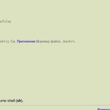
ofile
)
shrc
). См.
Приложение G
пример файла
.bashrc
.
ne shell (
sh
).
Вперед