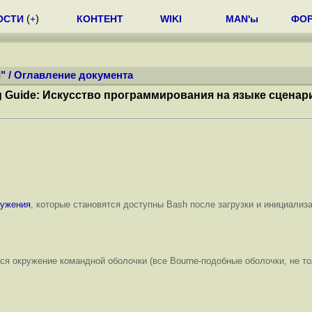
ОСТИ
(
+
)
КОНТЕНТ
WIKI
MAN'ы
ФО
"
/
Оглавление документа
ng Guide: Искусство программирования на языке сцена
ружения
, которые становятся доступны Bash после загрузки и инициализ
ся окружение командной оболочки (все Bourne-подобные оболочки, не т