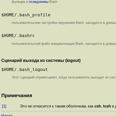
функции и
псевдонимы
Bash
$HOME
/.bash_profile
пользовательские настройки окружения Bash, находится в дома
$HOME
/.bashrc
пользовательский файл инициализации Bash, находится в домаш
Сценарий выхода из системы (logout)
$HOME
/.bash_logout
Этот сценарий отрабатывает, когда пользователь выходит из сис
Примечания
[1]
Это не относится к таким оболочкам, как
csh
,
tcsh
и 
Назад