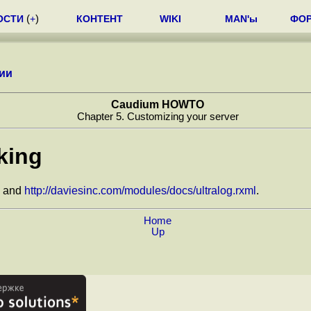
ОСТИ
(
+
)
КОНТЕНТ
WIKI
MAN'ы
ФО
ии
Caudium HOWTO
Chapter 5. Customizing your server
king
, and
http://daviesinc.com/modules/docs/ultralog.rxml
.
Home
Up