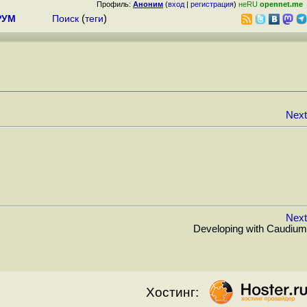
Профиль:
Аноним
(
вход
|
регистрация
)
неRU
opennet.me
РУМ
Поиск
(
теги
)
Next
Next
Developing with Caudium
Хостинг: