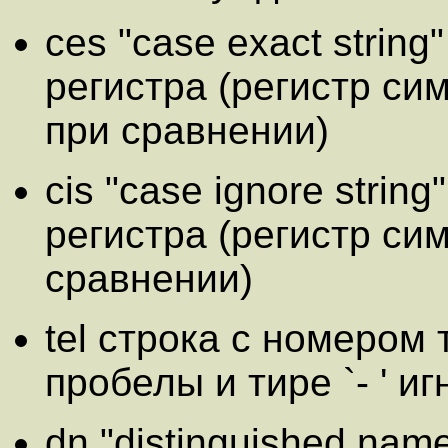
ces "case exact strin
регистра (регистр си
при сравнении)
cis "case ignore stri
регистра (регистр си
сравнении)
tel строка с номером
пробелы и тире `- ' и
dn "distinguished na