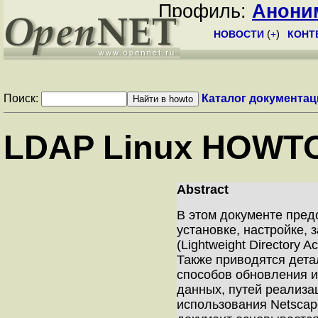
Профиль:
Анони
НОВОСТИ
(
+
)
КОНТ
Поиск:
Каталог документац
LDAP Linux HOWT
Abstract
В этом документе пре
установке, настройке,
(Lightweight Directory A
Также приводятся дета
способов обновления 
данных, путей реализа
использования Netscap