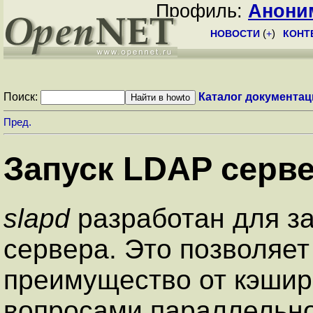
Профиль:
Анони
НОВОСТИ
(
+
)
КОНТ
Поиск:
Каталог документац
Пред.
Запуск LDAP серв
slapd
разработан для за
сервера. Это позволяет
преимущество от кэшир
вопросами параллельн