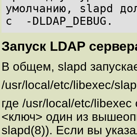
умолчанию, slapd дол
Запуск LDAP сервер
В общем, slapd запуска
/usr/local/etc/libexec/sla
где /usr/local/etc/libexe
<ключ> один из вышеоп
slapd(8)). Если вы указ