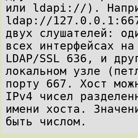
или ldapi://). Напри
ldap://127.0.0.1:667
двух слушателей: оди
всех интерфейсах на 
LDAP/SSL 636, и друг
локальном узле (петл
порту 667. Хост можн
IPv4 чисел разделенн
имени хоста. Значени