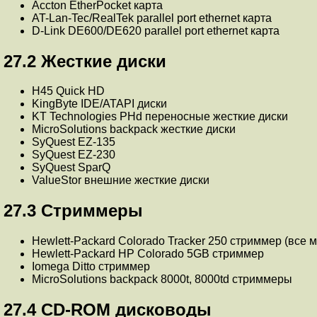
Accton EtherPocket карта
AT-Lan-Tec/RealTek parallel port ethernet карта
D-Link DE600/DE620 parallel port ethernet карта
27.2 Жесткие диски
H45 Quick HD
KingByte IDE/ATAPI диски
KT Technologies PHd переносные жесткие диски
MicroSolutions backpack жесткие диски
SyQuest EZ-135
SyQuest EZ-230
SyQuest SparQ
ValueStor внешние жесткие диски
27.3 Стриммеры
Hewlett-Packard Colorado Tracker 250 стриммер (все 
Hewlett-Packard HP Colorado 5GB стриммер
Iomega Ditto стриммер
MicroSolutions backpack 8000t, 8000td стриммеры
27.4 CD-ROM дисководы