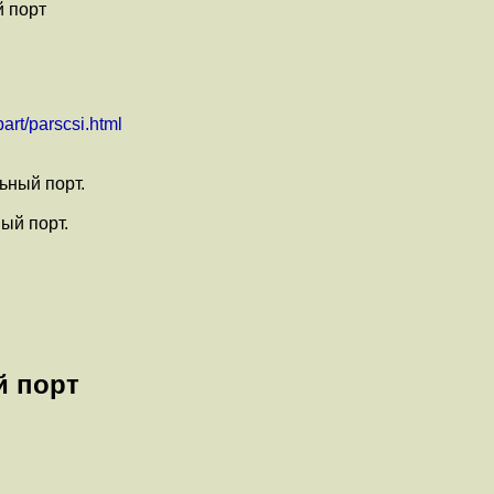
й порт
part/parscsi.html
ьный порт.
ый порт.
й порт