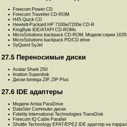
Freecom Power CD
Freecom Traveller CD-ROM
H45 Quick CD
Hewlett-Packard HP 7100e/7200e CD-R
KingByte IDE/ATAPI CD-ROMs
MicroSolutions backpack CD-ROM. Модели серии 1635
MicroSolutions backpack PD/CD drive
SyQuest SyJet
27.5 Переносимые диски
Avatar Shark 250
Imation Superdisk
Диски Iomega ZIP, ZIP Plus
27.6 IDE адаптеры
Модели Arista ParaDrive
DataStor Commuter диски
Fidelity International Technologies TransDisk
Freecom IQ Cable Parallel
Shuttle Technology EPAT/EPEZ IDE адаптер на парра