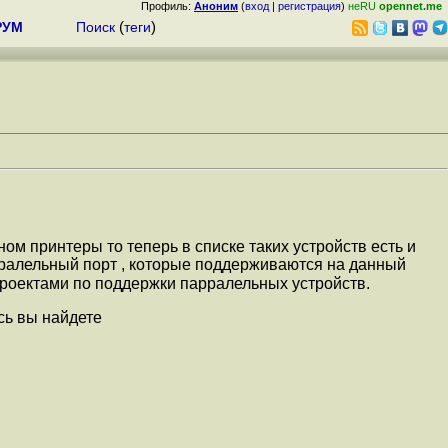
Профиль:
Аноним
(
вход
|
регистрация
)
неRU
opennet.me
РУМ
Поиск
(
теги
)
м принтеры то теперь в списке таких устройств есть и
арралельный порт , которые поддерживаются на данный
проектами по поддержки парралельных устройств.
есь вы найдете