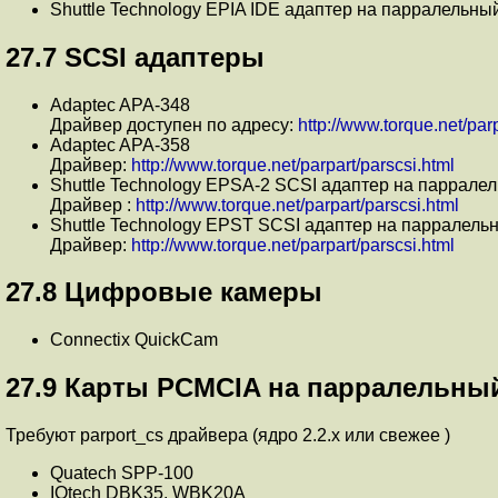
Shuttle Technology EPIA IDE адаптер на парралельны
27.7 SCSI адаптеры
Adaptec APA-348
Драйвер доступен по адресу:
http://www.torque.net/par
Adaptec APA-358
Драйвер:
http://www.torque.net/parpart/parscsi.html
Shuttle Technology EPSA-2 SCSI адаптер на парралел
Драйвер :
http://www.torque.net/parpart/parscsi.html
Shuttle Technology EPST SCSI адаптер на парралельн
Драйвер:
http://www.torque.net/parpart/parscsi.html
27.8 Цифровые камеры
Connectix QuickCam
27.9 Карты PCMCIA на парралельны
Требуют parport_cs драйвера (ядро 2.2.x или свежее )
Quatech SPP-100
IOtech DBK35, WBK20A