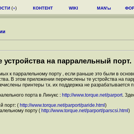
ОСТИ
(
+
)
КОНТЕНТ
WIKI
MAN'ы
ФО
ии
 устройства на парралельный порт.
х к парралельному порту , если раньше это были в основно
ойства. В этом приложении перечислены те устройства на п
ечислены принтеры т.к. их поддержка не разрабатывается 
лельного порта в Линукс :
http://www.torque.net/parport
. Зд
й порт: (
http://www.torque.net/parport/paride.html
)
алельному порту (
http://www.torque.net/parport/parscsi.html
)