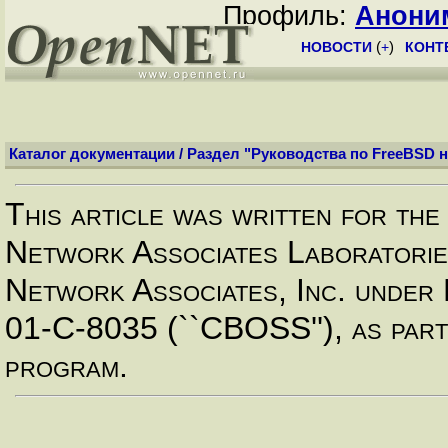
Профиль:
Анони
НОВОСТИ
(
+
)
КОНТ
Каталог документации
/
Раздел "Руководства по FreeBSD н
This article was written for t
Network Associates Laboratories
Network Associates, Inc. un
01-C-8035 (``CBOSS''), as pa
program.