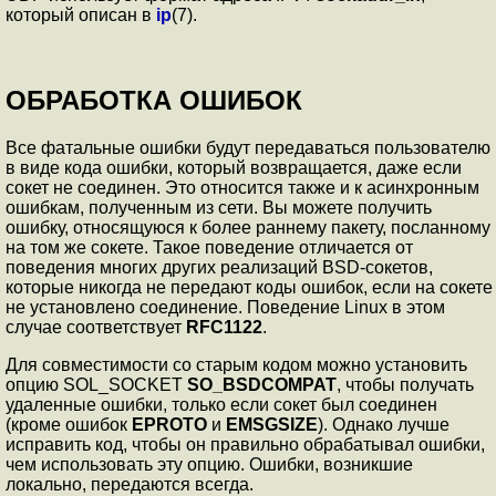
который описан в
ip
(7).
ОБРАБОТКА ОШИБОК
Все фатальные ошибки будут передаваться пользователю
в виде кода ошибки, который возвращается, даже если
сокет не соединен. Это относится также и к асинхронным
ошибкам, полученным из сети. Вы можете получить
ошибку, относящуюся к более раннему пакету, посланному
на том же сокете. Такое поведение отличается от
поведения многих других реализаций BSD-сокетов,
которые никогда не передают коды ошибок, если на сокете
не установлено соединение. Поведение Linux в этом
случае соответствует
RFC1122
.
Для совместимости со старым кодом можно установить
опцию SOL_SOCKET
SO_BSDCOMPAT
, чтобы получать
удаленные ошибки, только если сокет был соединен
(кроме ошибок
EPROTO
и
EMSGSIZE
). Однако лучше
исправить код, чтобы он правильно обрабатывал ошибки,
чем использовать эту опцию. Ошибки, возникшие
локально, передаются всегда.