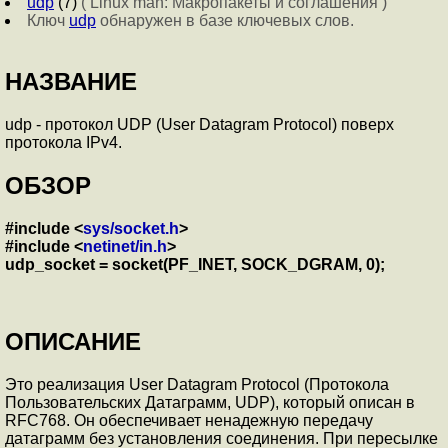
udp
(7)
( Linux man: Макропакеты и соглашения )
Ключ
udp
обнаружен в базе ключевых слов.
НАЗВАНИЕ
udp - протокол UDP (User Datagram Protocol) поверх
протокола IPv4.
ОБЗОР
#include <
sys/socket.h
>
#include <
netinet/in.h
>
udp_socket = socket(PF_INET, SOCK_DGRAM, 0);
ОПИСАНИЕ
Это реализация User Datagram Protocol (Протокола
Пользовательских Датаграмм, UDP), который описан в
RFC768. Он обеспечивает ненадежную передачу
датаграмм без установления соединения. При пересылке