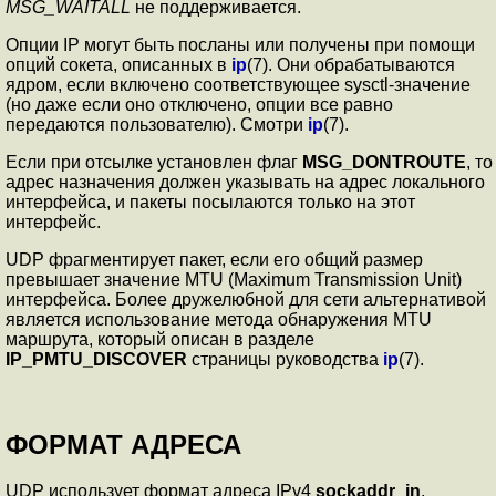
MSG_WAITALL
не поддерживается.
Опции IP могут быть посланы или получены при помощи
опций сокета, описанных в
ip
(7). Они обрабатываются
ядром, если включено соответствующее sysctl-значение
(но даже если оно отключено, опции все равно
передаются пользователю). Смотри
ip
(7).
Если при отсылке установлен флаг
MSG_DONTROUTE
, то
адрес назначения должен указывать на адрес локального
интерфейса, и пакеты посылаются только на этот
интерфейс.
UDP фрагментирует пакет, если его общий размер
превышает значение MTU (Maximum Transmission Unit)
интерфейса. Более дружелюбной для сети альтернативой
является использование метода обнаружения MTU
маршрута, который описан в разделе
IP_PMTU_DISCOVER
страницы руководства
ip
(7).
ФОРМАТ АДРЕСА
UDP использует формат адреса IPv4
sockaddr_in
,