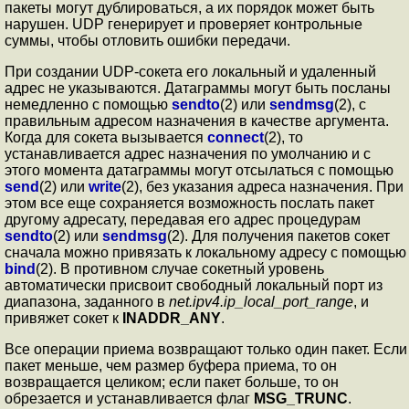
пакеты могут дублироваться, а их порядок может быть
нарушен. UDP генерирует и проверяет контрольные
суммы, чтобы отловить ошибки передачи.
При создании UDP-сокета его локальный и удаленный
адрес не указываются. Датаграммы могут быть посланы
немедленно с помощью
sendto
(2) или
sendmsg
(2), с
правильным адресом назначения в качестве аргумента.
Когда для сокета вызывается
connect
(2), то
устанавливается адрес назначения по умолчанию и с
этого момента датаграммы могут отсылаться с помощью
send
(2) или
write
(2), без указания адреса назначения. При
этом все еще сохраняется возможность послать пакет
другому адресату, передавая его адрес процедурам
sendto
(2) или
sendmsg
(2). Для получения пакетов сокет
сначала можно привязать к локальному адресу с помощью
bind
(2). В противном случае сокетный уровень
автоматически присвоит свободный локальный порт из
диапазона, заданного в
net.ipv4.ip_local_port_range
, и
привяжет сокет к
INADDR_ANY
.
Все операции приема возвращают только один пакет. Если
пакет меньше, чем размер буфера приема, то он
возвращается целиком; если пакет больше, то он
обрезается и устанавливается флаг
MSG_TRUNC
.