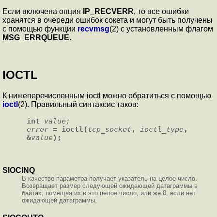
Если включена опция
IP_RECVERR
, то все ошибки
хранятся в очереди ошибок сокета и могут быть получены
с помощью функции
recvmsg
(2) с установленным флагом
MSG_ERRQUEUE
.
IOCTL
К нижеперечисленным ioctl можно обратиться с помощью
ioctl
(2). Правильный синтаксис таков:
int
 value;
error
 = ioctl(
tcp_socket
, 
ioctl_type
, 
&
value
);
SIOCINQ
В качестве параметра получает указатель на целое число.
Возвращает размер следующей ожидающей датаграммы в
байтах, помещая их в это целое число, или же 0, если нет
ожидающей датаграммы.