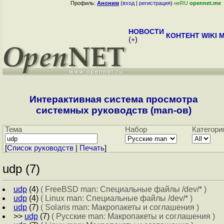
Профиль:
Аноним
(
вход
|
регистрация
)
неRU
opennet.me
НОВОСТИ
КОНТЕНТ
WIKI
M
(
+
)
Интерактивная система просмотра
системных руководств (man-ов)
Тема
Набор
Категори
[
Cписок руководств
|
Печать
]
udp (7)
udp
(4)
( FreeBSD man: Специальные файлы /dev/* )
udp
(4)
( Linux man: Специальные файлы /dev/* )
udp
(7)
( Solaris man: Макропакеты и соглашения )
>>
udp
(7)
( Русские man: Макропакеты и соглашения )