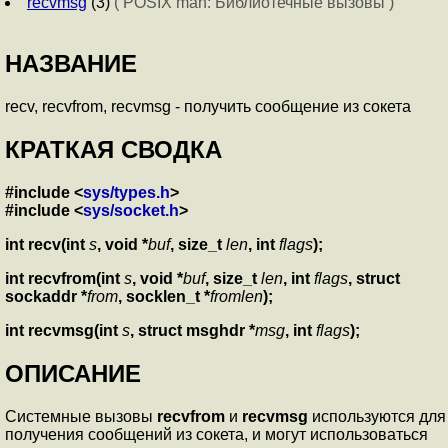
recvmsg
(3)
( POSIX man: Библиотечные вызовы )
НАЗВАНИЕ
recv, recvfrom, recvmsg - получить сообщение из сокета
КРАТКАЯ СВОДКА
#include <
sys/types.h
>
#include <
sys/socket.h
>
int recv(int
s
, void *
buf
, size_t
len
, int
flags
);
int recvfrom(int
s
, void *
buf
, size_t
len
,
int
flags
, struct
sockaddr *
from
, socklen_t *
fromlen
);
int recvmsg(int
s
, struct msghdr *
msg
, int
flags
);
ОПИСАНИЕ
Системные вызовы
recvfrom
и
recvmsg
используются для
получения сообщений из сокета, и могут использоваться