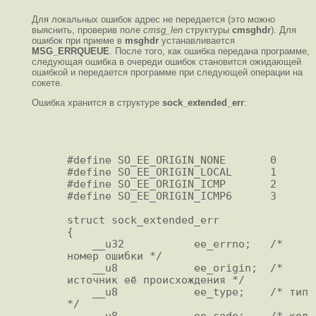
Для локальных ошибок адрес не передается (это можно
выяснить, проверив поле
cmsg_len
структуры
cmsghdr
). Для
ошибок при приеме в
msghdr
устанавливается
MSG_ERRQUEUE
. После того, как ошибка передана программе,
следующая ошибка в очереди ошибок становится ожидающей
ошибкой и передается программе при следующей операции на
сокете.
Ошибка хранится в структуре
sock_extended_err
:
#define SO_EE_ORIGIN_NONE       0

#define SO_EE_ORIGIN_LOCAL      1

#define SO_EE_ORIGIN_ICMP       2

#define SO_EE_ORIGIN_ICMP6      3

struct sock_extended_err

{

    __u32           ee_errno;   /* 
номер ошибки */

    __u8            ee_origin;  /* 
источник её происхождения */ 

    __u8            ee_type;    /* тип 
*/

    __u8            ee_code;    /* код 