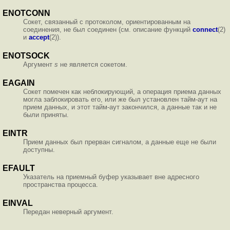
ENOTCONN
Сокет, связанный с протоколом, ориентированным на
соединения, не был соединен (см. описание функций
connect
(2)
и
accept
(2)).
ENOTSOCK
Аргумент
s
не является сокетом.
EAGAIN
Сокет помечен как неблокирующий, а операция приема данных
могла заблокировать его, или же был установлен тайм-аут на
прием данных, и этот тайм-аут закончился, а данные так и не
были приняты.
EINTR
Прием данных был прерван сигналом, а данные еще не были
доступны.
EFAULT
Указатель на приемный буфер указывает вне адресного
пространства процесса.
EINVAL
Передан неверный аргумент.