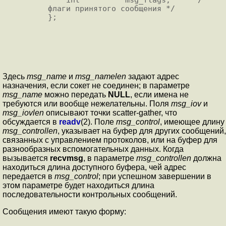
флаги принятого сообщения */

};

Здесь
msg_name
и
msg_namelen
задают адрес
назначения, если сокет не соединен; в параметре
msg_name
можно передать
NULL
, если имена не
требуются или вообще нежелательны. Поля
msg_iov
и
msg_iovlen
описывают точки scatter-gather, что
обсуждается в
readv
(2). Поле
msg_control
, имеющее длину
msg_controllen
, указывает на буфер для других сообщений,
связанных с управлением протоколов, или на буфер для
разнообразных вспомогательных данных. Когда
вызывается
recvmsg
, в параметре
msg_controllen
должна
находиться длина доступного буфера, чей адрес
передается в
msg_control
; при успешном завершении в
этом параметре будет находиться длина
последовательности контрольных сообщений.
Сообщения имеют такую форму: