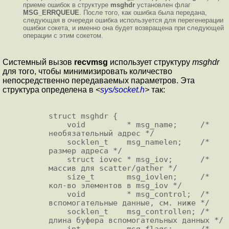
приеме ошибок в структуре
msghdr
установлен флаг
MSG_ERRQUEUE
. После того, как ошибка была передана,
следующая в очереди ошибка используется для перегенерации
ошибки сокета, и именно она будет возвращена при следующей
операции с этим сокетом.
Системный вызов
recvmsg
использует структуру
msghdr
для того, чтобы минимизировать количество
непосредственно передаваемых параметров. Эта
структура определена в
<
sys/socket.h
>
так:
struct msghdr {

    void         * msg_name;     /* 
необязательный адрес */

    socklen_t    msg_namelen;    /* 
размер адреса */

    struct iovec * msg_iov;      /* 
массив для scatter/gather */

    size_t       msg_iovlen;     /* 
кол-во элементов в msg_iov */

    void         * msg_control;  /* 
вспомогательные данные, см. ниже */

    socklen_t    msg_controllen; /* 
длина буфера вспомогательных данных */

    int          msg_flags;      /* 