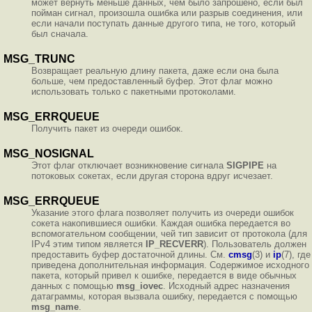
может вернуть меньше данных, чем было запрошено, если был
пойман сигнал, произошла ошибка или разрыв соединения, или
если начали поступать данные другого типа, не того, который
был сначала.
MSG_TRUNC
Возвращает реальную длину пакета, даже если она была
больше, чем предоставленный буфер. Этот флаг можно
использовать только с пакетными протоколами.
MSG_ERRQUEUE
Получить пакет из очереди ошибок.
MSG_NOSIGNAL
Этот флаг отключает возникновение сигнала
SIGPIPE
на
потоковых сокетах, если другая сторона вдруг исчезает.
MSG_ERRQUEUE
Указание этого флага позволяет получить из очереди ошибок
сокета накопившиеся ошибки. Каждая ошибка передается во
вспомогательном сообщении, чей тип зависит от протокола (для
IPv4 этим типом является
IP_RECVERR
). Пользователь должен
предоставить буфер достаточной длины. См.
cmsg
(3) и
ip
(7), где
приведена дополнительная информация. Содержимое исходного
пакета, который привел к ошибке, передается в виде обычных
данных с помощью
msg_iovec
. Исходный адрес назначения
датаграммы, которая вызвала ошибку, передается с помощью
msg_name
.