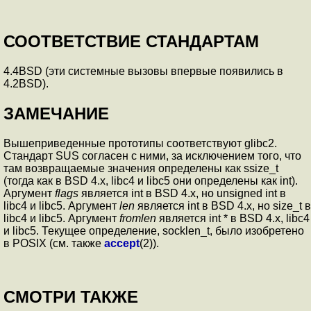
СООТВЕТСТВИЕ СТАНДАРТАМ
4.4BSD (эти системные вызовы впервые появились в
4.2BSD).
ЗАМЕЧАНИЕ
Вышеприведенные прототипы соответствуют glibc2.
Стандарт SUS согласен с ними, за исключением того, что
там возвращаемые значения определены как ssize_t
(тогда как в BSD 4.x, libc4 и libc5 они определены как int).
Аргумент
flags
является int в BSD 4.x, но unsigned int в
libc4 и libc5. Аргумент
len
является int в BSD 4.x, но size_t в
libc4 и libc5. Аргумент
fromlen
является int * в BSD 4.x, libc4
и libc5. Текущее определение, socklen_t, было изобретено
в POSIX (см. также
accept
(2)).
СМОТРИ ТАКЖЕ