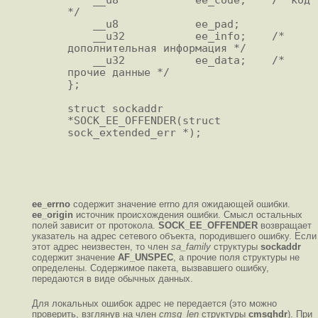
*/

    __u8            ee_pad;

    __u32           ee_info;    /* 
дополнительная информация */

    __u32           ee_data;    /* 
прочие данные */  

};

struct sockaddr 
*SOCK_EE_OFFENDER(struct 
sock_extended_err *);

ee_errno
содержит значение errno для ожидающей ошибки.
ee_origin
источник происхождения ошибки. Смысл остальных
полей зависит от протокола.
SOCK_EE_OFFENDER
возвращает
указатель на адрес сетевого объекта, породившего ошибку. Если
этот адрес неизвестен, то член
sa_family
структуры
sockaddr
содержит значение
AF_UNSPEC
, а прочие поля структуры не
определены. Содержимое пакета, вызвавшего ошибку,
передаются в виде обычных данных.
Для локальных ошибок адрес не передается (это можно
проверить, взглянув на член
cmsg_len
структуры
cmsghdr
). При