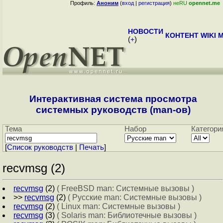
Профиль:
Аноним
(
вход
|
регистрация
)
неRU
opennet.me
НОВОСТИ
КОНТЕНТ
WIKI
M
(
+
)
Интерактивная система просмотра
системных руководств (man-ов)
Тема
Набор
Категори
[
Cписок руководств
|
Печать
]
recvmsg (2)
recvmsg
(2)
( FreeBSD man: Системные вызовы )
>>
recvmsg
(2)
( Русские man: Системные вызовы )
recvmsg
(2)
( Linux man: Системные вызовы )
recvmsg
(3)
( Solaris man: Библиотечные вызовы )