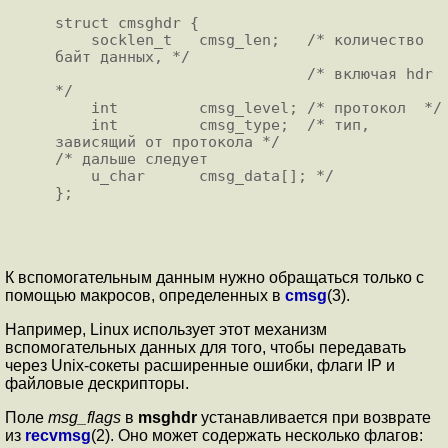
struct cmsghdr {

    socklen_t   cmsg_len;   /* количество 
байт данных, */

                            /* включая hdr 
*/

    int         cmsg_level; /* протокол  */

    int         cmsg_type;  /* тип, 
зависящий от протокола */

/* дальше следует

    u_char      cmsg_data[]; */

};

К вспомогательным данным нужно обращаться только с
помощью макросов, определенных в
cmsg
(3).
Например, Linux использует этот механизм
вспомогательных данных для того, чтобы передавать
через Unix-сокеты расширенные ошибки, флаги IP и
файловые дескрипторы.
Поле
msg_flags
в
msghdr
устанавливается при возврате
из
recvmsg
(2). Оно может содержать несколько флагов: