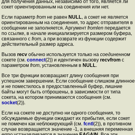
для получения данных, независимо от того, является ли
сокет ориентированным на соединения или нет.
Если параметр
from
не равен
NULL
, а сокет не является
ориентированным на соединения, то адрес отправителя в
сообщении не заполняется. Аргумент
fromlen
передается
по ссылке, в начале инициализируется размером буфера,
связанного с
from
, а при возврате из функции содержит
действительный размер адреса.
Вызов
recv
обычно используется только на
соединенном
сокете (см.
connect
(2)) и идентичен вызову
recvfrom
с
параметром
from
, установленным в
NULL
.
Все три функции возвращают длину сообщения при
успешном завершении. Если сообщение слишком длинное
и не поместилось в предоставленный буфер, лишние
байты могут быть отброшены, в зависимости от типа
сокета, на котором принимаются сообщения (см.
socket
(2)).
Если на сокете не доступно ни одного сообщения, то
обсуждаемые функции ожидают их прибытия, если сокет
не помечен как неблокирующий (см.
fcntl
(2)), в противном
случае возвращается значение -1, а внешняя переменная
errno
устанавливается в значение
EAGAIN
. Все эти