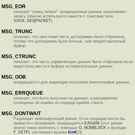
MSG_EOR
означает "конец записи": возвращенные данные заканчивают
запись (обычно используется вместе с сокетами типа
SOCK_SEQPACKET
).
MSG_TRUNC
означает, что хвостовая часть датаграммы была отброшена,
потому что датаграмма была больше, чем предоставленный
буфер.
MSG_CTRUNC
означает, что часть управляющих данных была отброшена из-за
недостатка места в буфере вспомогательных данных.
MSG_OOB
возвращается для индикации получения внепотоковых данных.
MSG_ERRQUEUE
означает, что были получены не данные, а расширенное
сообщение об ошибке из очереди ошибок сокета.
MSG_DONTWAIT
Разрешает неблокирующий режим. Если операция могла бы
привести к блокировке, возвращается
EAGAIN
(этот режим
можно также включить с помощью
O_NONBLOCK
и функции
F_SETFL
системного вызова
fcntl
(2)).