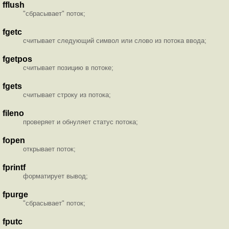
fflush
"сбрасывает" поток;
fgetc
считывает следующий символ или слово из потока ввода;
fgetpos
считывает позицию в потоке;
fgets
считывает строку из потока;
fileno
проверяет и обнуляет статус потока;
fopen
открывает поток;
fprintf
форматирует вывод;
fpurge
"сбрасывает" поток;
fputc