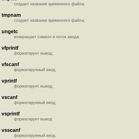
создает название временного файла;
tmpnam
создает название временного файла;
ungetc
возвращает символ в поток ввода;
vfprintf
форматирует вывод;
vfscanf
форматируемый ввод;
vprintf
форматирует вывод;
vscanf
форматируемый ввод;
vsprintf
форматирует вывод
vsscanf
форматируемый ввод.