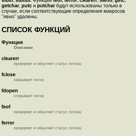
stdin
,
stdout
. Функции
feof
,
ferror
,
clearerr
,
fileno
,
getc
,
getchar
,
putc
и
putchar
будут использованы только в
случае, если соответствующие определения макросов
"явно" удалены.
СПИСОК ФУНКЦИЙ
Функция
Описание
clearerr
проверяет и обнуляет статус потока;
fclose
закрывает поток;
fdopen
открывает поток;
feof
проверяет и обнуляет статус потока;
ferror
проверяет и обнуляет статус потока;