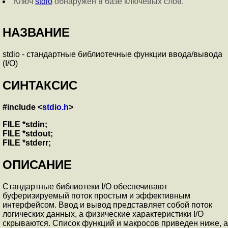
Ключ
stdio
обнаружен в базе ключевых слов.
НАЗВАНИЕ
stdio - стандартные библиотечные функции ввода/вывода
(I/O)
СИНТАКСИС
#include <
stdio.h
>
FILE *stdin;
FILE *stdout;
FILE *stderr;
ОПИСАНИЕ
Стандартные библиотеки I/O обеспечивают
буферизируемый поток простым и эффективным
интерфейсом. Ввод и вывод представляет собой поток
логических данных, а физические характеристики I/O
скрываются. Список функций и макросов приведен ниже, а