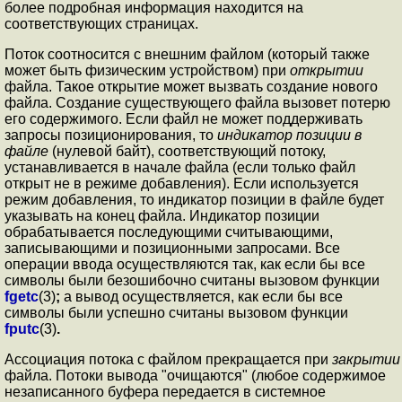
более подробная информация находится на
соответствующих страницах.
Поток соотносится с внешним файлом (который также
может быть физическим устройством) при
открытии
файла. Такое открытие может вызвать создание нового
файла. Создание существующего файла вызовет потерю
его содержимого. Если файл не может поддерживать
запросы позиционирования, то
индикатор позиции в
файле
(нулевой байт), соответствующий потоку,
устанавливается в начале файла (если только файл
открыт не в режиме добавления). Если используется
режим добавления, то индикатор позиции в файле будет
указывать на конец файла. Индикатор позиции
обрабатывается последующими считывающими,
записывающими и позиционными запросами. Все
операции ввода осуществляются так, как если бы все
символы были безошибочно считаны вызовом функции
fgetc
(3)
;
а вывод осуществляется, как если бы все
символы были успешно считаны вызовом функции
fputc
(3)
.
Ассоциация потока с файлом прекращается при
закрытии
файла. Потоки вывода "очищаются" (любое содержимое
незаписанного буфера передается в системное