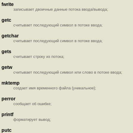
fwrite
записывает двоичные данные потока ввода/вывода;
getc
считывает последующий символ в потоке ввода;
getchar
считывает последующий символ в потоке ввода;
gets
считывает строку из потока;
getw
считывает последующий символ или слово в потоке ввода;
mktemp
создает имя временного файла (уникальное);
perror
сообщает об ошибке;
printf
форматирует вывод;
putc