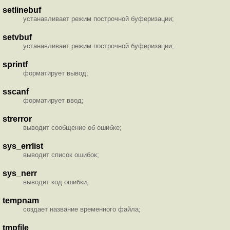
setlinebuf
устанавливает режим построчной буферизации;
setvbuf
устанавливает режим построчной буферизации;
sprintf
форматирует вывод;
sscanf
форматирует ввод;
strerror
выводит сообщение об ошибке;
sys_errlist
выводит список ошибок;
sys_nerr
выводит код ошибки;
tempnam
создает название временного файла;
tmpfile