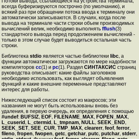
Потоки вывода, ссылающиеся на устройства терминала,
всегда буферизируются построчно (по умолчанию), и
всякий раз при обращении потока ввода к терминалу они
автоматически записываются. В случаях, когда после
вывода на терминале части строки объем производимых
вычислений велик, необходимо выполнять
fflush
(3)
стандартного вывода перед продолжением вычислений -
только в этом случае будет выводиться остальная часть
строки.
Библиотека
stdio
является частью библиотеки
libc
, а
функции автоматически загружаются по мере надобности
компиляторов
cc
(1) и
pc
(1). Раздел
СИНТАКСИС
страниц
руководства описывает: какие файлы заголовков
необходимо использовать, как выглядят объявления
функций и какие внешние переменные представляют
интерес для работы.
Нижеследующий список состоит из макросов; эти
названиия не могут быть использованы вновь без
удаления, в первую очередь, их определения с помощью
#undef
:
BUFSIZ
,
EOF
,
FILENAME_MAX
,
FOPEN_MAX
,
L_cuserid
,
L_ctermid
,
L_tmpnam,
NULL
,
SEEK_END
,
SEEK_SET
,
SEE_CUR
,
TMP_MAX
,
clearerr
,
feof
,
ferror
,
fileno
,
fropen
,
fwopen
,
getc
,
getchar
,
putc
,
putchar
,
stderr
,