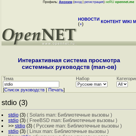
Профиль:
Аноним
(
вход
|
регистрация
)
неRU
opennet.me
НОВОСТИ
КОНТЕНТ
WIKI
M
(
+
)
Интерактивная система просмотра
системных руководств (man-ов)
Тема
Набор
Категори
[
Cписок руководств
|
Печать
]
stdio (3)
stdio
(3)
( Solaris man: Библиотечные вызовы )
stdio
(3)
( FreeBSD man: Библиотечные вызовы )
>>
stdio
(3)
( Русские man: Библиотечные вызовы )
stdio
(3)
( Linux man: Библиотечные вызовы )