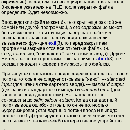
окружение) перед тем, как ассоциирование прекратится.
Значение указателя на
FILE
после закрытия файла
определить будет невозможно.
Впоследствии файл может быть открыт еще раз той же
самой или другой программой, а его содержание может
быть изменено. Если функция завершает работу и
возвращает значения своему родителю или если
вызывается функция
exit
(3)
,
то перед закрытием
программы закрываются все открытые файлы (и,
следовательно, "очищаются" все потоки вывода). Другие
методы закрытия программ, как, например,
abort
(3), не
всегда приводят к корректному закрытию файлов.
При запуске программы предопределяются три текстовых
потока, которые не следует открывать "явно": ---
standard
input
(для чтения стандартного ввода), ---
standard output
(для записи стандартного вывода) и
standard error
(для
записи вывода диагностики). Названия потоков
сокращены до
stdin
,
stdout
и
stderr
. Когда стандартный
поток вывода ошибок открыт, то он не полностью
буферизирован; стандартные потоки ввода и вывода
полностью буферизируются только при условии, что они
не ссылаются на какое-либо интерактивное устройство.