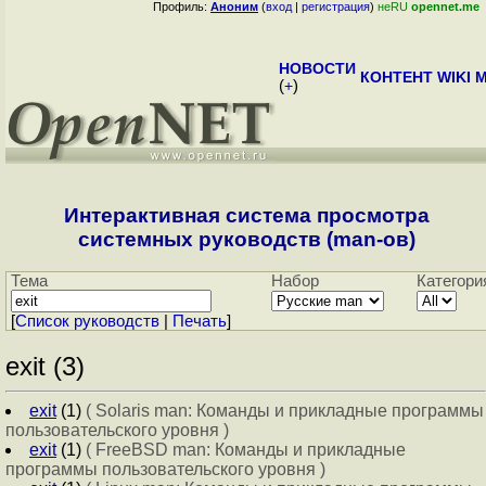
Профиль:
Аноним
(
вход
|
регистрация
)
неRU
opennet.me
НОВОСТИ
КОНТЕНТ
WIKI
M
(
+
)
Интерактивная система просмотра
системных руководств (man-ов)
Тема
Набор
Категори
[
Cписок руководств
|
Печать
]
exit (3)
exit
(1)
( Solaris man: Команды и прикладные программы
пользовательского уровня )
exit
(1)
( FreeBSD man: Команды и прикладные
программы пользовательского уровня )