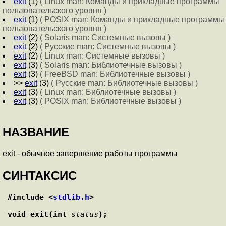
exit
(1)
( Linux man: Команды и прикладные программы
пользовательского уровня )
exit
(1)
( POSIX man: Команды и прикладные программы
пользовательского уровня )
exit
(2)
( Solaris man: Системные вызовы )
exit
(2)
( Русские man: Системные вызовы )
exit
(2)
( Linux man: Системные вызовы )
exit
(3)
( Solaris man: Библиотечные вызовы )
exit
(3)
( FreeBSD man: Библиотечные вызовы )
>>
exit
(3)
( Русские man: Библиотечные вызовы )
exit
(3)
( Linux man: Библиотечные вызовы )
exit
(3)
( POSIX man: Библиотечные вызовы )
НАЗВАНИЕ
exit - обычное завершение работы программы
СИНТАКСИС
#include <
stdlib.h
>
void exit(int 
status
);