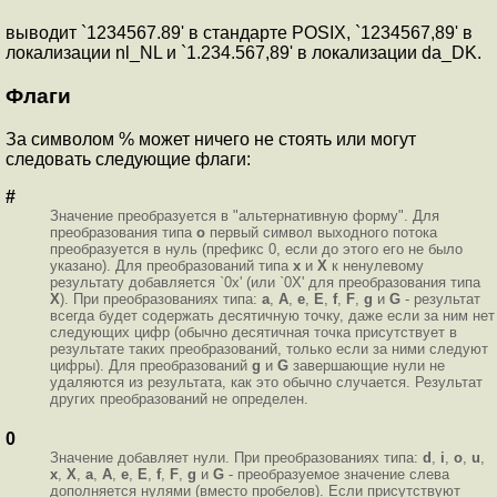
выводит `1234567.89' в стандарте POSIX, `1234567,89' в
локализации nl_NL и `1.234.567,89' в локализации da_DK.
Флаги
За символом % может ничего не стоять или могут
следовать следующие флаги:
#
Значение преобразуется в "альтернативную форму". Для
преобразования типа
o
первый символ выходного потока
преобразуется в нуль (префикс 0, если до этого его не было
указано). Для преобразований типа
x
и
X
к ненулевому
результату добавляется `0x' (или `0X' для преобразования типа
X
). При преобразованиях типа:
a
,
A
,
e
,
E
,
f
,
F
,
g
и
G
- результат
всегда будет содержать десятичную точку, даже если за ним нет
следующих цифр (обычно десятичная точка присутствует в
результате таких преобразований, только если за ними следуют
цифры). Для преобразований
g
и
G
завершающие нули не
удаляются из результата, как это обычно случается. Результат
других преобразований не определен.
0
Значение добавляет нули. При преобразованиях типа:
d
,
i
,
o
,
u
,
x
,
X
,
a
,
A
,
e
,
E
,
f
,
F
,
g
и
G
- преобразуемое значение слева
дополняется нулями (вместо пробелов). Если присутствуют