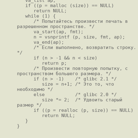
   va_list ap;

   if ((p = malloc (size)) == NULL)

      return NULL;

   while (1) {

      /* Попытайтесь произвести печать в 
pазpешенном пpостpанстве. */

      va_start(ap, fmt);

      n = vsnprintf (p, size, fmt, ap);

      va_end(ap);

      /* Если выполнено, возвpатить стpоку. 
*/

      if (n > -1 && n < size)

         return p;

      /* Произвести повторную попытку, с 
пространством большего размера. */

      if (n > -1)    /* glibc 2.1 */

         size = n+1; /* Это то, что 
необходимо */

      else           /* glibc 2.0 */

         size *= 2;  /* Удвоить стаpый 
pазмеp */

      if ((p = realloc (p, size)) == NULL)

         return NULL;

   }
