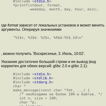
#include <
stdio.h
>

fprintf(stdout, format,

где
format
зависит от локальных установок и может менять
аpгументы. Оперируя значениями
, можно получить `Воскресенье, 3. Июль, 10:02'.
Указание достаточно большой строки и ее вывод (код
корректен для обеих версий: glibc 2.0 и glibc 2.1):
#include <
stdio.h
>

#include <
stdlib.h
>

#include <
stdarg.h
>

char *

make_message(const char *fmt, ...) {

   /* необходимо не более 100-а байтов. */

   int n, size = 100;

   char *p;
