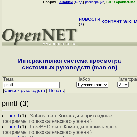
Профиль:
Аноним
(
вход
|
регистрация
)
неRU
opennet.me
НОВОСТИ
КОНТЕНТ
WIKI
M
(
+
)
Интерактивная система просмотра
системных руководств (man-ов)
Тема
Набор
Категори
[
Cписок руководств
|
Печать
]
printf (3)
printf
(1)
( Solaris man: Команды и прикладные
программы пользовательского уровня )
printf
(1)
( FreeBSD man: Команды и прикладные
программы пользовательского уровня )