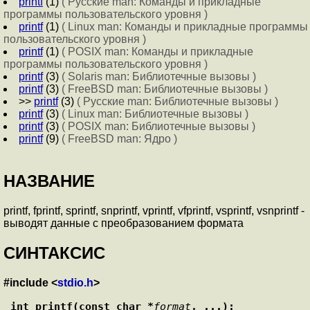
printf
(1)
( Русские man: Команды и прикладные
программы пользовательского уровня )
printf
(1)
( Linux man: Команды и прикладные программы
пользовательского уровня )
printf
(1)
( POSIX man: Команды и прикладные
программы пользовательского уровня )
printf
(3)
( Solaris man: Библиотечные вызовы )
printf
(3)
( FreeBSD man: Библиотечные вызовы )
>>
printf
(3)
( Русские man: Библиотечные вызовы )
printf
(3)
( Linux man: Библиотечные вызовы )
printf
(3)
( POSIX man: Библиотечные вызовы )
printf
(9)
( FreeBSD man: Ядро )
НАЗВАНИЕ
printf, fprintf, sprintf, snprintf, vprintf, vfprintf, vsprintf, vsnprintf -
выводят данные с преобразованием формата
СИНТАКСИС
#include <
stdio.h
>
int printf(const char *
format
, ...);