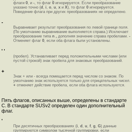
флаги
0
, и
-
, то флаг
0
игнорируется. Если преобразование
указано точно
(
d
,
i
,
o
,
u
,
x
и
X
), то флаг
0
игнорируется.
Поведение флага при других преобразованиях не определено.
-
Выравнивает результат преобразования по левой границе поля.
(По умолчанию выравнивание выполняется справа.) Исключает
преобразование типа
n ,
дополняя значение справа пробелами.
-
Отменяет флаг
0
, если оба флага были установлены.
' '
(пробел). Устанавливает перед положительными числами (или
пустой строкой) знак пробела для знаковых преобразований.
+
Знак + или - всегда помещается перед числом со знаком. По
умолчанию знак используется только для отрицательных чисел.
+
отменяет действие пробела, если оба флага используются.
Пять флагов, описанных выше, определены в стандарте
C. В стандарте SUSv2 определен один дополнительный
флаг.
'
При десятичных преобразованиях
(
i
,
d
,
u
,
f
,
g
,
G
) данные
группируются символом тысячной группировки, если