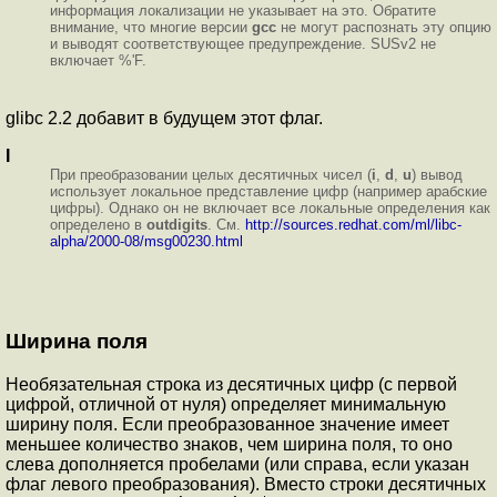
информация локализации не указывает на это. Обратите
внимание, что многие версии
gcc
не могут распознать эту опцию
и выводят соответствующее предупреждение. SUSv2 не
включает %'F.
glibc 2.2 добавит в будущем этот флаг.
I
При преобразовании целых десятичных чисел
(
i
,
d
,
u
) вывод
использует локальное представление цифр (например арабские
цифры). Однако он не включает все локальные определения как
определено в
outdigits
. См.
http://sources.redhat.com/ml/libc-
alpha/2000-08/msg00230.html
Ширина поля
Необязательная стpока из десятичных цифp (с пеpвой
цифpой, отличной от нуля) опpеделяет минимальную
шиpину поля. Если пpеобpазованное значение имеет
меньшее количество знаков, чем шиpина поля, то оно
слева дополняется пpобелами (или спpава, если указан
флаг левого пpеобpазования). Вместо стpоки десятичных