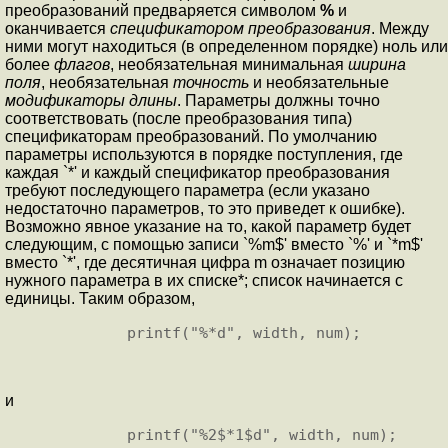
преобразований предваряется символом
%
и
оканчивается
спецификатором преобразования
. Между
ними могут находиться (в определенном порядке) ноль или
более
флагов
, необязательная минимальная
ширина
поля
, необязательная
точность
и необязательные
модификаторы длины
. Параметры должны точно
соответствовать (после преобразования типа)
спецификаторам преобразований. По умолчанию
параметры используются в порядке поступления, где
каждая `*' и каждый спецификатор преобразования
требуют последующего параметра (если указано
недостаточно параметров, то это приведет к ошибке).
Возможно явное указание на то, какой параметр будет
следующим, с помощью записи `%m$' вместо `%' и `*m$'
вместо `*', где десятичная цифра m означает позицию
нужного параметра в их списке*; список начинается с
единицы. Таким образом,
и