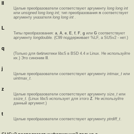
ll
Целые преобразователи соответствуют аргументу
long long int
или
unsigned long long int;
тип преобразования
n
соответствует
аргументу указателя
long long int .
L
Типы преобразования:
a
,
A
,
e
,
E
,
f
,
F
,
g
или
G
соответствуют
аргументу
long
double
.
(C99 поддерживает %LF, а SUSv2 - нет.)
q
(Только для библиотеки libc5 в BSD 4.4 и Linux. Не используйте
их.) Это синоним
ll
.
j
Целые преобразователи соответствуют аргументу
intmax_t
или
uintmax_t
.
z
Целые преобразователи соответствуют аргументу
size_t
или
ssize_t
. (Linux libc5 использует для этого
Z
. Не используйте
данный аргумент.)
t
Целые преобразователи соответствуют аргументу
ptrdiff_t
.