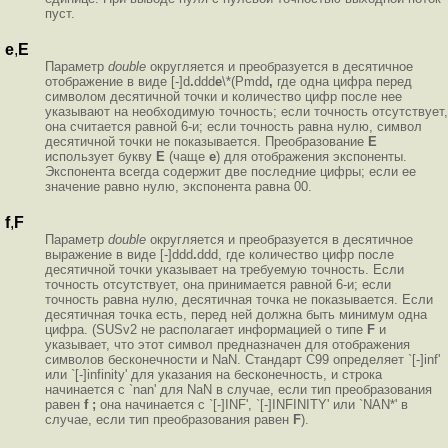
пуст.
e
,
E
Параметр
double
округляется и преобразуется в десятичное
отображение в виде
[-]d
.
ddd
e
\*(Pmdd
,
где одна цифра перед
символом десятичной точки и количество цифр после нее
указывают на необходимую точность; если точность отсутствует,
она считается равной 6-и; если точность равна нулю, символ
десятичной точки не показывается. Преобразование
E
использует букву
E
(чаще
e
) для отображения экспоненты.
Экспонента всегда содержит две последние цифры; если ее
значение равно нулю, экспонента равна 00.
f
,
F
Параметр
double
округляется и преобразуется в десятичное
выражение в виде
[-]ddd
.
ddd, где количество цифр после
десятичной точки указывает на требуемую точность. Если
точность отсутствует, она принимается равной 6-и; если
точность равна нулю, десятичная точка не показывается. Если
десятичная точка есть, перед ней должна быть минимум одна
цифра. (SUSv2 не располагает информацией о типе
F
и
указывает, что этот символ предназначен для отображения
символов бесконечности и NaN. Стандарт C99 определяет `[-]inf'
или `[-]infinity' для указания на бесконечность, и строка
начинается с `nan' для NaN в случае, если тип преобразования
равен
f ;
она начинается с `[-]INF', `[-]INFINITY' или `NAN*' в
случае, если тип преобразования равен
F
).