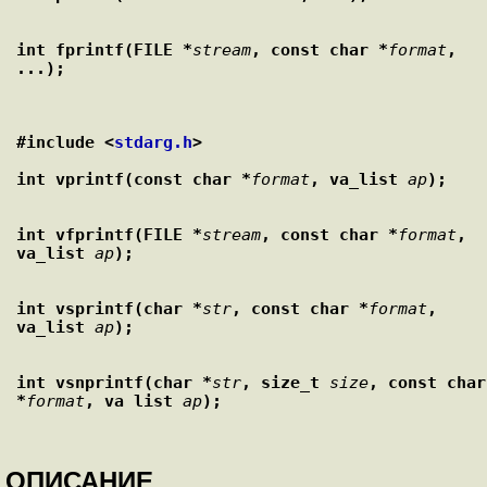
int fprintf(FILE *
stream
, const char *
format
, 
...);
#include <
stdarg.h
>
int vprintf(const char *
format
, va_list 
ap
);
int vfprintf(FILE *
stream
, const char *
format
, 
va_list 
ap
);
int vsprintf(char *
str
, const char *
format
, 
va_list 
ap
);
int vsnprintf(char *
str
, size_t 
size
, const char 
*
format
, va_list 
ap
);
ОПИСАНИЕ