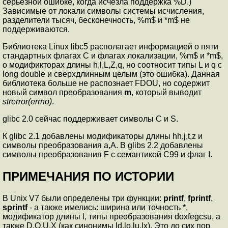
серьезной ошибке, когда исчезла поддержка %D.)
Зависимые от локали символы системы исчисления,
разделители тысяч, бесконечность, %m$ и *m$ не
поддерживаются.
Библиотека Linux libc5 располагает информацией о пяти
стандартных флагах C и флагах локализации, %m$ и *m$,
о модификторах длины h,l,L,Z,q, но соотносит типы L и q с
long double и сверхдлинным целым (это ошибка). Данная
библиотека больше не распознает FDOU, но содержит
новый символ преобразования
m
, который выводит
strerror(errno)
.
glibc 2.0 сейчас поддерживает символы C и S.
К glibc 2.1 добавлены модификаторы длины hh,j,t,z и
символы преобразования a,A. В glibs 2.2 добавлены
символы преобразования F с семантикой C99 и флаг I.
ПРИМЕЧАНИЯ ПО ИСТОРИИ
В Unix V7 были определены три функции:
printf
,
fprintf
,
sprintf
- а также имелись: ширина или точность *,
модификатор длины l, типы преобразования doxfegcsu, а
также D,O,U,X (как синонимы ld,lo,lu,lx). Это до сих пор