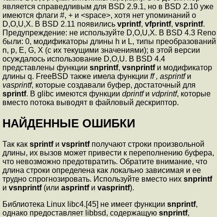
является справедливым для BSD 2.9.1, но в BSD 2.10 уже
имеются флаги #, + и <space>, хотя нет упоминаний о
D,O,U,X. В BSD 2.11 появились
vprintf
,
vfprintf
,
vsprintf
.
Предупреждение: не используйте D,O,U,X. В BSD 4.3 Reno
были: 0, модификаторы длины h и L, типы преобразований
n, p, E, G, X (с их текущими значениями); в этой версии
осуждалось использование D,O,U. В BSD 4.4
представлены функции
snprintf
,
vsnprintf
и модификатор
длины q. FreeBSD также имела функции
ff ,
asprintf
и
vasprintf
, которые создавали буфер, достаточный для
sprintf
. В glibc имеются функции
dprintf
и
vdprintf
, которые
вместо потока выводят в файловый дескриптор.
НАЙДЕННЫЕ ОШИБКИ
Так как
sprintf
и
vsprintf
получают строки произвольной
длины, их вызов может привести к переполнению буфера,
что невозможно предотвратить. Обратите внимание, что
длина строки определена как локально зависимая и ее
трудно спрогнозировать. Используйте вместо них
snprintf
и
vsnprintf
(или
asprintf
и
vasprintf
).
Библиотека Linux libc4.[45] не имеет функции
snprintf
,
однако предоставляет libbsd, содержащую
snprintf
,