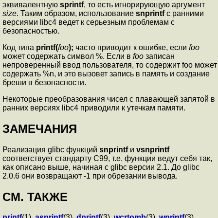
эквивалентную
sprintf
, то есть игнорирующую аргумент
size
. Таким образом, использование
snprintf
с ранними
версиями libc4 ведет к серьезным проблемам с
безопасностью.
Код типа
printf(
foo
);
часто приводит к ошибке, если
foo
может содержать символ %. Если в
foo
записан
непроверенный ввод пользователя, то содержит foo может
содержать %n, и это вызовет запись в память и создание
бреши в безопасности.
Некоторые преобразования чисел с плавающей запятой в
ранних версиях libc4 приводили к утечкам памяти.
ЗАМЕЧАНИЯ
Реализация glibc функций
snprintf
и
vsnprintf
соответствует стандарту C99, т.е. функции ведут себя так,
как описано выше, начиная с glibc версии 2.1. До glibc
2.0.6 они возвращают -1 при обрезании вывода.
СМ. ТАКЖЕ
printf
(1),
asprintf
(3),
dprintf
(3),
wcrtomb
(3),
wprintf
(3),