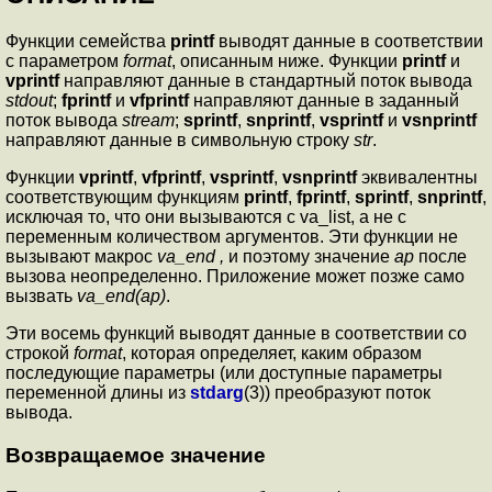
Функции семейства
printf
выводят данные в соответствии
с параметром
format
, описанным ниже. Функции
printf
и
vprintf
направляют данные в стандартный поток вывода
stdout
;
fprintf
и
vfprintf
направляют данные в заданный
поток вывода
stream
;
sprintf
,
snprintf
,
vsprintf
и
vsnprintf
направляют данные в символьную строку
str
.
Функции
vprintf
,
vfprintf
,
vsprintf
,
vsnprintf
эквивалентны
соответствующим функциям
printf
,
fprintf
,
sprintf
,
snprintf
,
исключая то, что они вызываются с va_list, а не с
переменным количеством аргументов. Эти функции не
вызывают макрос
va_end ,
и поэтому значение
ap
после
вызова неопределенно. Приложение может позже само
вызвать
va_end(ap)
.
Эти восемь функций выводят данные в соответствии со
строкой
format
, которая определяет, каким образом
последующие параметры (или доступные параметры
переменной длины из
stdarg
(3)) преобразуют поток
вывода.
Возвращаемое значение