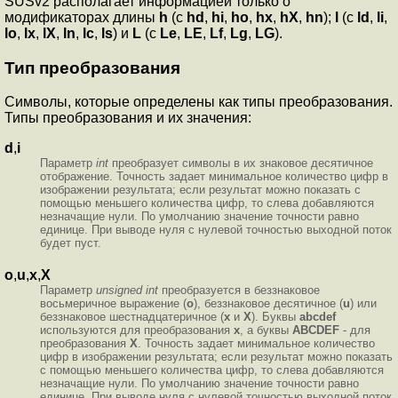
SUSv2 располагает информацией только о
модификаторах длины
h
(с
hd
,
hi
,
ho
,
hx
,
hX
,
hn
);
l
(с
ld
,
li
,
lo
,
lx
,
lX
,
ln
,
lc
,
ls
) и
L
(с
Le
,
LE
,
Lf
,
Lg
,
LG
).
Тип преобразования
Символы, которые определены как типы преобразования.
Типы преобразования и их значения:
d
,
i
Параметр
int
преобразует символы в их знаковое десятичное
отображение. Точность задает минимальное количество цифр в
изображении результата; если результат можно показать с
помощью меньшего количества цифр, то слева добавляются
незначащие нули. По умолчанию значение точности равно
единице. При выводе нуля с нулевой точностью выходной поток
будет пуст.
o
,
u
,
x
,
X
Параметр
unsigned int
преобразуется в беззнаковое
восьмеричное выражение
(
o
), беззнаковое десятичное
(
u
) или
беззнаковое шестнадцатеричное
(
x
и
X
). Буквы
abcdef
используются для преобразования
x
, а буквы
ABCDEF
- для
преобразования
X
. Точность задает минимальное количество
цифр в изображении результата; если результат можно показать
с помощью меньшего количества цифр, то слева добавляются
незначащие нули. По умолчанию значение точности равно
единице. При выводе нуля с нулевой точностью выходной поток