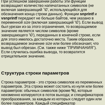
При успешном завершении работы эти функции
возвращают количество напечатанных символов (не
включая завершающий `\0', использующийся для
обозначения конца строки данных). Функции
snprintf
и
vsnprintf
передают не больше байтов, чем указано в
переменной
size
(включая завершающий '\0'). Если вывод
был урезан из-за этого ограничения, то возвращаемое
значение является числом символов (кроме
заверщающего '\0'), переданных в конечной строке, если
для этого имелось достаточно места. Таким образом,
возвращаемое значение
size
или более обозначает, что
вывод был обрезан. (См. также ниже "ПРИМЧАНИЯ").
Если случилась ошибка вывода, то возвратится
отрицательное значение.
Структура строки параметров
Cтрока параметров - это строка символов из переменных
параметров. Эта строка может состоять из нуля или более
параметров: обычных символов (кроме
%
), которые
неизменно копируются в поток выхода; и спецификаторов
преобразования, за каждым из которых следует один или
более параметров. Каждый спецификатор