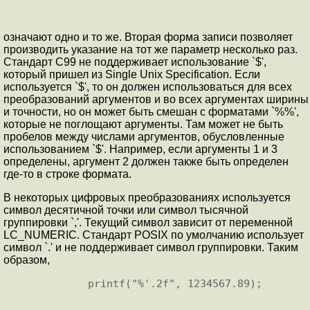
означают одно и то же. Вторая форма записи позволяет
производить указание на тот же параметр несколько раз.
Стандарт C99 не поддерживает использование `$',
который пришел из Single Unix Specification. Если
используется `$', то он должен использоваться для всех
преобразований аргументов и во всех аргументах ширины
и точности, но он может быть смешан с форматами `%%',
которые не поглощают аргументы. Там может не быть
пробелов между числами аргументов, обусловленные
использованием `$'. Например, если аргументы 1 и 3
определены, аргумент 2 должен также быть определен
где-то в строке формата.
В некоторых цифровых преобразованиях используется
символ десятичной точки или символ тысячной
группировки `,'. Текущий символ зависит от переменной
LC_NUMERIC. Стандарт POSIX по умолчанию использует
символ `.' и не поддерживает символ группировки. Таким
образом,