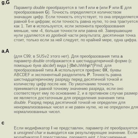
g
,
G
Параметр
double
преобразуется в тип
f
или
e
(или
F
или
E
для
преобразования
G
). Точность определяется количеством
значащих цифр. Если точность отсутствует, то она определяется
равной 6-и цифрам; если точность равна нулю, то она трактуется
как 1. Тип
e
используется, если экпонента преобразования
меньше, чем -4, больше точности или равна ей. Завершающие
нули удаляются из дробной части результата; десятичная точка
стоит, только если за ней следует, по крайней мере, одна цифра.
a
,
A
(для C99; в SUSv2 этого нет). Для преобразования типа
a
параметр
double
отображается в шестнадцатеричной форме (с
помощью букв abcdef) вида
[-]
0x
h
.
hhhh
p
\*(Pmd; для
преобразований типа
A
используется префикс
0X
, буквы
ABCDEF и экспонентный разделитель
P
. Точность равна
шестнадцатеричному разряду перед десятичной точкой и
количеству цифр после нее. По умолчанию точность
принимается равной точному значению разряда, если оно
соответствует ему по основанию 2, и в противном случае размер
ее является достаточным для определения значения типа
double
. Разряд перед десятичной точкой не определен для
ненормализованных чисел и не равен нулю, но не определен для
нормализованных чисел.
c
Если модификатор
l
не представлен, параметр
int
преобразуется
в
unsigned char
и выводится как результирующее значение. Если
модификатор
l
представлен, параметр
wint_t
(расширенные