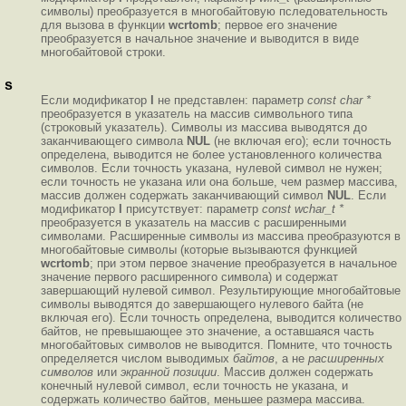
символы) преобразуется в многобайтовую пследовательность
для вызова в функции
wcrtomb
; первое его значение
преобразуется в начальное значение и выводится в виде
многобайтовой строки.
s
Если модификатор
l
не представлен: параметр
const char *
преобразуется в указатель на массив символьного типа
(строковый указатель). Символы из массива выводятся до
заканчивающего символа
NUL
(не включая его); если точность
определена, выводится не более установленного количества
символов. Если точность указана, нулевой символ не нужен;
если точность не указана или она больше, чем размер массива,
массив должен содержать заканчивающий символ
NUL
. Если
модификатор
l
присутствует: параметр
const wchar_t *
преобразуется в указатель на массив с расширенными
символами. Расширенные символы из массива преобразуются в
многобайтовые символы (которые вызываются функцией
wcrtomb
; при этом первое значение преобразуется в начальное
значение первого расширенного символа) и содержат
завершающий нулевой символ. Результирующие многобайтовые
символы выводятся до завершающего нулевого байта (не
включая его). Если точность определена, выводится количество
байтов, не превышающее это значение, а оставшаяся часть
многобайтовых символов не выводится. Помните, что точность
определяется числом выводимых
байтов
, а не
расширенных
символов
или
экранной позиции
. Массив должен содеpжать
конечный нулевой символ, если точность не указана, и
содеpжать количество байтов, меньшее pазмеpа массива.