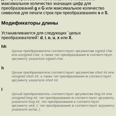
максимальное количество значащих цифр для
преобразований
g
и
G
или максимальное количество
символов для печати строк при преобразованиях
s
и
S
.
Модификаторы длины
Устанавливаются для следующих `целых
преобразователей':
d
,
i
,
o
,
u
,
x
или
X.
hh
Целые преобразователи соответствуют аргументам
signed char
или
unsigned char;
а также тип преобразования
n
соответствует
аргументу указателя
signed char
.
h
Целые преобразователи соответствуют аргументам
short int
или
unsigned short int
; а также тип преобразования
n
соответствует
аргументу указателя
short int
.
l
Целый преобразователь соответствует аргументам
long int
или
unsigned long int
; тип преобразования
n
соответствует аргументу
указателя
long int
; тип преобразования
c
соответствует
аргументу
wint_t
; тип преобразования
s
соответствует агрументу
указателя
wchar_t
.