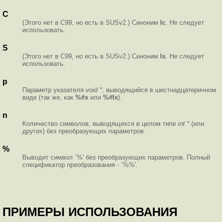
C
(Этого нет в C99, но есть в SUSv2.) Синоним
lc
. Не следует
использовать.
S
(Этого нет в C99, но есть в SUSv2.) Синоним
ls
. Не следует
использовать.
p
Параметр указателя
void *
, выводящийся в шестнадцатеричном
виде (так же, как
%#x
или
%#lx
).
n
Количество символов, выводящихся в целом типе
int *
(или
других) без преобразующих параметров.
%
Выводит символ `%' без преобразующих параметров. Полный
спецификатор преобразования - `%%'.
ПРИМЕРЫ ИСПОЛЬЗОВАНИЯ