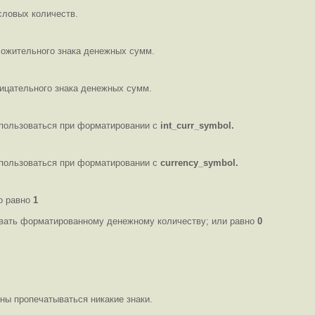
словых количеств.
ложительного знака денежных сумм.
рицательного знака денежных сумм.
пользоваться при форматировании с
int_curr_symbol.
пользоваться при форматировании с
currency_symbol.
о равно
1
ать форматированному денежному количеству; или равно
0
ны пропечатываться никакие знаки.