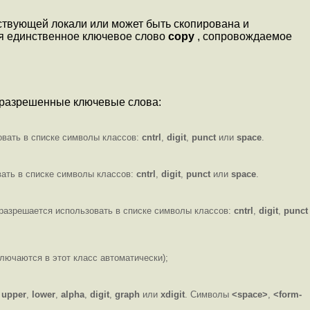
ествующей локали или может быть скопирована и
ся единственное ключевое слово
copy
, сопровождаемое
 разрешенные ключевые слова:
овать в списке символы классов:
cntrl
,
digit
,
punct
или
space
.
ать в списке символы классов:
cntrl
,
digit
,
punct
или
space
.
 разрешается использовать в списке символы классов:
cntrl
,
digit
,
punct
лючаются в этот класс автоматически);
:
upper
,
lower
,
alpha
,
digit
,
graph
или
xdigit
. Символы
<space>
,
<form-