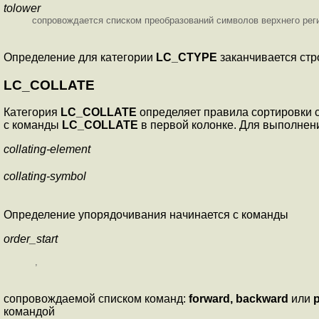
tolower
сопровождается списком преобразований символов верхнего реги
Определение для категории
LC_CTYPE
заканчивается ст
LC_COLLATE
Категория
LC_COLLATE
определяет правила сортировки с
с команды
LC_COLLATE
в первой колонке. Для выполне
collating-element
collating-symbol
Определение упорядочивания начинается с команды
order_start
,
сопровождаемой списком команд:
forward,
backward
или
p
командой