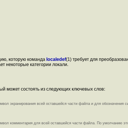
ию, которую команда
localedef
(1) требует для преобразов
ает некоторые категории локали.
ый может состоять из следующих ключевых слов:
имвол экранирования всей оставшейся части файла и для обозначения 
имвол комментария для всей оставшейся части файла. По умолчанию это