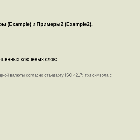
ы (Example)
и
Примеры2 (Example2).
ешенных ключевых слов:
дной валюты согласно стандарту ISO 4217: три символа с