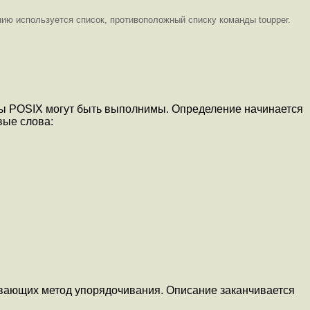
нию используется список, противоположный списку команды toupper.
тры POSIX могут быть выполнимы. Определение начинается
вые слова:
ывающих метод упорядочивания. Описание заканчивается