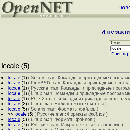
НОВ
Интеракти
Тема
[
Cписок р
locale (5)
locale
(1)
( Solaris man: Команды и прикладные програм
locale
(1)
( FreeBSD man: Команды и прикладные програ
locale
(1)
( Русские man: Команды и прикладные програм
locale
(1)
( Linux man: Команды и прикладные программы
locale
(1)
( POSIX man: Команды и прикладные программ
locale
(3)
( Linux man: Библиотечные вызовы )
locale
(5)
( Solaris man: Форматы файлов )
>>
locale
(5)
( Русские man: Форматы файлов )
locale
(5)
( Linux man: Форматы файлов )
locale
(7)
( Русские man: Макропакеты и соглашения )
locale
(7)
( Linux man: Макропакеты и соглашения )