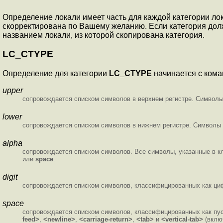
Определение локали имеет часть для каждой категории ло
скорректирована по Вашему желанию. Если категория дол
названием локали, из которой скопирована категория.
LC_CTYPE
Определение для категории
LC_CTYPE
начинается с ком
upper
сопровождается списком символов в верхнем регистре. Символ
lower
сопровождается списком символов в нижнем регистре. Символы
alpha
сопровождается списком символов. Все символы, указанные в 
или
space
.
digit
сопровождается списком символов, классифицированных как ци
space
сопровождается списком символов, классифицированных как пус
feed>
,
<newline>
,
<carriage-return>
,
<tab>
и
<vertical-tab>
(вклю