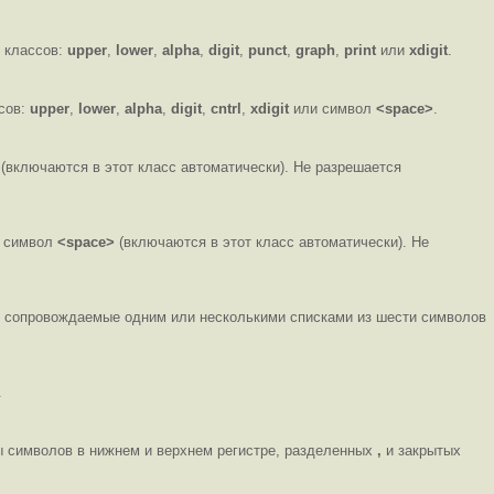
 классов:
upper
,
lower
,
alpha
,
digit
,
punct
,
graph
,
print
или
xdigit
.
сов:
upper
,
lower
,
alpha
,
digit
,
cntrl
,
xdigit
или символ
<space>
.
(включаются в этот класс автоматически). Не разрешается
 символ
<space>
(включаются в этот класс автоматически). Не
, сопровождаемые одним или несколькими списками из шести символов
.
ы символов в нижнем и верхнем регистре, разделенных
,
и закрытых