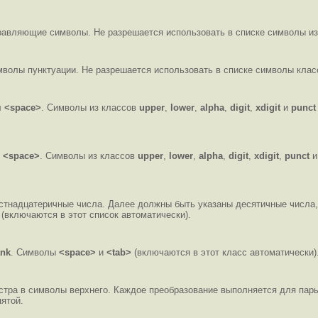
равляющие символы. Не разрешается использовать в списке символы из
волы пунктуации. Не разрешается использовать в списке символы клас
л
<space>
. Символы из классов
upper
,
lower
,
alpha
,
digit
,
xdigit
и
punct
л
<space>
. Символы из классов
upper
,
lower
,
alpha
,
digit
,
xdigit
,
punct
и
стнадцатеричные числа. Далее должны быть указаны десятичные числа
F
(включаются в этот список автоматически).
ank
. Символы
<space>
и
<tab>
(включаются в этот класс автоматически)
стра в символы верхнего. Каждое преобразование выполняется для пар
ятой.