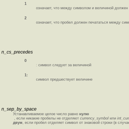
1
означает, что между символом и величиной должен 
2
означает, что пробел должен печататься между сим
n_cs_precedes
0
: символ следует за величиной
1:
символ предшествует величине
n_sep_by_space
Устанавливаемое целое число равно
нулю
, если никакие пробелы не отделяют
currency_symbol
или
int_cu
двум
, если пробел отделяет символ от знаковой строки (в случа