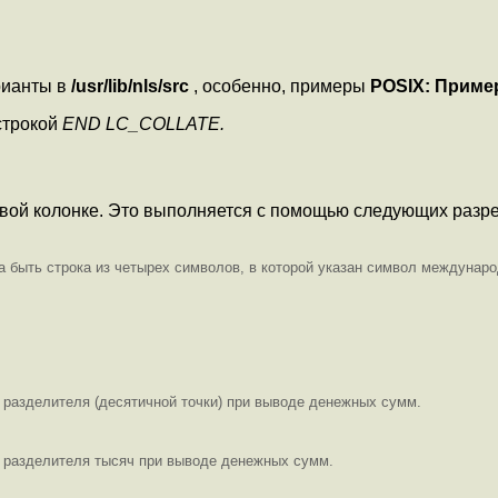
рианты в
/usr/lib/nls/src
, особенно, примеры
POSIX:
Пример
строкой
END LC_COLLATE.
вой колонке. Это выполняется с помощью следующих разр
быть строка из четырех символов, в которой указан символ междунаро
е разделителя (десятичной точки) при выводе денежных сумм.
е разделителя тысяч при выводе денежных сумм.