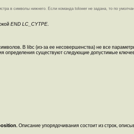
стра в символы нижнего. Если команда tolower не задана, то по умолча
рокой
END LC_CYTPE.
имволов. В libc (из-за ее несовершенства) не все параме
ния определения существуют следующие допустимые ключе
osition.
Описание упорядочивания состоит из строк, опис