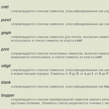
cntrl
сопровождается списком символов, классифицированных как уп
punct
сопровождается списком символов, классифицированных как сим
graph
сопровождается списком символов для печати, исключая симво
использовать в списке символы из класса
cntrl
;
print
сопровождается списком печатаемых символов, включая симво
разрешается использовать в списке символы из класса
cntrl
.
xdigit
сопровождается списком символов, классифицированных как ше
в возрастающем порядке. Символы от
0
до
9
, от
a
до
f
, от
A
до
blank
сопровождается списком символов, классифицированных как
bl
toupper
сопровождается списком преобразований символов нижнего реги
круглыми скобками. Элементы списка разделяются точками с зап