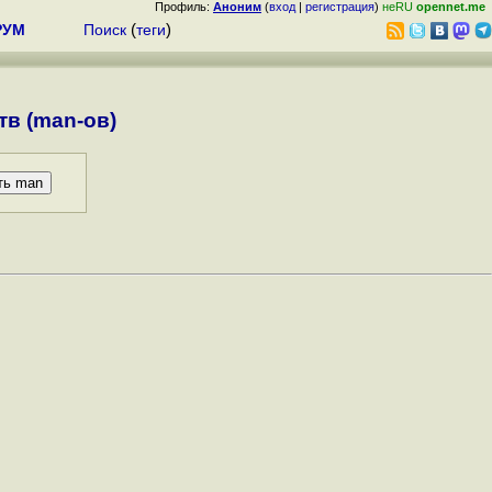
Профиль:
Аноним
(
вход
|
регистрация
)
неRU
opennet.me
РУМ
Поиск
(
теги
)
в (man-ов)