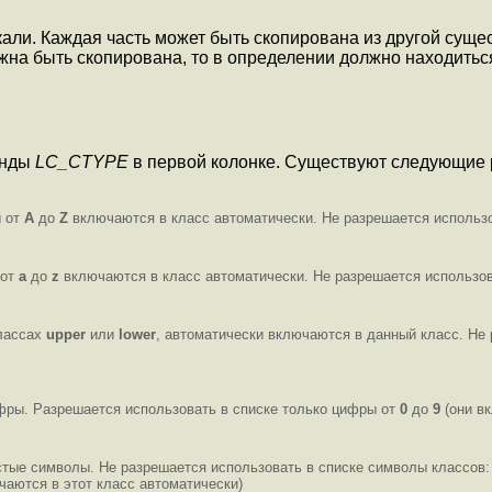
кали. Каждая часть может быть скопирована из другой сущ
жна быть скопирована, то в определении должно находить
анды
LC_CTYPE
в первой колонке. Существуют следующие
ы от
A
до
Z
включаются в класс автоматически. Не разрешается использ
 от
a
до
z
включаются в класс автоматически. Не разрешается использов
классах
upper
или
lower
, автоматически включаются в данный класс. Не
фры. Разрешается использовать в списке только цифры от
0
до
9
(они вк
тые символы. Не разрешается использовать в списке символы классов
чаются в этот класс автоматически)