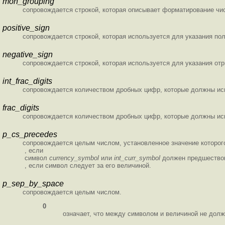
mon_grouping
сопровождается строкой, которая описывает форматирование чи
positive_sign
сопровождается строкой, которая используется для указания по
negative_sign
сопровождается строкой, которая используется для указания от
int_frac_digits
сопровождается количеством дробных цифр, которые должны ис
frac_digits
сопровождается количеством дробных цифр, которые должны ис
p_cs_precedes
сопровождается целым числом, установленное значение которог
, если
символ
currency_symbol
или
int_curr_symbol
должен предшествов
, если символ следует за его величиной.
p_sep_by_space
сопровождается целым числом.
0
означает, что между символом и величиной не долж