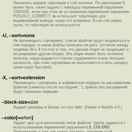
Назначить ширину табуляции в
cols
колонок. По умолчанию 8,
может быть также задано с помощью переменной окружения
TABSIZE, если при этом не установлена переменная окружения
POSIXLY_CORRECT.
ls
использует табуляцию для
выравнивания вывода, когда это возможно. Если
cols
равно
нулю, то табуляция не используется.
-U, --sort=none
Не производить сортировку; список файлов будет выдаваться в
том порядке, в каком файлы записаны на диск. (отличие между
опциями
-U
и
-f
состоит в том, что данная опция не запрещает и
не разрешает другие опции). Эта опция может быть особенно
полезна, когда выдаются списки содержимого очень больших
каталогов, при этом сортировка не выполняется и весь процесс
происходит быстрее).
-X, --sort=extension
Производить сортировку в алфавитном порядке по расширениям
файлов (символы после последней `.'); файлы без расширений
будут показаны первыми.
--block-size=
size
Выдает размеры в блоках по
size
байт. (Новое в fileutils-4.0.)
--color[=
when
]
Задает цвет для различения типов файлов. Цвета задаются с
использованием переменной окружения
LS_COLORS
.
Информацию о том, как нужно задавать значение этой