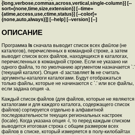
{long,verbose,commas,across,vertical,single-column}]
[--
sort={none,time,size,extension}]
[--time=
{atime,access,use,ctime,status}]
[--color[=
{none,auto,always}]]
[--help] [--version] [--]
ОПИСАНИЕ
Программа
ls
сначала выводит список всех
файлов
(не
каталогов), перечисленных в командной строке, а затем
выводит список всех файлов, находящихся в каталогах,
перечисленных в командной строке. Если не указано ни
одного файла, то по умолчанию аргументом назначается `.'
(текущий каталог). Опция -d заставляет
ls
не считать
аргументы-каталоги каталогами. Будут отображаться
только файлы, которые не начинаются с `.' или все файлы,
если задана опция -a.
Каждый список файлов (для файлов, которые не являются
каталогами и для каждого каталога, содержащего список
файлов) сортируется отдельно в алфавитной
последовательности текущих региональных настроек
(locale). Когда указана опция -l, то перед каждым списком
выводится итоговая строка с общим размером всех
файлов в списке, который измеряется в полу-килобайтах