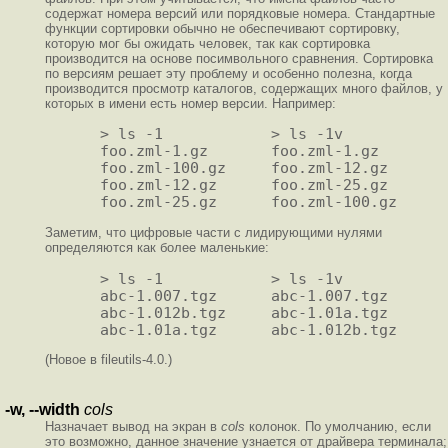
содержат номера версий или порядковые номера. Стандартные
функции сортировки обычно не обеспечивают сортировку,
которую мог бы ожидать человек, так как сортировка
производится на основе посимвольного сравнения. Сортировка
по версиям решает эту проблему и особенно полезна, когда
производится просмотр каталогов, содержащих много файлов, у
которых в имени есть номер версии. Например:
     > ls -1            > ls -1v

     foo.zml-1.gz       foo.zml-1.gz

     foo.zml-100.gz     foo.zml-12.gz

     foo.zml-12.gz      foo.zml-25.gz

Заметим, что цифровые части с лидирующими нулями
определяются как более маленькие:
     > ls -1            > ls -1v

     abc-1.007.tgz      abc-1.007.tgz

     abc-1.012b.tgz     abc-1.01a.tgz

(Новое в fileutils-4.0.)
-w, --width
cols
Назначает вывод на экран в
cols
колонок. По умолчанию, если
это возможно, данное значение узнается от драйвера терминала;