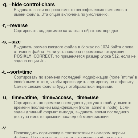
-q, --hide-control-chars
Выдавать знаки вопроса вместо неграфических символов в
имени файла. Эта опция включена по умолчанию.
-r, --reverse
Сортировать содержимое каталога в обратном порядке.
-s, --size
Выдавать размер каждого файла в блоках по 1024 байта слева
от имени файла. Если установлена переменная окружения
POSIXLY_CORRECT
, то применяется размер блока 512, если не
задана опция
-k .
-t, --sort=time
Сортировать по времени последней модификации (поле `mtime' в
inode) вместо того, чтобы производить сортировку по алфавиту.
Самые свежие файлы будут отображаться первыми.
-u, --time=atime, --time=access, --time=use
Сортировать по времени последнего доступа к файлу, вместо
времени последней модификации (поле `atime' в inode). Если
задан длинный формат вывода, выдавать время последнего
доступа вместо времени последней модификации.
-v
Производить сортировку в соответствии с номером версии
файлов. При этом учитывается, что имена файлов часто