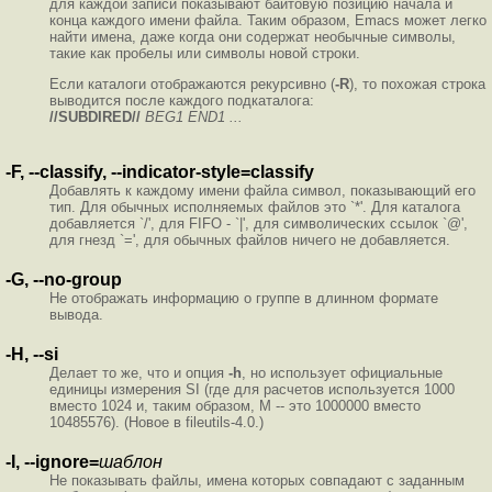
для каждой записи показывают байтовую позицию начала и
конца каждого имени файла. Таким образом, Emacs может легко
найти имена, даже когда они содержат необычные символы,
такие как пробелы или символы новой строки.
Если каталоги отображаются рекурсивно (
-R
), то похожая строка
выводится после каждого подкаталога:
//SUBDIRED//
BEG1 END1 ...
-F, --classify, --indicator-style=classify
Добавлять к каждому имени файла символ, показывающий его
тип. Для обычных исполняемых файлов это `*'. Для каталога
добавляется `/', для FIFO - `|', для символических ссылок `@',
для гнезд `=', для обычных файлов ничего не добавляется.
-G, --no-group
Не отображать информацию о группе в длинном формате
вывода.
-H, --si
Делает то же, что и опция
-h
, но использует официальные
единицы измерения SI (где для расчетов используется 1000
вместо 1024 и, таким образом, M -- это 1000000 вместо
10485576). (Новое в fileutils-4.0.)
-I, --ignore=
шаблон
Не показывать файлы, имена которых совпадают с заданным