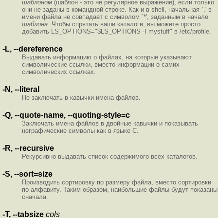
шаблоном
(шаблон - это не регулярное выражение), если только
они не заданы в командной строке. Как и в shell, начальная `.' в
имени файла не совпадает с символом `*', заданным в начале
шаблона
. Чтобы спрятать ваши каталоги, вы можете просто
добавить LS_OPTIONS="$LS_OPTIONS -I mystuff" в /etc/profile.
-L, --dereference
Выдавать информацию о файлах, на которые указывают
символические ссылки, вместо информации о самих
символических ссылках.
-N, --literal
Не заключать в кавычки имена файлов.
-Q, --quote-name, --quoting-style=c
Заключать имена файлов в двойные кавычки и показывать
неграфические символы как в языке С.
-R, --recursive
Рекурсивно выдавать список содержимого всех каталогов.
-S, --sort=size
Производить сортировку по размеру файла, вместо сортировки
по алфавиту. Таким образом, наибольшие файлы будут показаны
сначала.
-T, --tabsize
cols