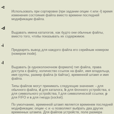
-c
Использовать при сортировке (при задании опции -t или -l) время
изменения состояния файла вместо времени последней
модификации файла.
-d
Выдавать имена каталогов, как будто они обычные файлы,
вместо того, чтобы показывать их содержимое.
-i
Предварять вывод для каждого файла его серийным номером
(номером inode).
-l
Выдавать (в одноколоночном формате) тип файла, права
доступа к файлу, количество ссылок на файл, имя владельца,
имя группы, размер файла (в байтах), временной штамп и имя
файла.
Типы файлов могут принимать следующие значения:
-
для
обычного файла,
d
для каталога,
b
для блочного устройства,
c
для символьного устройства,
l
для символической ссылки,
p
для FIFO и
s
для гнезда (socket).
По умолчанию, временной штамп является временем последней
модификации; опции -c и -u позволяют выбрать два других
временных штампа. Для файлов устройств, поле размера