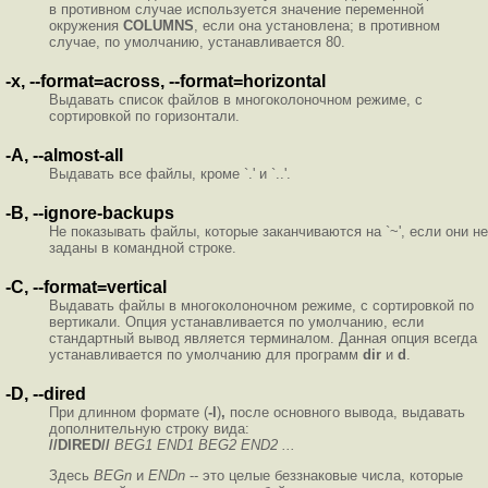
в противном случае используется значение переменной
окружения
COLUMNS
, если она установлена; в противном
случае, по умолчанию, устанавливается 80.
-x, --format=across, --format=horizontal
Выдавать список файлов в многоколоночном режиме, с
сортировкой по горизонтали.
-A, --almost-all
Выдавать все файлы, кроме `.' и `..'.
-B, --ignore-backups
Не показывать файлы, которые заканчиваются на `~', если они не
заданы в командной строке.
-C, --format=vertical
Выдавать файлы в многоколоночном режиме, с сортировкой по
вертикали. Опция устанавливается по умолчанию, если
стандартный вывод является терминалом. Данная опция всегда
устанавливается по умолчанию для программ
dir
и
d
.
-D, --dired
При длинном формате (
-l
)
,
после основного вывода, выдавать
дополнительную строку вида:
//DIRED//
BEG1 END1 BEG2 END2 ...
Здесь
BEGn
и
ENDn
-- это целые беззнаковые числа, которые