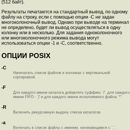
(512 байт).
Результаты печатаются на стандартный вывод, по одному
файлу на строку, если с помощью опции -C не задан
многоколоночный вывод. Однако при выводе на терминал
не определено, будет ли вывод осуществляться в одну
колонку или в несколько. Для задания одноколоночного
или многоколоночного режима вывода могут
использоваться опции -1 и -C, соответственно.
ОПЦИИ POSIX
-C
Напечатать список файлов в колонках с вертикальной
сортировкой.
-F
Для каждого имени каталога добавлять суффикс `/', для каждого
имени FIFO - `|' и для каждого имени исполняемого файла `*'.
-R
Включить рекурсивную выдачу списка каталогов.
-a
Включать в список файлы с именем, начинающимся с `.'.