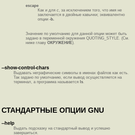
escape
Как и для
c
, за исключением того, что имя не
заключается в двойные кавычки; эквивалентно
опции
-b.
Значение по умолчанию для данной опции может быть
задано в переменной окружения QUOTING_STYLE. (См.
ниже главу
ОКРУЖЕНИЕ
).
--show-control-chars
Выдавать неграфические символы в именах файлов как есть.
Так задано по умолчанию, если вывод осуществляется на
терминал, а программа называется
ls
.
СТАНДАРТНЫЕ ОПЦИИ GNU
--help
Выдать подсказку на стандартный вывод и успешно
завершиться.