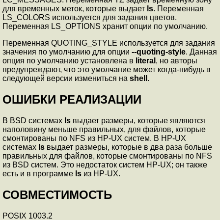
для временных меток, которые выдает
ls
. Переменная
LS_COLORS используется для задания цветов.
Переменная LS_OPTIONS хранит опции по умолчанию.
Переменная QUOTING_STYLE используется для задания
значения по умолчанию для опции
--quoting-style
. Данная
опция по умолчанию установлена в
literal
, но авторы
предупреждают, что это умолчание может когда-нибудь в
следующей версии измениться на
shell
.
ОШИБКИ РЕАЛИЗАЦИИ
В BSD системах
ls
выдает размеры, которые являются
наполовину меньше правильных, для файлов, которые
смонтированы по NFS из HP-UX систем. В HP-UX
системах
ls
выдает размеры, которые в два раза больше
правильных для файлов, которые смонтированы по NFS
из BSD систем. Это недостаток систем HP-UX; он также
есть и в программе
ls
из HP-UX.
СОВМЕСТИМОСТЬ
POSIX 1003.2