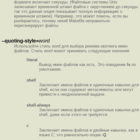
формате включает секунды. (Файловые системы Unix
записывают временной штамп файла с округлением до секунды,
так что данная опция показывает полную информацию о
временном штампе). Например, это может помочь, если вы
разбираетесь, почему некий Makefile неправильно
перегенерирует файлы.
--quoting-style=
word
Используйте стиль
word
для выбора режима квотинга имен
файлов. Стиль
word
может принимать следующие значения:
literal
Вывод имен файлов как есть. Это поведение
ls
по
умолчанию.
shell
Заключает имена файлов в одиночные кавычки для
shell, если они содержат метасимволы или могут
привести к неоднозначной выдаче.
shell-always
Заключает имена файлов в одиночные кавычки для
shell, даже если этого не требуется.
c
Заключает имена файлов в двойные кавычки, как в
языке C; это равносильно опции
-Q
.