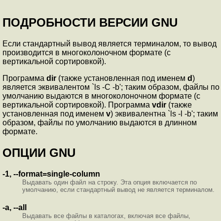
ПОДРОБНОСТИ ВЕРСИИ GNU
Если стандартный вывод является терминалом, то вывод
производится в многоколоночном формате (с
вертикальной сортировкой).
Программа
dir
(также установленная под именем
d
)
является эквивалентом `ls -C -b'; таким образом, файлы по
умолчанию выдаются в многоколоночном формате (с
вертикальной сортировкой). Программа
vdir
(также
установленная под именем
v
) эквивалентна `ls -l -b'; таким
образом, файлы по умолчанию выдаются в длинном
формате.
ОПЦИИ GNU
-1, --format=single-column
Выдавать один файл на строку. Эта опция включается по
умолчанию, если стандартный вывод не является терминалом.
-a, --all
Выдавать все файлы в каталогах, включая все файлы,