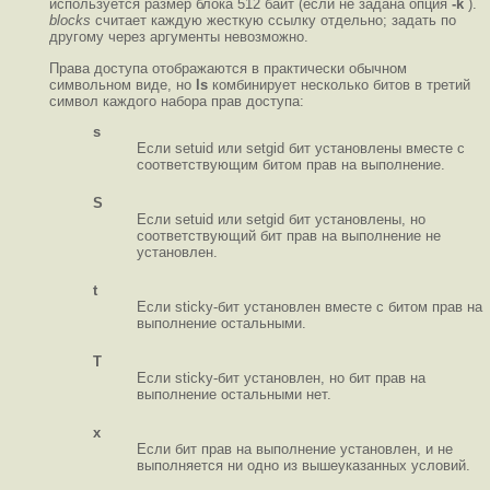
используется размер блока 512 байт (если не задана опция
-k
).
blocks
считает каждую жесткую ссылку отдельно; задать по
другому через аргументы невозможно.
Права доступа отображаются в практически обычном
символьном виде, но
ls
комбинирует несколько битов в третий
символ каждого набора прав доступа:
s
Если setuid или setgid бит установлены вместе с
соответствующим битом прав на выполнение.
S
Если setuid или setgid бит установлены, но
соответствующий бит прав на выполнение не
установлен.
t
Если sticky-бит установлен вместе с битом прав на
выполнение остальными.
T
Если sticky-бит установлен, но бит прав на
выполнение остальными нет.
x
Если бит прав на выполнение установлен, и не
выполняется ни одно из вышеуказанных условий.