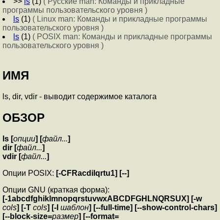
>>
ls
(1)
( Русские man: Команды и прикладные
программы пользовательского уровня )
ls
(1)
( Linux man: Команды и прикладные программы
пользовательского уровня )
ls
(1)
( POSIX man: Команды и прикладные программы
пользовательского уровня )
ИМЯ
ls, dir, vdir - выводит содержимое каталога
ОБЗОР
ls [
опции
] [
файл...
]
dir [
файл...
]
vdir [
файл...
]
Опции POSIX:
[-CFRacdilqrtu1] [--]
Опции GNU (краткая форма):
[-1abcdfghiklmnopqrstuvwxABCDFGHLNQRSUX]
[-w
cols
]
[-T
cols
]
[-I
шаблон
]
[--full-time]
[--show-control-chars]
[--block-size=
размер
]
[--format=