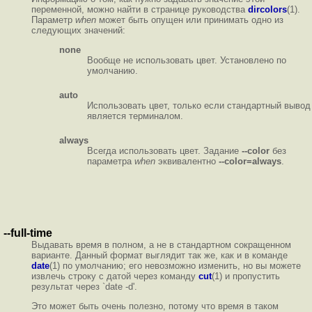
переменной, можно найти в странице руководства
dircolors
(1).
Параметр
when
может быть опущен или принимать одно из
следующих значений:
none
Вообще не использовать цвет. Установлено по
умолчанию.
auto
Использовать цвет, только если стандартный вывод
является терминалом.
always
Всегда использовать цвет. Задание
--color
без
параметра
when
эквивалентно
--color=always
.
--full-time
Выдавать время в полном, а не в стандартном сокращенном
варианте. Данный формат выглядит так же, как и в команде
date
(1) по умолчанию; его невозможно изменить, но вы можете
извлечь строку с датой через команду
cut
(1) и пропустить
результат через `date -d'.
Это может быть очень полезно, потому что время в таком