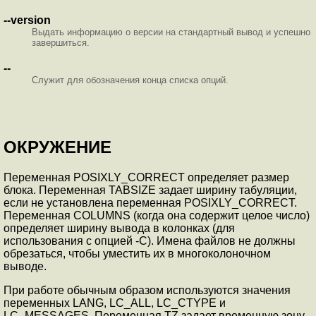
--version
Выдать информацию о версии на стандартный вывод и успешно
завершиться.
--
Служит для обозначения конца списка опций.
ОКРУЖЕНИЕ
Переменная POSIXLY_CORRECT определяет размер
блока. Переменная TABSIZE задает ширину табуляции,
если не установлена переменная POSIXLY_CORRECT.
Переменная COLUMNS (когда она содержит целое число)
определяет ширину вывода в колонках (для
использования с опцией -C). Имена файлов не должны
обрезаться, чтобы уместить их в многоколоночном
выводе.
При работе обычным образом используются значения
переменных LANG, LC_ALL, LC_CTYPE и
LC_MESSAGES. Переменная TZ задает временную зону