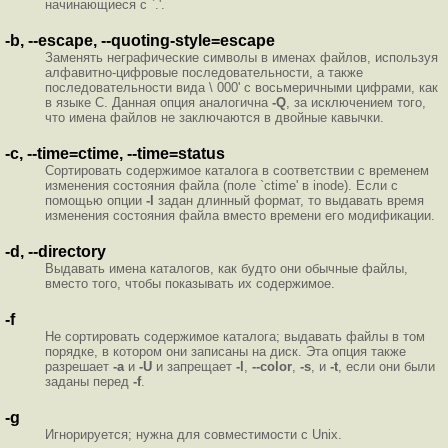
начинающиеся с `.'.
-b, --escape, --quoting-style=escape
Заменять неграфические символы в именах файлов, используя
алфавитно-цифровые последовательности, а также
последовательности вида \ 000' с восьмеричными цифрами, как
в языке C. Данная опция аналогична
-Q
, за исключением того,
что имена файлов не заключаются в двойные кавычки.
-c, --time=ctime, --time=status
Сортировать содержимое каталога в соответствии с временем
изменения состояния файла (поле `ctime' в inode). Если с
помощью опции
-l
задан длинный формат, то выдавать время
изменения состояния файла вместо времени его модификации.
-d, --directory
Выдавать имена каталогов, как будто они обычные файлы,
вместо того, чтобы показывать их содержимое.
-f
Не сортировать содержимое каталога; выдавать файлы в том
порядке, в котором они записаны на диск. Эта опция также
разрешает
-a
и
-U
и запрещает
-l
,
--color
,
-s
, и
-t
, если они были
заданы перед
-f
.
-g
Игнорируется; нужна для совместимости с Unix.