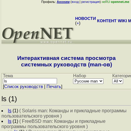
Профиль:
Аноним
(
вход
|
регистрация
)
неRU
opennet.me
НОВОСТИ
КОНТЕНТ
WIKI
M
(
+
)
Интерактивная система просмотра
системных руководств (man-ов)
Тема
Набор
Категори
[
Cписок руководств
|
Печать
]
ls (1)
ls
(1)
( Solaris man: Команды и прикладные программы
пользовательского уровня )
ls
(1)
( FreeBSD man: Команды и прикладные
программы пользовательского уровня )