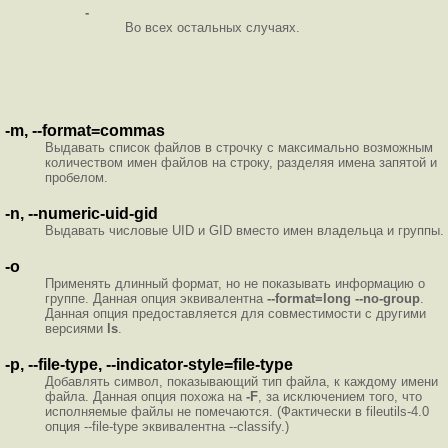
-
Во всех остальных случаях.
-m, --format=commas
Выдавать список файлов в строчку с максимально возможным
количеством имен файлов на строку, разделяя имена запятой и
пробелом.
-n, --numeric-uid-gid
Выдавать числовые UID и GID вместо имен владельца и группы.
-o
Применять длинный формат, но не показывать информацию о
группе. Данная опция эквивалентна
--format=long --no-group
.
Данная опция предоставляется для совместимости с другими
версиями
ls
.
-p, --file-type, --indicator-style=file-type
Добавлять символ, показывающий тип файла, к каждому имени
файла. Данная опция похожа на
-F
, за исключением того, что
исполняемые файлы не помечаются. (Фактически в fileutils-4.0
опция --file-type эквивалентна --classify.)