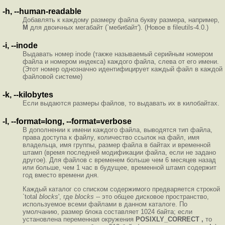
-h, --human-readable
Добавлять к каждому размеру файла букву размера, например,
M
для двоичных мегабайт (`мебибайт'). (Новое в fileutils-4.0.)
-i, --inode
Выдавать номер inode (также называемый серийным номером
файла и номером индекса) каждого файла, слева от его имени.
(Этот номер однозначно идентифицирует каждый файл в каждой
файловой системе)
-k, --kilobytes
Если выдаются размеры файлов, то выдавать их в килобайтах.
-l, --format=long, --format=verbose
В дополнении к имени каждого файла, выводятся тип файла,
права доступа к файлу, количество ссылок на файл, имя
владельца, имя группы, размер файла в байтах и временной
штамп (время последней модификации файла, если не задано
другое). Для файлов с временем больше чем 6 месяцев назад
или больше, чем 1 час в будущее, временной штамп содержит
год вместо времени дня.
Каждый каталог со списком содержимого предваряется строкой
`total
blocks
', где
blocks
-- это общее дисковое пространство,
используемое всеми файлами в данном каталоге. По
умолчанию, размер блока составляет 1024 байта; если
установлена переменная окружения
POSIXLY_CORRECT ,
то