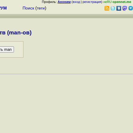
Профиль:
Аноним
(
вход
|
регистрация
)
неRU
opennet.me
РУМ
Поиск
(
теги
)
в (man-ов)