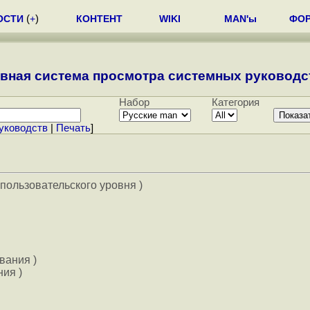
ОСТИ
(
+
)
КОНТЕНТ
WIKI
MAN'ы
ФО
вная система просмотра системных руководст
Набор
Категория
уководств
|
Печать
]
пользовательского уровня )
вания )
ия )