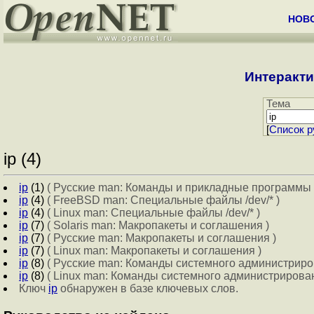
НОВ
Интеракти
Тема
[
Cписок р
ip (4)
ip
(1)
( Русские man: Команды и прикладные программы 
ip
(4)
( FreeBSD man: Специальные файлы /dev/* )
ip
(4)
( Linux man: Специальные файлы /dev/* )
ip
(7)
( Solaris man: Макропакеты и соглашения )
ip
(7)
( Русские man: Макропакеты и соглашения )
ip
(7)
( Linux man: Макропакеты и соглашения )
ip
(8)
( Русские man: Команды системного администриро
ip
(8)
( Linux man: Команды системного администрирован
Ключ
ip
обнаружен в базе ключевых слов.