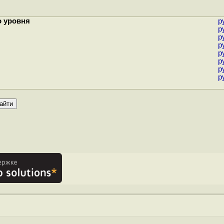
о уровня
р
р
р
р
р
р
р
р