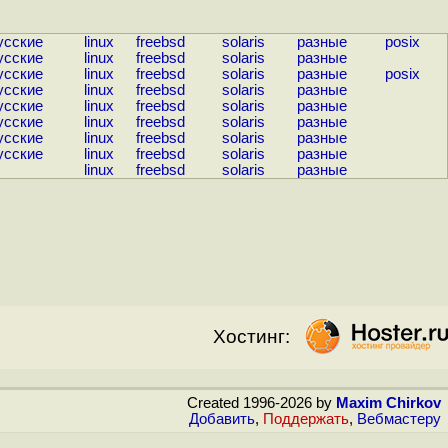
усские
linux
freebsd
solaris
разные
posix
усские
linux
freebsd
solaris
разные
усские
linux
freebsd
solaris
разные
posix
усские
linux
freebsd
solaris
разные
усские
linux
freebsd
solaris
разные
усские
linux
freebsd
solaris
разные
усские
linux
freebsd
solaris
разные
усские
linux
freebsd
solaris
разные
linux
freebsd
solaris
разные
Хостинг:
Created 1996-2026 by
Maxim Chirkov
Добавить
,
Поддержать
,
Вебмастеру