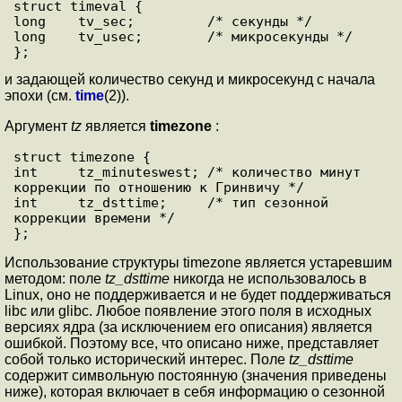
struct timeval {

long    tv_sec;         /* секунды */

long    tv_usec;        /* микросекунды */

и задающей количество секунд и микросекунд с начала
эпохи (см.
time
(2)).
Аргумент
tz
является
timezone
:
struct timezone {

int     tz_minuteswest; /* количество минут 
коррекции по отношению к Гринвичу */

int     tz_dsttime;     /* тип сезонной 
коррекции времени */

Использование структуры timezone является устаревшим
методом: поле
tz_dsttime
никогда не использовалось в
Linux, оно не поддерживается и не будет поддерживаться
libc или glibc. Любое появление этого поля в исходных
версиях ядра (за исключением его описания) является
ошибкой. Поэтому все, что описано ниже, представляет
собой только исторический интерес. Поле
tz_dsttime
содержит символьную постоянную (значения приведены
ниже), которая включает в себя информацию о сезонной