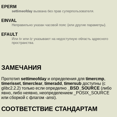
EPERM
settimeofday
вызвана без прав суперпользователя.
EINVAL
Неправильно указан часовой пояс (или другие параметры).
EFAULT
Или
tv
или
tz
указывают на недоступную область адресного
пространства.
ЗАМЕЧАНИЯ
Прототип
settimeofday
и определения для
timercmp
,
timerisset
,
timerclear
,
timeradd
,
timersub
доступны (с
glibc2.2.2) только если определно
_BSD_SOURCE
(либо
явно, либо неявно, неопределением _POSIX_SOURCE
или сборкой с флагом -ansi).
СООТВЕТСТВИЕ СТАНДАРТАМ