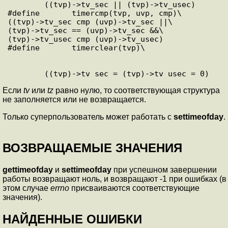
        ((tvp)->tv_sec || (tvp)->tv_usec)

#define       timercmp(tvp, uvp, cmp)\

((tvp)->tv_sec cmp (uvp)->tv_sec ||\

(tvp)->tv_sec == (uvp)->tv_sec &&\

(tvp)->tv_usec cmp (uvp)->tv_usec)

Если
tv
или
tz
равно нулю, то соответствующая структура
не заполняется или не возвращается.
Только суперпользователь может работать с
settimeofday
.
ВОЗВРАЩАЕМЫЕ ЗНАЧЕНИЯ
gettimeofday
и
settimeofday
при успешном завершении
работы возвращают ноль, и возвращают -1 при ошибках (в
этом случае
errno
присваиваются соответствующие
значения).
НАЙДЕННЫЕ ОШИБКИ