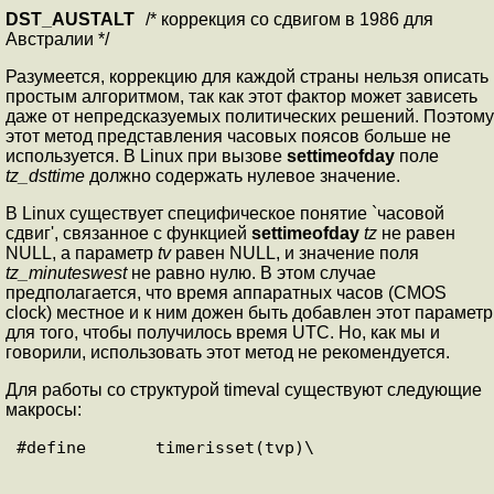
DST_AUSTALT
/* коррекция со сдвигом в 1986 для
Австралии */
Разумеется, коррекцию для каждой страны нельзя описать
простым алгоритмом, так как этот фактор может зависеть
даже от непредсказуемых политических решений. Поэтому
этот метод представления часовых поясов больше не
используется. В Linux при вызове
settimeofday
поле
tz_dsttime
должно содержать нулевое значение.
В Linux существует специфическое понятие `часовой
сдвиг', связанное с функцией
settimeofday
tz
не равен
NULL, а параметр
tv
равен NULL, и значение поля
tz_minuteswest
не равно нулю. В этом случае
предполагается, что время аппаратных часов (CMOS
clock) местное и к ним дожен быть добавлен этот параметр
для того, чтобы получилось время UTC. Но, как мы и
говорили, использовать этот метод не рекомендуется.
Для работы со структурой timeval существуют следующие
макросы: