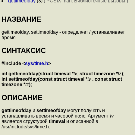
gettimeofday
(3)
( POSIX man: Библиотечные вызовы )
НАЗВАНИЕ
gettimeofday, settimeofday - определяет / устанавливает
время
СИНТАКСИС
#include <
sys/time.h
>
int gettimeofday(struct timeval *
tv
, struct timezone *
tz
);
int settimeofday(const struct timeval *
tv
, const struct
timezone *
tz
);
ОПИСАНИЕ
gettimeofday
и
settimeofday
могут получать и
устанавливать время и часовой пояс. Аргумент
tv
является структурой
timeval
и описанной в
/usr/include/sys/time.h: