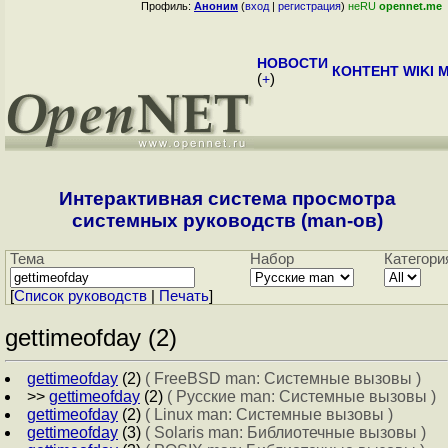
Профиль:
Аноним
(
вход
|
регистрация
)
неRU
opennet.me
НОВОСТИ
КОНТЕНТ
WIKI
M
(
+
)
Интерактивная система просмотра
системных руководств (man-ов)
Тема
Набор
Категори
[
Cписок руководств
|
Печать
]
gettimeofday (2)
gettimeofday
(2)
( FreeBSD man: Системные вызовы )
>>
gettimeofday
(2)
( Русские man: Системные вызовы )
gettimeofday
(2)
( Linux man: Системные вызовы )
gettimeofday
(3)
( Solaris man: Библиотечные вызовы )