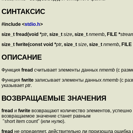
СИНТАКСИС
#include <
stdio.h
>
size_t fread(void *
ptr
, size_t
size
, size_t
nmemb
,
FILE *
strea
size_t fwrite(const void *
ptr
, size_t
size
, size_t
nmemb
,
FILE 
ОПИСАНИЕ
Функция
fread
считывает элементы данных
nmemb
(с раз
Функция
fwrite
записывает элементы данных
nmemb
(с ра
указывает
ptr
.
ВОЗВРАЩАЕМЫЕ ЗНАЧЕНИЯ
fread
и
fwrite
возвращают количество элементов, успешно с
возвращаемое значение станет равным
"short item count" (или нулю).
fread
не определяет, действительно ли произошла ошибка 