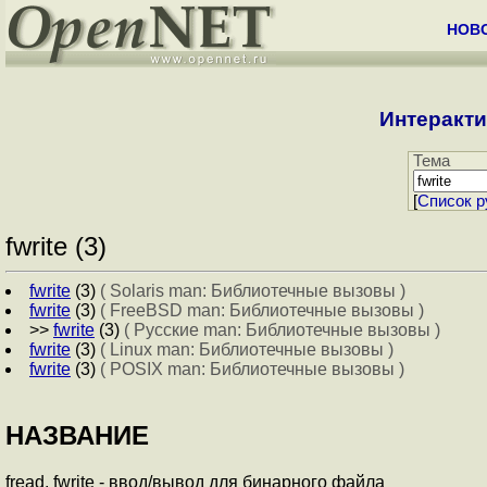
НОВ
Интеракти
Тема
[
Cписок р
fwrite (3)
fwrite
(3)
( Solaris man: Библиотечные вызовы )
fwrite
(3)
( FreeBSD man: Библиотечные вызовы )
>>
fwrite
(3)
( Русские man: Библиотечные вызовы )
fwrite
(3)
( Linux man: Библиотечные вызовы )
fwrite
(3)
( POSIX man: Библиотечные вызовы )
НАЗВАНИЕ
fread, fwrite - ввод/вывод для бинарного файла