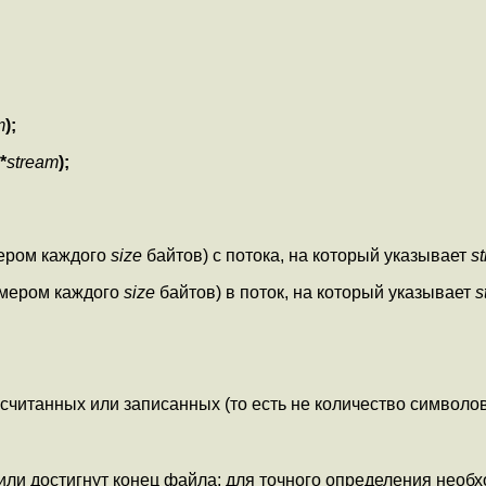
m
);
*
stream
);
мером каждого
size
байтов) с потока, на который указывает
s
змером каждого
size
байтов) в поток, на который указывает
s
читанных или записанных (то есть не количество символов
или достигнут конец файла; для точного определения нео