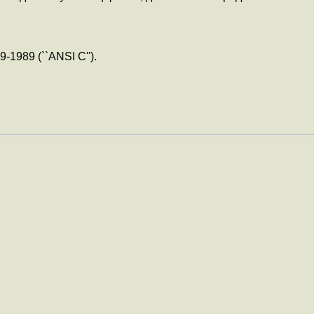
-1989 (``ANSI C'').