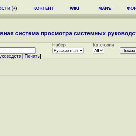
ОСТИ
(
+
)
КОНТЕНТ
WIKI
MAN'ы
ФО
вная система просмотра системных руководст
Набор
Категория
уководств
|
Печать
]