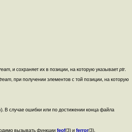
tream
, и сохраняет их в позиции, на которую указывает
ptr
.
tream
, при получении элементов с той позиции, на которую
). В случае ошибки или по достижении конца файла
бходимо вызывать функции
feof
(3) и
ferror
(3).