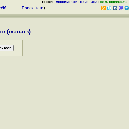
Профиль:
Аноним
(
вход
|
регистрация
)
неRU
opennet.me
РУМ
Поиск
(
теги
)
в (man-ов)