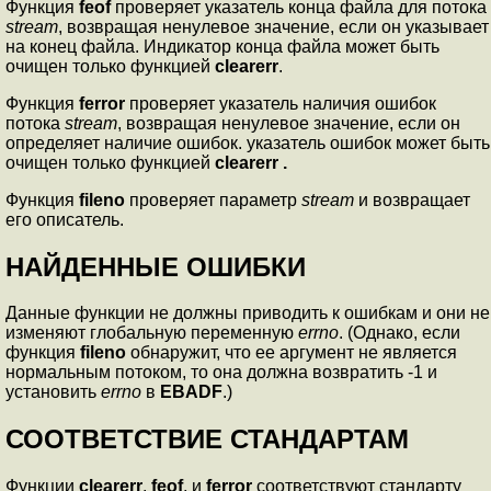
Функция
feof
проверяет указатель конца файла для потока
stream
, возвращая ненулевое значение, если он указывает
на конец файла. Индикатор конца файла может быть
очищен только функцией
clearerr
.
Функция
ferror
проверяет указатель наличия ошибок
потока
stream
, возвращая ненулевое значение, если он
определяет наличие ошибок. указатель ошибок может быть
очищен только функцией
clearerr .
Функция
fileno
проверяет параметр
stream
и возвращает
его описатель.
НАЙДЕННЫЕ ОШИБКИ
Данные функции не должны приводить к ошибкам и они не
изменяют глобальную переменную
errno
. (Однако, если
функция
fileno
обнаружит, что ее аргумент не является
нормальным потоком, то она должна возвратить -1 и
установить
errno
в
EBADF
.)
СООТВЕТСТВИЕ СТАНДАРТАМ
Функции
clearerr
,
feof
, и
ferror
соответствуют стандарту