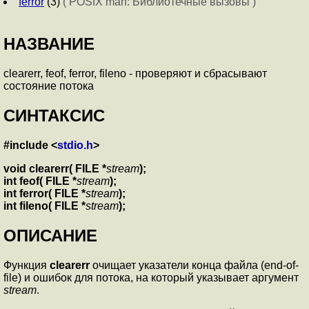
ferror
(3)
( POSIX man: Библиотечные вызовы )
НАЗВАНИЕ
clearerr, feof, ferror, fileno - проверяют и сбрасывают
состояние потока
СИНТАКСИС
#include <
stdio.h
>
void clearerr( FILE *
stream
);
int feof( FILE *
stream
);
int ferror( FILE *
stream
);
int fileno( FILE *
stream
);
ОПИСАНИЕ
Функция
clearerr
очищает указатели конца файла (end-of-
file) и ошибок для потока, на который указывает аргумент
stream
.