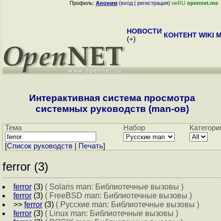
Профиль:
Аноним
(
вход
|
регистрация
)
неRU
opennet.me
НОВОСТИ
КОНТЕНТ
WIKI
M
(
+
)
Интерактивная система просмотра
системных руководств (man-ов)
Тема
Набор
Категори
[
Cписок руководств
|
Печать
]
ferror (3)
ferror
(3)
( Solaris man: Библиотечные вызовы )
ferror
(3)
( FreeBSD man: Библиотечные вызовы )
>>
ferror
(3)
( Русские man: Библиотечные вызовы )
ferror
(3)
( Linux man: Библиотечные вызовы )