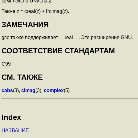
комплексного числа z.
Также z = creal(z) + I*cimag(z).
ЗАМЕЧАНИЯ
gcc также поддерживает __real__. Это расширение GNU.
СООТВЕТСТВИЕ СТАНДАРТАМ
C99
СМ. ТАКЖЕ
cabs
(3),
cimag
(3),
complex
(5)
Index
НАЗВАНИЕ