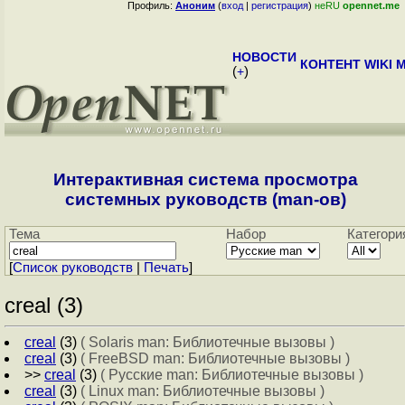
Профиль:
Аноним
(
вход
|
регистрация
)
неRU
opennet.me
НОВОСТИ
КОНТЕНТ
WIKI
M
(
+
)
Интерактивная система просмотра
системных руководств (man-ов)
Тема
Набор
Категори
[
Cписок руководств
|
Печать
]
creal (3)
creal
(3)
( Solaris man: Библиотечные вызовы )
creal
(3)
( FreeBSD man: Библиотечные вызовы )
>>
creal
(3)
( Русские man: Библиотечные вызовы )
creal
(3)
( Linux man: Библиотечные вызовы )