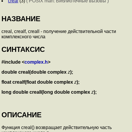
creal
(3)
( POSIX man: Библиотечные вызовы )
НАЗВАНИЕ
creal, crealf, creall - получение действительной части
комплексного числа
СИНТАКСИС
#include <
complex.h
>
double creal(double complex
z
);
float crealf(float double complex
z
);
long double creall(long double complex
z
);
ОПИСАНИЕ
Функция creal() возвращает действительную часть