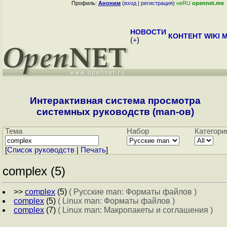
Профиль:
Аноним
(
вход
|
регистрация
)
неRU
opennet.me
НОВОСТИ
КОНТЕНТ
WIKI
M
(
+
)
Интерактивная система просмотра
системных руководств (man-ов)
Тема
Набор
Категори
[
Cписок руководств
|
Печать
]
complex (5)
>>
complex
(5)
( Русские man: Форматы файлов )
complex
(5)
( Linux man: Форматы файлов )
complex
(7)
( Linux man: Макропакеты и соглашения )