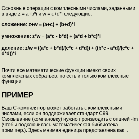
Основные операции с комплесными числами, заданными
в виде z = a+b*i и w = c+d*i следующие:
сложение: z+w = (a+c) + (b+d)*i
умножение: z*w = (a*c - b*d) + (a*d + b*c)*i
деление: z/w = ((a*c + b*d)/(c*c + d*d)) + ((b*c - a*d)/(c*c +
d*d))*i
Почти все математические функции имеют своих
комплексных собратьев, но есть и только комплексные
функции.
ПРИМЕР
Ваш C-компилятор может работать с комплексными
числами, если он поддерживает стандарт C99.
Связывание (компановку) нужно производить с опцией -lm
(чтобы подключилась математическая библиотека --
прим.пер.). Здесь мнимая единица представлена как I.