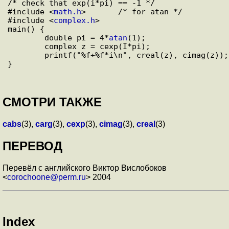
/* check that exp(i*pi) == -1 */

#include <
math.h
>       /* for atan */

#include <
complex.h
>

main() {

        double pi = 4*
atan
(1);

        complex z = cexp(I*pi);

        printf("%f+%f*i\n", creal(z), cimag(z));

СМОТРИ ТАКЖЕ
cabs
(3),
carg
(3),
cexp
(3),
cimag
(3),
creal
(3)
ПЕРЕВОД
Перевёл с английского Виктор Вислобоков
<
corochoone@perm.ru
> 2004
Index