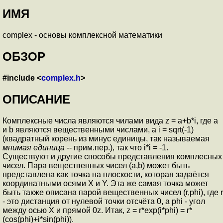
ИМЯ
complex - основы комплексной математики
ОБЗОР
#include <
complex.h
>
ОПИСАНИЕ
Комплексные числа являются чилами вида z = a+b*i, где a
и b являются вещественными числами, а i = sqrt(-1)
(квадратный корень из минус единицы, так называемая
мнимая единица
-- прим.пер.), так что i*i = -1.
Существуют и другие способы представления комплесных
чисел. Пара вещественных чисел (a,b) может быть
представлена как точка на плоскости, которая задаётся
координатными осями X и Y. Эта же самая точка может
быть также описана парой вещественных чисел (r,phi), где r
- это дистанция от нулевой точки отсчёта 0, а phi - угол
между осью X и прямой 0z. Итак, z = r*exp(i*phi) = r*
(cos(phi)+i*sin(phi)).