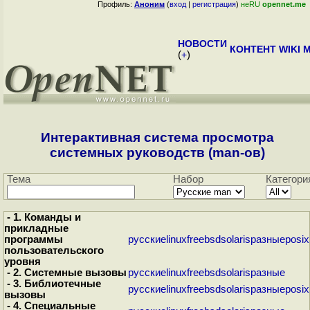
Профиль:
Аноним
(
вход
|
регистрация
)
неRU
opennet.me
НОВОСТИ
КОНТЕНТ
WIKI
M
(
+
)
Интерактивная система просмотра
системных руководств (man-ов)
Тема
Набор
Категори
- 1. Команды и
прикладные
программы
русские
linux
freebsd
solaris
разные
posix
пользовательского
уровня
- 2. Системные вызовы
русские
linux
freebsd
solaris
разные
- 3. Библиотечные
русские
linux
freebsd
solaris
разные
posix
вызовы
- 4. Специальные