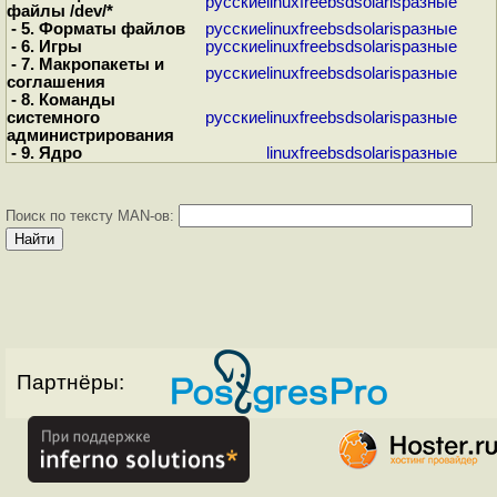
русские
linux
freebsd
solaris
разные
файлы /dev/*
- 5. Форматы файлов
русские
linux
freebsd
solaris
разные
- 6. Игры
русские
linux
freebsd
solaris
разные
- 7. Макропакеты и
русские
linux
freebsd
solaris
разные
соглашения
- 8. Команды
системного
русские
linux
freebsd
solaris
разные
администрирования
- 9. Ядро
linux
freebsd
solaris
разные
Поиск по тексту MAN-ов:
Партнёры: