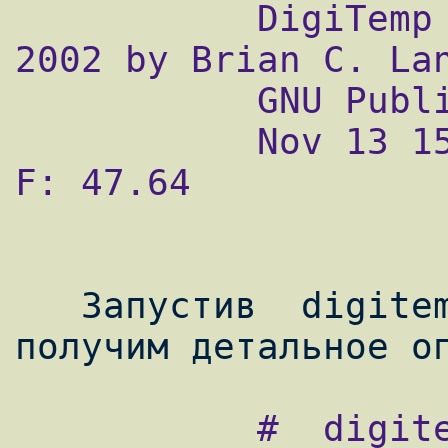
           DigiTemp v1.7 Copyright 1996-
2002 by Brian C. Lan
           GNU Public License v2.0

           Nov 13 15:42:18 Sensor 0 C: 8.69 
F: 47.64

   Запустив  digitemp без ключей  мы 
           #  digitemp
