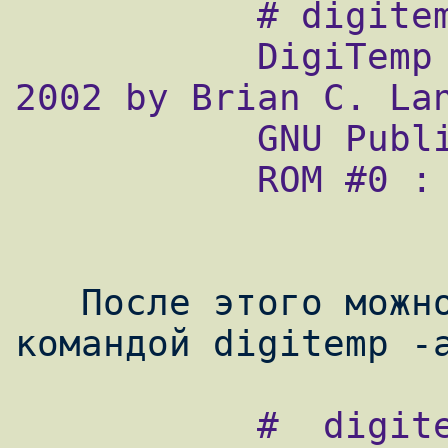
           # digitemp -i -s /dev/ttyS1

           DigiTemp v1.7 Copyright 1996-
2002 by Brian C. Lan
           GNU Public License v2.0

           ROM #0 : 1051655200080088

   После этого можно снимать показания  
           #  digitemp -a
