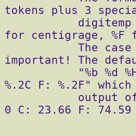
tokens plus 3 specia
           digitemp - %s for sensor #, %C 
for centigrage, %F f
           The case of the token is 
important! The defau
           "%b %d %H:%M:%S Sensor %s C: 
%.2C F: %.2F" which 
           output of: May 24 21:25:3 Sensor 
0 C: 23.66 F: 74.59
