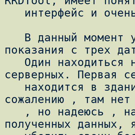
RRDTool, имеет понят
   интерфейс и очень прост в эксплуатации.

   В данный момент у меня снимаются 
показания с трех дат
   Один находиться на улице, два других в 
серверных. Первая се
   находится в здании , где я работаю. К 
сожалению , там нет 
   , но надеюсь , на основании реально 
полученных данных, я