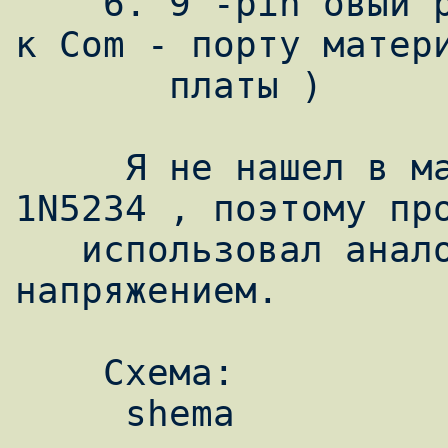
    6. 9 -pin'овый разъем ( для подключения 
к Com - порту матери
       платы )

     Я не нашел в магазине ни 1N5228 , ни 
1N5234 , поэтому про
   использовал аналоги с таким же 
напряжением.

    Схема:

     shema
