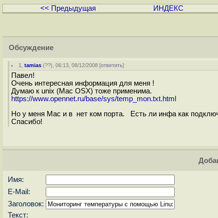
<< Предыдущая
ИНДЕКС
Обсуждение
1
,
tamias
(
??
), 06:13, 08/12/2008 [
ответить
]
Павел!
Очень интересная информация для меня !
Думаю к unix (Mac OSX) тоже применима.
https://www.opennet.ru/base/sys/temp_mon.txt.html
Но у меня Mac и в нет ком порта. Есть ли инфа как подключ
Спасибо!
Доба
Имя:
E-Mail:
Заголовок:
Текст: