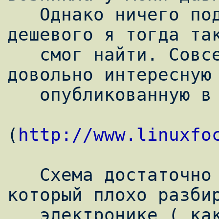
   Однако ничего подходящего , доступного и 
дешевого я тогда так
   смог найти. Совсем недавно наткнулся на 
довольно интересную 
   опубликованную в журнале LinuxFocus

(
http://www.linuxfo
   Схема достаточно простая для человека , 
который плохо разбир
   электронике ( каким я и являюсь :) )
