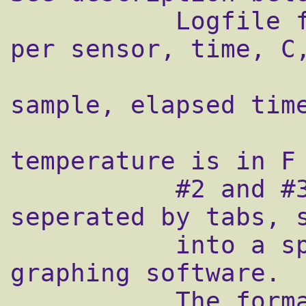
           Logfile formats:  1 = One line 
per sensor, time, C,
                     2 = One line p
sample, elapsed time
                     3 = Same as #2, exce
temperature is in F

           #2 and #3 have the data 
seperated by tabs, s
           into a spreadsheet or other 
graphing software.

           The format string uses strftime 