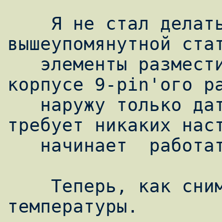
    Я не стал делать печатную плату, как в 
вышеупомянутной стат
   элементы разместил непосредственно в  
корпусе 9-pin'ого ра
   наружу только датчик. Данная схема не 
требует никаких наст
   начинает  работать сразу после сборки..

    Теперь, как снимать показания 
температуры.
