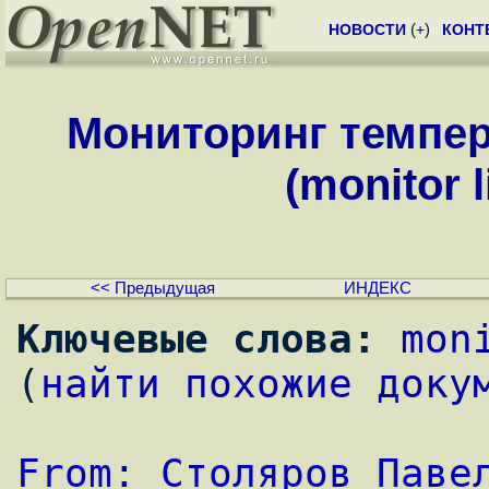
НОВОСТИ
(
+
)
КОНТ
Мониторинг темпер
(monitor 
<< Предыдущая
ИНДЕКС
Ключевые слова:
mon
(
найти похожие доку
From: Столяров Паве