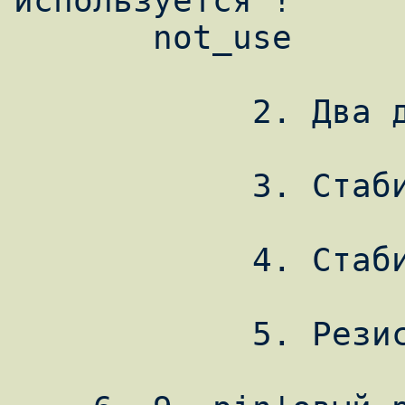
используется !

       not_use

            2. Два диода Шотки 1N5818

            3. Стабилитрон 1N5228 3.9 V

            4. Стабилитрон 1N5234 6.2 V

            5. Резистор 1.5 кОм.
