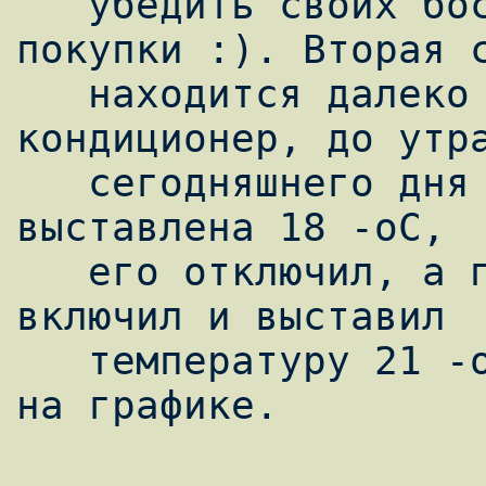
   убедить своих боссов в необходимости его 
покупки :). Вторая с
   находится далеко от офиса , в ней стоит 
кондиционер, до утра
   сегодняшнего дня температура была 
выставлена 18 -oC,  
   его отключил, а приблизительно через час 
включил и выставил

   температуру 21 -oC, что собственно видно 
на графике.
