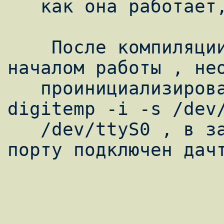
   как она работает,  я не проверял.

    После компиляции из исходников, перед 
началом работы , нео
   проинициализировать датчик, выполнив  
digitemp -i -s /dev/
   /dev/ttyS0 , в зависимости к какому Com 
порту подключен дачт