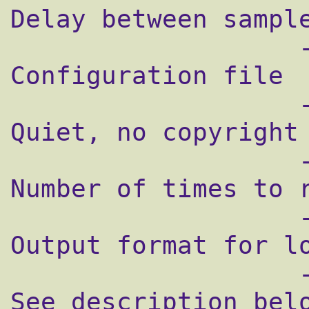
Delay between sample
                   -c/path/configfile            
Configuration file

                   -q                            
Quiet, no copyright 
                   -n50                          
Number of times to r
                   -o2                           
Output format for lo
                   -o"output format string"      
See description belo