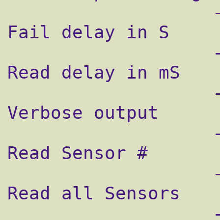
                   -f5                           
Fail delay in S

                   -r500                         
Read delay in mS

                   -v                            
Verbose output

                   -t0                           
Read Sensor #

                   -a                            
Read all Sensors

                   -d5                           