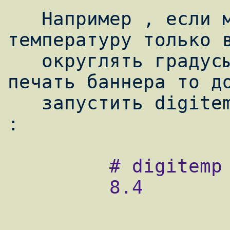
   Например , если мы желаем снимать 
температуру только в
   округлять градусы до десятых  и подавить 
печать баннера то до
   запустить digitemp с следующими ключами 
         # digitemp -a -q -o "%.1C"

         8.4
