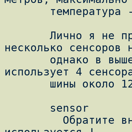
       температура - 75 C.

       Лично я не пробовал использовать 
несколько сенсоров н
       однако в вышеупомянутой статье автор 
использует 4 сенсора
       шины около 12 метров.

       sensor

         Обратите внимание , 3 вывод  не 