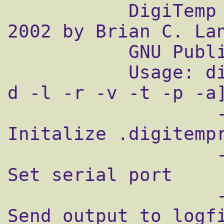
           DigiTemp v1.7 Copyright 1996-
2002 by Brian C. Lan
           GNU Public License v2.0

           Usage: digitemp -s<device> [-i -
d -l -r -v -t -p -a]
                   -i                            
Initalize .digitempr
                   -s/dev/ttyS0                  
Set serial port

                   -l/var/log/temperature        
Send output to logfi