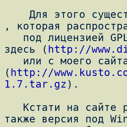
    Для этого существует программа Digitemp 
, которая распростра
   под лицензией GPL. Скачать ее можно 
здесь (
http://www.d
   или с моего сайта 
(
http://www.kusto.c
1.7.tar.gz
).

   Кстати на сайте разработчика существует 
также версия под Win