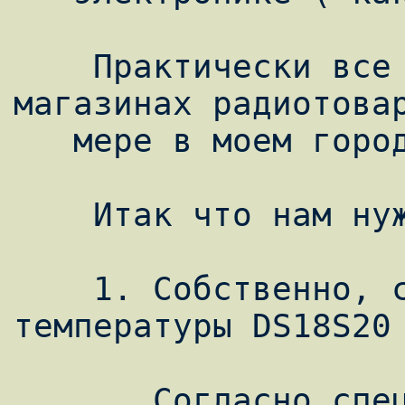
    Практически все детали доступны в 
магазинах радиотовар
   мере в моем городе )

    Итак что нам нужно:

    1. Собственно, самое главное - датчик 
температуры DS18S20 
       Согласно спецификации, данный сенсор 