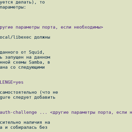
уется делать), то

ocal/libexec должны

данного от Squid,

ь запущен на данном

нной схемы Samba, в

ана со следующими

самостоятельно (что не

gure следует добавить

сительно наличия на

а и собиралась без
