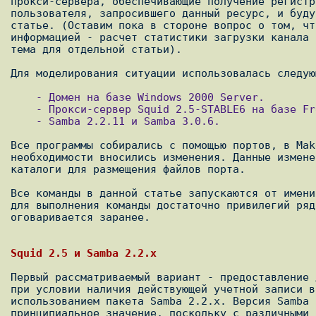
прокси-сервера, обеспечивающие получение регистр
пользователя, запросившего данный ресурс, и буду
статье. (Оставим пока в стороне вопрос о том, чт
информацией - расчет статистики загрузки канала 
тема для отдельной статьи). 

    - Домен на базе Windows 2000 Server.  

    - Прокси-сервер Squid 2.5-STABLE6 на базе FreeBSD 4.10-STABLE. 

    - Samba 2.2.11 и Samba 3.0.6.

Все программы собирались с помощью портов, в Mak
необходимости вносились изменения. Данные измене
каталоги для размещения файлов порта.

Все команды в данной статье запускаются от имени
для выполнения команды достаточно привилегий ряд
оговаривается заранее.

Первый рассматриваемый вариант - предоставление 
при условии наличия действующей учетной записи в
использованием пакета Samba 2.2.x. Версия Samba 
принципиальное значение, поскольку с различными 