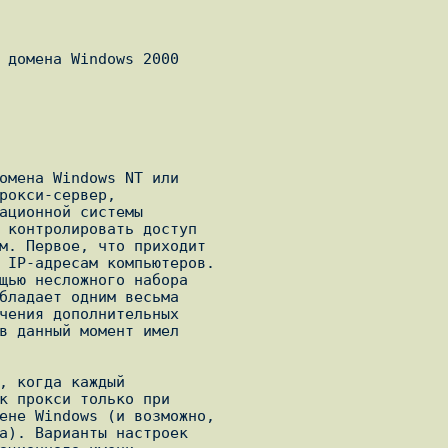
 домена Windows 2000

омена Windows NT или

рокси-сервер,

ационной системы

 контролировать доступ

м. Первое, что приходит

 IP-адресам компьютеров.

щью несложного набора

бладает одним весьма

чения дополнительных

в данный момент имел

, когда каждый

к прокси только при

ене Windows (и возможно,

а). Варианты настроек
