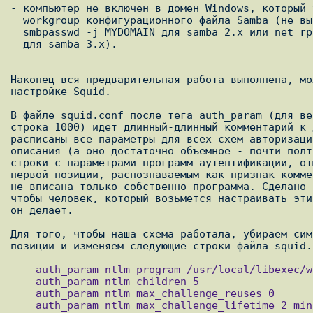
- компьютер не включен в домен Windows, который 
  workgroup конфигурационного файла Samba (не выполнялась команда

  smbpasswd -j MYDOMAIN для samba 2.x или net rpc join <type> -w MYDOMAIN

  для samba 3.x).

Наконец вся предварительная работа выполнена, мо
настройке Squid.

В файле squid.conf после тега auth_param (для ве
строка 1000) идет длинный-длинный комментарий к 
расписаны все параметры для всех схем авторизаци
описания (а оно достаточно объемное - почти полт
строки с параметрами программ аутентификации, от
первой позиции, распознаваемым как признак комме
не вписана только собственно программа. Сделано 
чтобы человек, который возьмется настраивать эти
он делает.

Для того, чтобы наша схема работала, убираем сим
    auth_param ntlm program /usr/local/libexec/wb_ntlmauth

    auth_param ntlm children 5

    auth_param ntlm max_challenge_reuses 0

    auth_param ntlm max_challenge_lifetime 2 minutes
