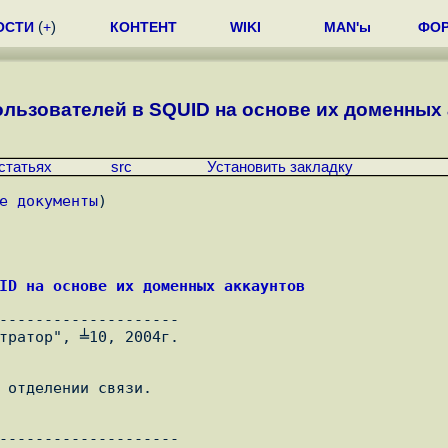
ОСТИ
(
+
)
КОНТЕНТ
WIKI
MAN'ы
ФО
ьзователей в SQUID на основе их доменных ак
статьях
src
Установить закладку
е документы
)
ID на основе их доменных аккаунтов
--------------------

 отделении связи.

--------------------
