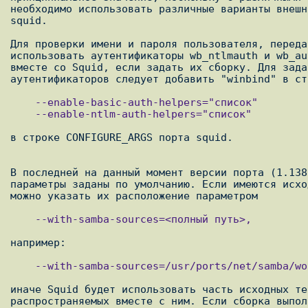
необходимо использовать различные варианты внешн
squid.

Для проверки имени и пароля пользователя, переда
использовать аутентификаторы wb_ntlmauth и wb_au
вместе со Squid, если задать их сборку. Для зада
    --enable-basic-auth-helpers="список" 

    --enable-ntlm-auth-helpers="список" 

в строке CONFIGURE_ARGS порта squid.

В последней на данный момент версии порта (1.138
параметры заданы по умолчанию. Если имеются исхо
    --with-samba-sources=<полный путь>, 

    --with-samba-sources=/usr/ports/net/samba/work/samba-2.2.11

иначе Squid будет использовать часть исходных те
распространяемых вместе с ним. Если сборка выпол