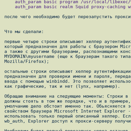
    auth_param basic program /usr/local/libexec/wb_auth auth_param basic children 5

    auth_param basic realm Squid proxy-caching web server auth_param basic credentialsttl 2 hours

после чего необходимо будет перезапустить прокси
Что мы сделали:

первые четыре строки описывают хелпер аутентифик
который предназначен для работы с браузером Micr
а также с другими браузерами, распознающими конс
MYDOMAIN\myusername (еще к браузерам такого типа
Mozilla/Firefox);

остальные строки описывают хелпер аутентификации
предназначен для проверки имени и пароля, переда
ввода с помощью winbindd. Это позволяет использо
как графические, так и нет (lynx, например).

Обращаю внимание на следующие моменты: Строки в 
должны стоять в том же порядке, что и в примере,
умолчанию дело обстоит именно так. Обьясняется э
свойством браузера Microsoft Internet Explorer -
использовать только первый описанный хелпер. Есл
wb_auth, Explorer доступ к прокси-серверу получи
Необходим будет полный перезапуск через останов 