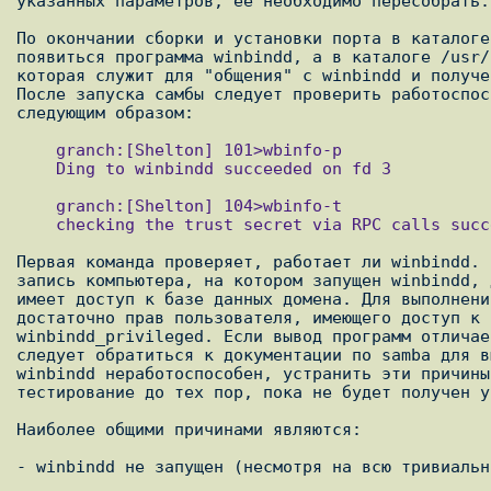
указанных параметров, ее необходимо пересобрать.

По окончании сборки и установки порта в каталоге
появиться программа winbindd, а в каталоге /usr/
которая служит для "общения" с winbindd и получе
После запуска самбы следует проверить работоспос
    granch:[Shelton] 101>wbinfo-p

    Ding to winbindd succeeded on fd 3

    granch:[Shelton] 104>wbinfo-t

    checking the trust secret via RPC calls succeeded

Первая команда проверяет, работает ли winbindd. 
запись компьютера, на котором запущен winbindd, 
имеет доступ к базе данных домена. Для выполнени
достаточно прав пользователя, имеющего доступ к 
winbindd_privileged. Если вывод программ отличае
следует обратиться к документации по samba для в
winbindd неработоспособен, устранить эти причины
тестирование до тех пор, пока не будет получен у
Наиболее общими причинами являются:

- winbindd не запущен (несмотря на всю тривиальн