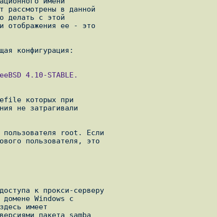
ационного имени

т рассмотрены в данной

о делать с этой

и отображения ее - это

efile которых при

ния не затрагивали

 пользователя root. Если

ового пользователя, это

доступа к прокси-серверу

 домене Windows с

здесь имеет

версиями пакета samba
