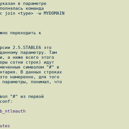
указан в параметре

жно переходить к

рсии 2.5.STABLE6 это

данному параметру. Там

и, а ниже всего этого

оры сотни строк) идут

меченные символом "#" в

нтария. В данных строках

это намеренно, для того

 параметры, понимал, что

вол "#" из первой
