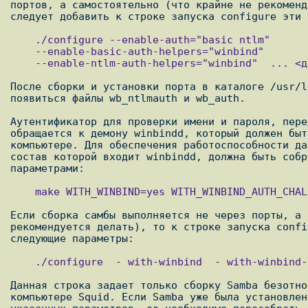
портов, а самостоятельно (что крайне не рекоменд
    ./configure --enable-auth="basic ntlm"

    --enable-basic-auth-helpers="winbind"

    --enable-ntlm-auth-helpers="winbind"  ... <другие параметры порта, если необходимы>

После сборки и установки порта в каталоге /usr/l
появиться файлы wb_ntlmauth и wb_auth.

Аутентификатор для проверки имени и пароля, пере
обращается к демону winbindd, который должен быт
компьютере. Для обеспечения работоспособности да
состав которой входит winbindd, должна быть собр
    make WITH_WINBIND=yes WITH_WINBIND_AUTH_CHALLENGE=yes

Если сборка самбы выполняется не через порты, а 
рекомендуется делать), то к строке запуска confi
    ./configure  - with-winbind  - with-winbind-auth-challenge ... <другие параметры порта, если надо>

Данная строка задает только сборку Samba безотно
компьютере Squid. Если Samba уже была установлен