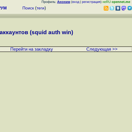
Профиль:
Аноним
(
вход
|
регистрация
)
неRU
opennet.me
РУМ
Поиск
(
теги
)
каунтов (squid auth win)
Перейти на закладку
Следующая >>