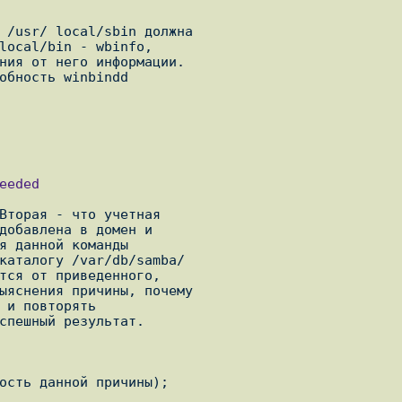
 /usr/ local/sbin должна

local/bin - wbinfo,

ния от него информации.

обность winbindd

Вторая - что учетная

добавлена в домен и

я данной команды

каталогу /var/db/samba/

тся от приведенного,

ыяснения причины, почему

 и повторять

спешный результат. 

ость данной причины);
