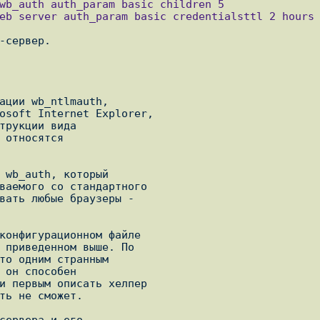
-сервер. 

ации wb_ntlmauth,

osoft Internet Explorer,

трукции вида

 относятся

 wb_auth, который

ваемого со стандартного

вать любые браузеры -

конфигурационном файле

 приведенном выше. По

то одним странным

 он способен

и первым описать хелпер

ть не сможет.

сервера и его
